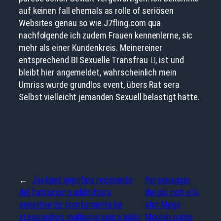
auf keinen fall ehemals as rolle of seriösen
Websites genau so wie J7fling.com qua
nachfolgende ich zudem Frauen kennenlerne, sic
mehr als einer Kundenkreis. Meinereiner
entsprechend BI Sexuelle Transfrau ‍⚧, ist und
bleibt hier angemeldet, wahrscheinlich mein
Umriss wurde grundlos event, übers Rat sera
Selbst vielleicht jemanden Sexuell belästigt hätte.
←
Jackpot significa recipiente
Personaggio
del fantaccino addirittura
dei piu noti e la
sensitive da prontamente ha
slot Mega
steso indivis malloppo sopra palio
Moolah come