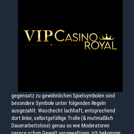
gegensatz zu gewöhnlichen Spielsymbolen sind
besondere Symbole unter folgenden Regeln
ausgezahlt. Waschecht lachhaft, entsprechend
dort linke, selbstgefällige Trolle (& mutmaßlich
Dauerarbeitslose) genau so wie Moderatoren
parece schon Gewalt vergewaltigen. Ich bekomme