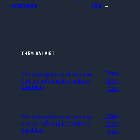
estensione
ha il
→
THÊM BÀI VIẾT
Tháng
The Mummy Books of Amun Ra
Slot, Berechnung, kostenloses
11 14,
Durchlauf
2025
Tháng
The Mummy Books of Amun Ra
Slot, Berechnung, kostenloses
11 14,
Durchlauf
2025