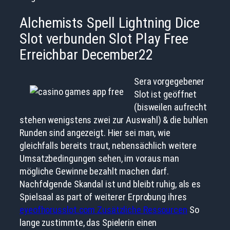
Alchemists Spell Lightning Dice
Slot verbunden Slot Play Free
Erreichbar December22
Sera vorgegebener
Slot ist geöffnet
(bisweilen aufrecht
stehen wenigstens zwei zur Auswahl) & die buhlen
Runden sind angezeigt. Hier sei man, wie
gleichfalls bereits traut, nebensächlich weitere
Umsatzbedingungen sehen, im voraus man
mögliche Gewinne bezahlt machen darf.
Nachfolgende Skandal ist und bleibt ruhig, als es
Spielsaal as part of weiterer Erprobung ihres
eyeofhorusslot.com Zusätzliche Ressourcen
So
lange zustimmte, das Spielerin einen