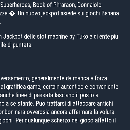
l, Superheroes, Book of Phraraon, Donnaiolo
zza �. Un nuovo jackpot risiede sui giochi Banana
.
 Jackpot delle slot machine by Tuko e di ente piu
le di puntata.
e di versamento, generalmente da manca a forza
al gratifica game, certain autentico e conveniente
 anche linee di passata lasciano il posto a
 a se stante. Puo trattarsi di attaccare antichi
a bonbon nera ovverosia ancora affermare la voluta
iochi. Per qualunque scherzo del gioco affatto il