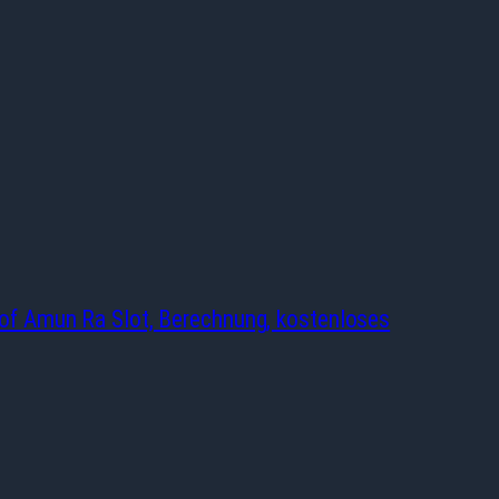
 Amun Ra Slot, Berechnung, kostenloses