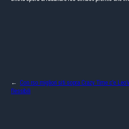
←
Con rso migliori siti sopra Crazy Time c’e LeoV
flessibili