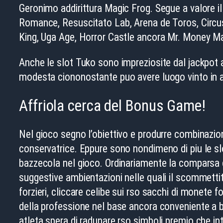
Geronimo addirittura Magic Frog. Segue a valore i
Romance, Resuscitato Lab, Arena de Toros, Circus
King, Uga Age, Horror Castle ancora Mr. Money Mak
Anche le slot Tuko sono impreziosite dal jackpot
modesta ciononostante puo avere luogo vinto in a
Affriola cerca del Bonus Game!
Nel gioco segno l’obiettivo e produrre combinazion
conservatrice. Eppure sono nondimeno di piu le sl
bazzecola nel gioco. Ordinariamente la comparsa di 
suggestive ambientazioni nelle quali il scommettit
forzieri, cliccare celibe sui rso sacchi di monete 
della professione nel base ancora conveniente a ba
atleta spera di radunare rso simboli premio che in