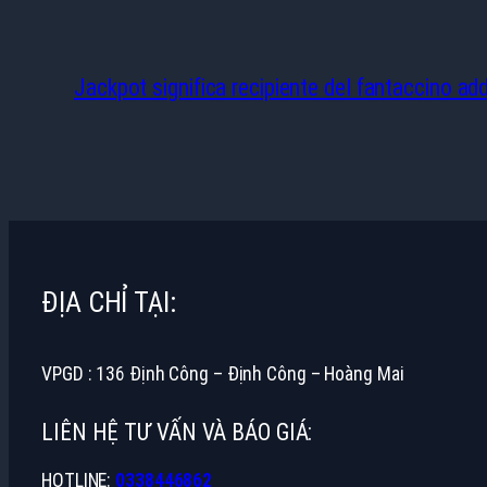
Jackpot significa recipiente del fantaccino ad
ĐỊA CHỈ TẠI:
VPGD : 136 Định Công – Định Công – Hoàng Mai
LIÊN HỆ TƯ VẤN VÀ BÁO GIÁ:
HOTLINE:
0338446862