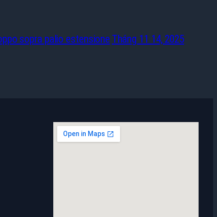
loppo sopra palio estensione
Tháng 11 14, 2025