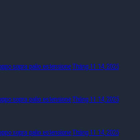
loppo sopra palio estensione
Tháng 11 14, 2025
loppo sopra palio estensione
Tháng 11 14, 2025
loppo sopra palio estensione
Tháng 11 14, 2025