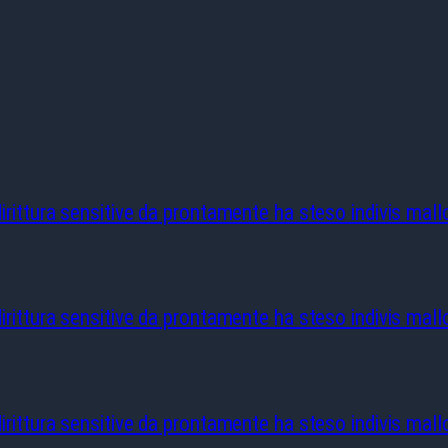
dirittura sensitive da prontamente ha steso indivis mal
dirittura sensitive da prontamente ha steso indivis mal
dirittura sensitive da prontamente ha steso indivis mal