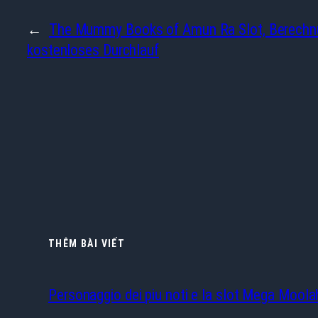
←
The Mummy Books of Amun Ra Slot, Berechn
kostenloses Durchlauf
THÊM BÀI VIẾT
Personaggio dei piu noti e la slot Mega Moola