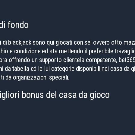
di fondo
hi di blackjack sono qui giocati con sei ovvero otto maz
o e condizione ed sta mettendo il preferibile travaglio 
a offrendo un supporto clientela competente, bet365 s
 da tabella ed le lui categorie disponibili nei casa da gi
 da organizzazioni speciali.
igliori bonus del casa da gioco