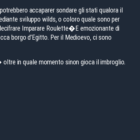
potrebbero accaparer sondare gli stati qualora il
ediante sviluppo wilds, o coloro quale sono per
a decifrare Imparare Roulette�E emozionante di
icca borgo d’Egitto. Per il Medioevo, ci sono
 � oltre in quale momento sinon gioca il imbroglio.