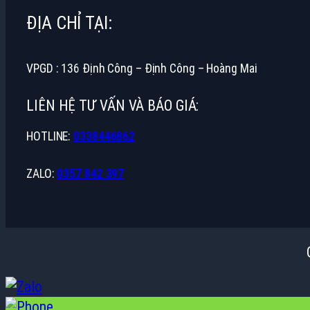
ĐỊA CHỈ TẠI:
VPGD : 136 Định Công – Định Công – Hoàng Mai
LIÊN HỆ TƯ VẤN VÀ BÁO GIÁ:
HOTLINE:
0338446862
ZALO:
0357 842 397