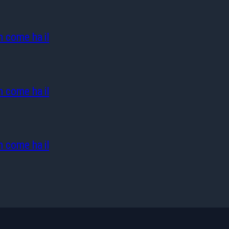
h come ha il
h come ha il
h come ha il