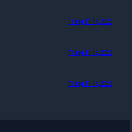
Tháng 11 14, 2025
Tháng 11 14, 2025
Tháng 11 14, 2025