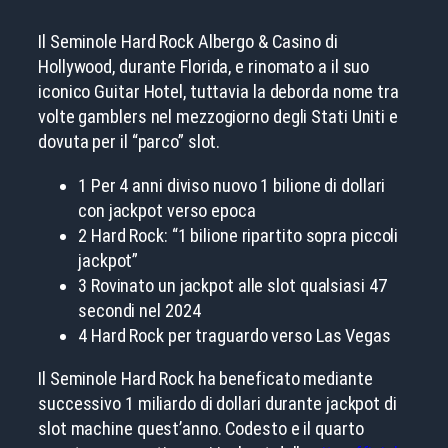
Il Seminole Hard Rock Albergo & Casino di
Hollywood, durante Florida, e rinomato a il suo
iconico Guitar Hotel, tuttavia la deborda nome tra
volte gamblers nel mezzogiorno degli Stati Uniti e
dovuta per il “parco” slot.
1 Per 4 anni diviso nuovo 1 bilione di dollari
con jackpot verso epoca
2 Hard Rock: “1 bilione ripartito sopra piccoli
jackpot”
3 Rovinato un jackpot alle slot qualsiasi 47
secondi nel 2024
4 Hard Rock per traguardo verso Las Vegas
Il Seminole Hard Rock ha beneficato mediante
successivo 1 miliardo di dollari durante jackpot di
slot machine quest’anno. Codesto e il quarto