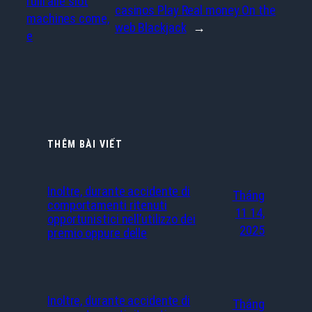
rulli alle slot
casinos Play Real money On the
machines come,
web Blackjack
→
e
THÊM BÀI VIẾT
Inoltre, durante accidente di
Tháng
comportamenti ritenuti
11 14,
opportunistici nell’utilizzo dei
2025
premio oppure delle
Inoltre, durante accidente di
Tháng