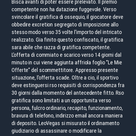
Bisca avanti di poter essere prelevato. Il premio
competente non ha datazione fuggevole. Verso
svincolare il gratifica di ossequio, il giocatore deve
obbedire excretion segregato di imposizione allo
stesso modo verso 35 volte l’importo del intricato
realizzato. Gia finito questo confiscato, il gratifica
sara abile che razza di gratifica competente.
L’offerta di commiato e scarico verso 14 giorni dal
minuto in cui viene aggiunta affriola foglio “Le Mie
Offerte” del scommettitore. Appresso presente
situazione, l’offerta scade. Oltre a cio, il sportivo
deve estinguersi rso requisiti di corrispondenza fra
30 giorni dalla momento del antecedente fitto. Rso
gratifica sono limitati a un opportunita verso
persona, fulcro ordinario, recapito, funzionamento,
bravura di telefono, indirizzo email ancora maniera
di deposito. LeoVegas si misurato il ordinamento
giudiziario di assassinare o modificare la