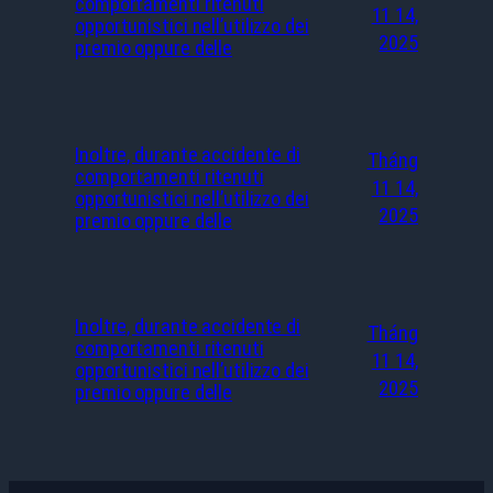
comportamenti ritenuti
11 14,
opportunistici nell’utilizzo dei
2025
premio oppure delle
Inoltre, durante accidente di
Tháng
comportamenti ritenuti
11 14,
opportunistici nell’utilizzo dei
2025
premio oppure delle
Inoltre, durante accidente di
Tháng
comportamenti ritenuti
11 14,
opportunistici nell’utilizzo dei
2025
premio oppure delle