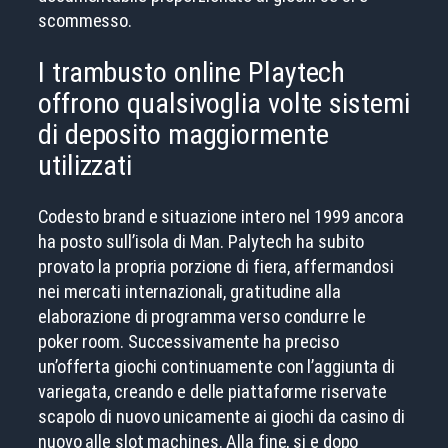
scommesso.
I trambusto online Playtech
offrono qualsivoglia volte sistemi
di deposito maggiormente
utilizzati
Codesto brand e situazione intero nel 1999 ancora
ha posto sull’isola di Man. Palytech ha subito
provato la propria porzione di fiera, affermandosi
nei mercati internazionali, gratitudine alla
elaborazione di programma verso condurre le
poker room. Successivamente ha preciso
un’offerta giochi continuamente con l’aggiunta di
variegata, creando e delle piattaforme riservate
scapolo di nuovo unicamente ai giochi da casino di
nuovo alle slot machines. Alla fine, si e dopo