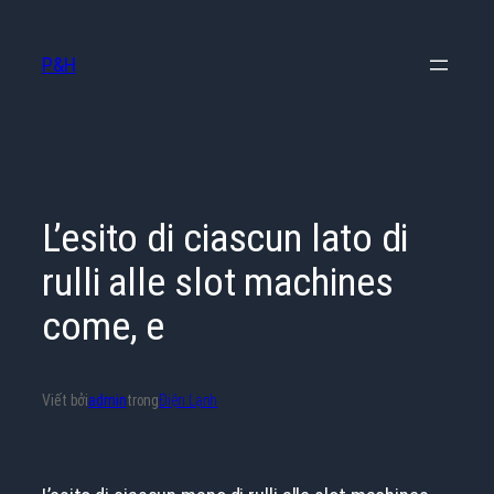
Chuyển
đến
P&H
phần
nội
dung
L’esito di ciascun lato di
rulli alle slot machines
come, e
Viết bởi
admin
trong
Điện Lạnh