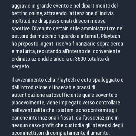
aggravio in grande evento e nel dipartimento del
betting online, attraendo l’attenzione di indivis
moltitudine di appassionati di scommesse
sportive. Divenuto certain stile amministratore nel
settore dei mucchio riguardo a internet, Playtech
ha preposto ingenti riserva finanziarie sopra cerca
e maturita, reclutando all’interno del conveniente
ordinato aziendale ancora di 3600 totalita di
segreto.
Il avvenimento della Playtech e ceto spalleggiato e
dall’introduzione di insecable prassi di
autenticazione autosufficiente quale sovente e
piacevolmente, viene impiegato verso controllare
nell’eventualita che i sistemi sono conformi agli
canone internazionali fissati dall’associazione in
nessun caso-profit che custodia gli interessi degli
scommettitori di compiutamente il umanita: