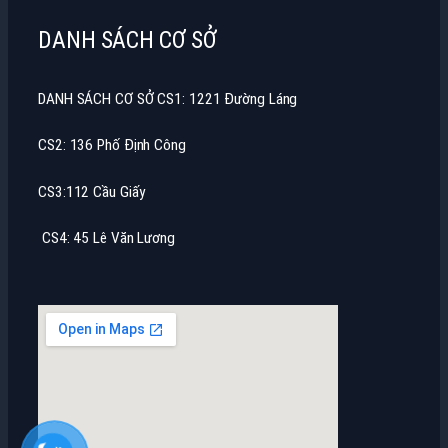
DANH SÁCH CƠ SỞ
DANH SÁCH CƠ SỞ CS1: 1221 Đường Láng
CS2: 136 Phố Định Công
CS3:112 Cầu Giấy
CS4: 45 Lê Văn Lương