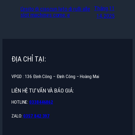
Tháng 11
L’esito di ciascun lato di rulli alle
slot machines come, e
14, 2025
ĐỊA CHỈ TẠI:
VPGD : 136 Định Công – Định Công – Hoàng Mai
LIÊN HỆ TƯ VẤN VÀ BÁO GIÁ:
HOTLINE:
0338446862
ZALO:
0357 842 397