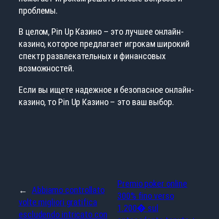
проблемы.
В целом, Pin Up Казино – это лучшее онлайн-
казино, которое предлагает игрокам широкий
спектр развлекательных и финансовых
возможностей.
Если вы ищете надежное и безопасное онлайн-
казино, то Pin Up Казино – это ваш выбор.
Premio poker online
←
Abbiamo controllato
300% fino verso
volte migliori gratifica
1.200� sul
escludendo intricato con