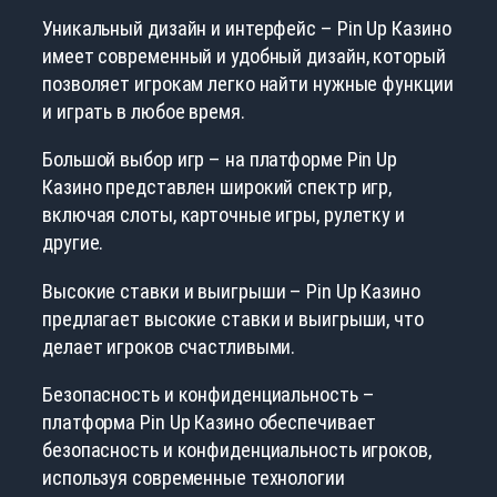
Уникальный дизайн и интерфейс – Pin Up Казино
имеет современный и удобный дизайн, который
позволяет игрокам легко найти нужные функции
и играть в любое время.
Большой выбор игр – на платформе Pin Up
Казино представлен широкий спектр игр,
включая слоты, карточные игры, рулетку и
другие.
Высокие ставки и выигрыши – Pin Up Казино
предлагает высокие ставки и выигрыши, что
делает игроков счастливыми.
Безопасность и конфиденциальность –
платформа Pin Up Казино обеспечивает
безопасность и конфиденциальность игроков,
используя современные технологии