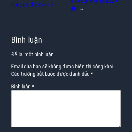
antecedente tenuta +
Italia ed all’estero e
�
→
Bình luận
Để lại một bình luận
Email của bạn sẽ không được hiển thị công khai.
Các trường bắt buộc được đánh dấu
*
Bình luận
*