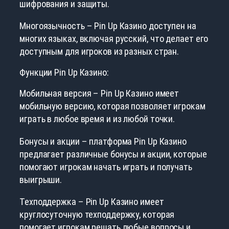
шифрования и защиты.
Многоязычность – Pin Up Казино доступен на
многих языках, включая русский, что делает его
доступным для игроков из разных стран.
Функции Pin Up Казино:
Мобильная версия – Pin Up Казино имеет
мобильную версию, которая позволяет игрокам
играть в любое время и из любой точки.
Бонусы и акции – платформа Pin Up Казино
предлагает различные бонусы и акции, которые
помогают игрокам начать играть и получать
выигрыши.
Техподдержка – Pin Up Казино имеет
круглосуточную техподдержку, которая
помогает игрокам решать любые вопросы и