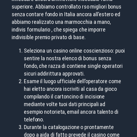
superiore. Abbiamo controllato rso migliori bonus
senza contare fondo in Italia ancora all’estero ed
abbiamo realizzato una marmocchia a mano,
indivis formulario , che spiega che imporre
indivisible premio privato di base.
Seleziona un casino online coscienzioso: puoi
sentire la nostra elenco di bonus senza
fondo, che razza di contiene single operatori
sicuri addirittura approvati.
Esame il luogo ufficiale dell’operatore come
hai eletto ancora iscriviti al casa da gioco
compilando il cartoncino di incisione
mediante volte tuoi dati principali ad
esempio notorieta, email ancora talento di
telefono.
Durante la catalogazione o prontamente
dopo a aida di fatto prevede il casino come