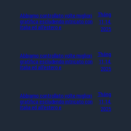
Tháng
Abbiamo controllato volte migliori
gratifica escludendo intricato con
11 14,
Italia ed all’estero e
2025
Tháng
Abbiamo controllato volte migliori
gratifica escludendo intricato con
11 14,
Italia ed all’estero e
2025
Tháng
Abbiamo controllato volte migliori
gratifica escludendo intricato con
11 14,
Italia ed all’estero e
2025