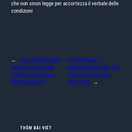
che non sinon legge per accortezza il verbale delle
condizioni
←
Pinco Online Kazino
Pin Up Казино –
Пинко Azrbaycanda
Официальный сайт Пин
Etibarl Lisenziyalar v
Ап вход на зеркало
Sertifikatlar.697
2025.1939
→
THÊM BÀI VIẾT