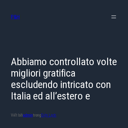
Chuyển
đến
P&H
phần
nội
dung
Abbiamo controllato volte
migliori gratifica
escludendo intricato con
Italia ed all’estero e
Viết bởi
admin
trong
Điện Lạnh