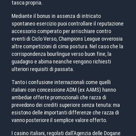
tasca propria.
Mediante il bonus in assenza di intricato
spontaneo esercizio puoi controllare il reputazione
accessorio comperato per arrischiare contro
eventi di Ciclo Verso, Champions League ovverosia
altre competizioni di cima postura. Nel caso che la
corrispondenza bourlingue verso buon fine, la
guadagno e abima neanche vengono richiesti
ulteriori requisiti di passata.
Tanto i confusione internazionali come quelli
italiani con concessione ADM (ex AAMS) hanno
ambedue offerte promozionali che razza di
prevedono dei crediti superiore senza tenuta: ma
esistono delle importanti differenze che razza di
vanno posteriore il semplice valore offerto.
I casino italiani, regolati dall’Agenzia delle Dogane