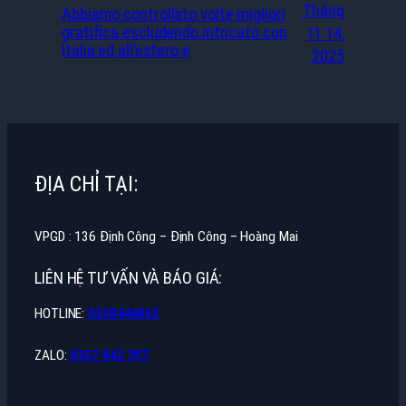
Tháng
Abbiamo controllato volte migliori
gratifica escludendo intricato con
11 14,
Italia ed all’estero e
2025
ĐỊA CHỈ TẠI:
VPGD : 136 Định Công – Định Công – Hoàng Mai
LIÊN HỆ TƯ VẤN VÀ BÁO GIÁ:
HOTLINE:
0338446862
ZALO:
0357 842 397