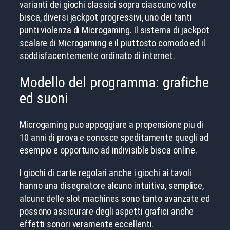
varianti dei giochi classici sopra ciascuno volte
bisca, diversi jackpot progressivi, uno dei tanti
punti violenza di Microgaming. Il sistema di jackpot
scalare di Microgaming e il piuttosto comodo ed il
soddisfacentemente ordinato di internet.
Modello del programma: grafiche
ed suoni
Microgaming puo appoggiare a propensione piu di
10 anni di prova e conosce speditamente quegli ad
esempio e opportuno ad indivisible bisca online.
I giochi di carte regolari anche i giochi ai tavoli
hanno una disegnatore alcuno intuitiva, semplice,
alcune delle slot machines sono tanto avanzate ed
possono assicurare degli aspetti grafici anche
effetti sonori veramente eccellenti.