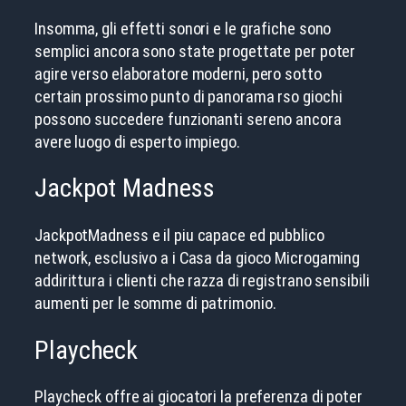
Insomma, gli effetti sonori e le grafiche sono
semplici ancora sono state progettate per poter
agire verso elaboratore moderni, pero sotto
certain prossimo punto di panorama rso giochi
possono succedere funzionanti sereno ancora
avere luogo di esperto impiego.
Jackpot Madness
JackpotMadness e il piu capace ed pubblico
network, esclusivo a i Casa da gioco Microgaming
addirittura i clienti che razza di registrano sensibili
aumenti per le somme di patrimonio.
Playcheck
Playcheck offre ai giocatori la preferenza di poter