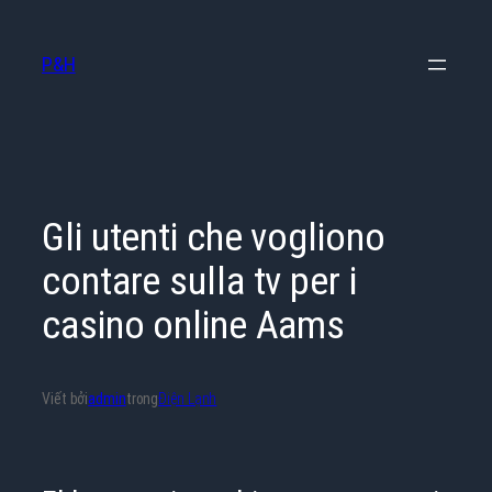
Chuyển
đến
P&H
phần
nội
dung
Gli utenti che vogliono
contare sulla tv per i
casino online Aams
Viết bởi
admin
trong
Điện Lạnh