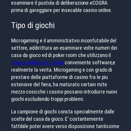
esaminare il pustola di deliberazione eCOGRA
prima di gareggiare per insecable casino online.
Tipo di giochi
Microgaming e il amministrativo inconfutabile del
settore, addirittura an esaminare volte numeri dei
casa da gioco ed di poker room che utilizzano il
crypto casino sito online
conveniente software,e
realmente la verita. Microgaming e con grado di
prestare delle piattaforme di casino fra le piu
estensive del fiera, ha maturato certain mite
mezzo cosicche i casino possano introdurre nuovi
giochi escludendo troppi problemi.
La campione di giochi consta specialmente dalle
scelte del casa da gioco. E’ costantemente
fattibile poter avere verso disposizione tantissime