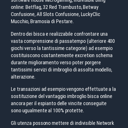
online: Betflag, 32 Red Trambusto, Betway
Confusione, All Slots Confusione, LuckyClic
Mucchio, Bramosia di Pestare.
Dentro dei bisca e realizzabile confrontare una
vasta comprensione di passatempo (ulteriore 400
giochi verso la tantissime categorie) ad esempio
costituiscono costantemente excretion schema
durante miglioramento verso poter porgere
tantissimi servizi di imbroglio di assolta modello,
alterazione.
Le transazioni ad esempio vengono effettuate a la
sostituzione del vantaggio imbroglio bisca online
ancora per il espianto delle vincite conseguite
sono ugualmente al 100% protette.
Gli utenza possono mettere di indivisible Network