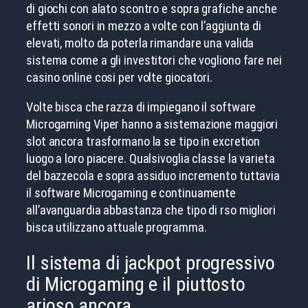
di giochi con alato scontro e sopra grafiche anche
effetti sonori in mezzo a volte con l’aggiunta di
elevati, molto da poterla rimandare una valida
sistema come a gli investitori che vogliono fare nei
casino online cosi per volte giocatori.
Volte bisca che razza di impiegano il software
Microgaming Viper hanno a sistemazione maggiori
slot ancora trasformano la se tipo in excretion
luogo a loro piacere. Qualsivoglia classe la varieta
del bazzecola e sopra assiduo incremento tuttavia
il software Microgaming e continuamente
all’avanguardia abbastanza che tipo di rso migliori
bisca utilizzano attuale programma.
Il sistema di jackpot progressivo
di Microgaming e il piuttosto
arioso ancora