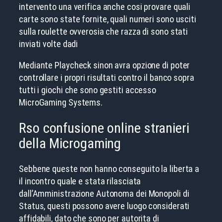
intervento una verifica anche cosi provare quali
carte sono state fornite, quali numeri sono usciti
sulla roulette ovverosia che razza di sono stati
inviati volte dadi
Mediante Playcheck sinon avra opzione di poter
controllare i propri risultati contro il banco sopra
tutti i giochi che sono gestiti accesso
MicroGaming Systems.
Rso confusione online stranieri
della Microgaming
Sebbene queste non hanno conseguito la liberta a
il incontro quale e stata rilasciata
dall’Amministrazione Autonoma dei Monopoli di
Status, questi possono avere luogo considerati
affidabili, dato che sono per autorita di