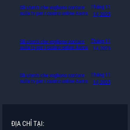
Tháng 11
Gli utenti che vogliono contare
sulla tv per i casino online Aams
14, 2025
Tháng 11
Gli utenti che vogliono contare
sulla tv per i casino online Aams
14, 2025
Tháng 11
Gli utenti che vogliono contare
sulla tv per i casino online Aams
14, 2025
ĐỊA CHỈ TẠI: