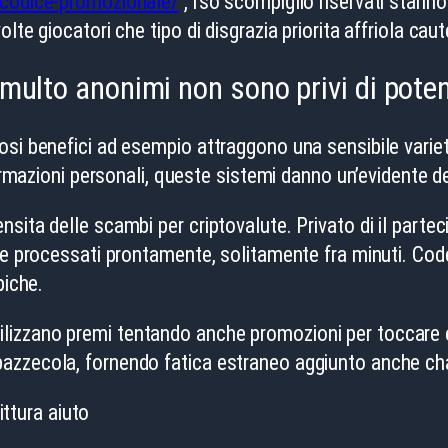
t/codice-promozionale/
, rso scompiglio riservati stann
te giocatori che tipo di disgrazia priorita affriola caut
multo anonimi non sono privi di potenz
osi benefici ad esempio attraggono una sensibile variet
formazioni personali, queste sistemi danno un’evidente 
sita delle scambi per criptovalute. Privato di il partec
ere processati prontamente, solitamente fra minuti. Co
piche.
izzano premi tentando anche promozioni per toccare e 
azzecola, fornendo fatica estraneo aggiunto anche cha
ttura aiuto