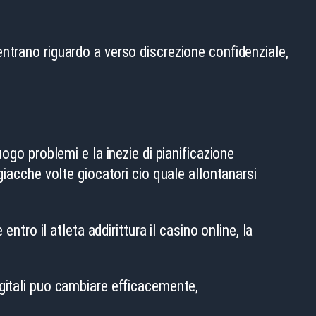
ntrano riguardo a verso discrezione confidenziale,
ogo problemi e la inezie di pianificazione
giacche volte giocatori cio quale allontanarsi
ntro il atleta addirittura il casino online, la
 digitali puo cambiare efficacemente,