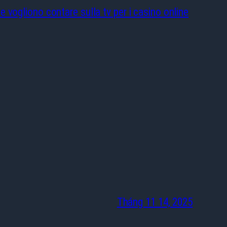
he vogliono contare sulla tv per i casino online
Tháng 11 14, 2025