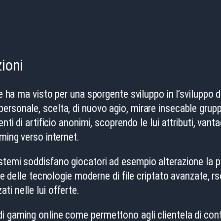
ioni
ne ha ma visto per una sporgente sviluppo in l’sviluppo
rsonale, scelta, di nuovo agio, mirare insecable grupp
ti di artificio anonimi, scoprendo le lui attributi, vanta
aming verso internet.
temi soddisfano giocatori ad esempio alterazione la pr
che delle tecnologie moderne di file criptato avanzate, 
i nelle lui offerte.
i gaming online come permettono agli clientela di cont