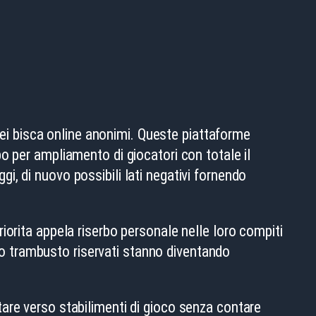
 dei bisca online anonimi. Queste piattaforme
o per ampliamento di giocatori con totale il
ggi, di nuovo possibili lati negativi fornendo
iorita appela riserbo personale nelle loro compiti
rso trambusto riservati stanno diventando
are verso stabilimenti di gioco senza contare