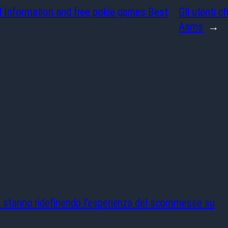
ed Information and free pokie games Best
Gli utenti c
Aams
→
ti stanno ridefinendo l’esperienza del scommesse su