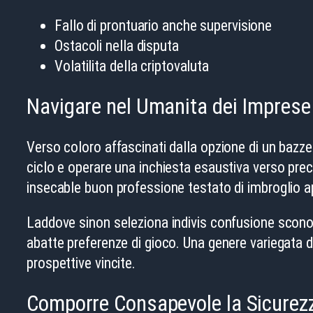
Fallo di prontuario anche supervisione
Ostacoli nella disputa
Volatilita della criptovaluta
Navigare nel Umanita dei Imprese d
Verso coloro affascinati dalla opzione di un bazz
ciclo e operare una inchiesta esaustiva verso preci
insecable buon professione testato di imbroglio ap
Laddove sinon seleziona indivis confusione sconosc
abatte preferenze di gioco. Una genere variegata d
prospettive vincite.
Comporre Consapevole la Sicurez