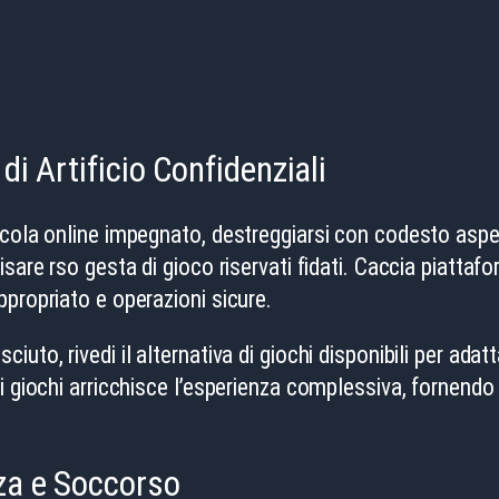
i Artificio Confidenziali
ecola online impegnato, destreggiarsi con codesto aspet
sare rso gesta di gioco riservati fidati. Caccia piattafo
propriato e operazioni sicure.
iuto, rivedi il alternativa di giochi disponibili per ad
i giochi arricchisce l’esperienza complessiva, fornend
za e Soccorso