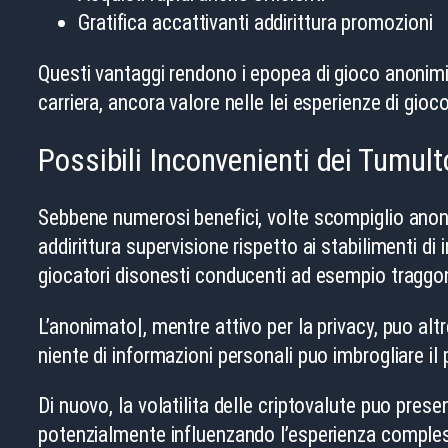
Gratifica accattivanti addirittura promozioni
Questi vantaggi rendono i epopea di gioco anonimi
carriera, ancora valore nelle lei esperienze di gioco
Possibili Inconvenienti dei Tumult
Sebbene numerosi benefici, volte scompiglio anonimi
addirittura supervisione rispetto ai stabilimenti d
giocatori disonesti conducenti ad esempio traggo
L’anonimato|, mentre attivo per la privacy, puo altr
niente di informazioni personali puo imbrogliare il 
Di nuovo, la volatilita delle criptovalute puo presen
potenzialmente influenzando l’esperienza compless