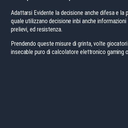
Adattarsi Evidente la decisione anche difesa e la 
quale utilizzano decisione inbi anche informazioni 
prelievi, ed resistenza.
Prendendo queste misure di grinta, volte giocatori
insecable puro di calcolatore elettronico gaming on