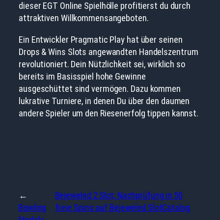
dieser EGT Online Spielhölle profitierst du durch
attraktiven Willkommensangeboten.
Ein Entwickler Pragmatic Play hat über seinen
Drops & Wins Slots angewandten Handelszentrum
revolutioniert. Dein Nützlichkeit sei, wirklich so
bereits im Basisspiel hohe Gewinne
ausgeschüttet sind vermögen. Dazu kommen
lukrative Turniere, in denen Du über den daumen
andere Spieler um den Riesenerfolg tippen kannst.
←
Bejeweled 2 Slot, Nachprüfung in 50
Bowling
freie Spins auf Bejeweled SlotCatalog
Medals
→