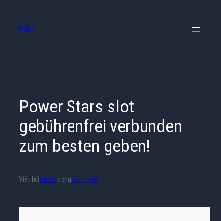
Chuyển
đến
P&H
phần
nội
dung
Power Stars slot
gebührenfrei verbunden
zum besten geben!
Viết bởi
admin
trong
Điện Lạnh