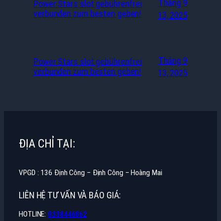
Tháng 9
Power Stars slot gebührenfrei
verbunden zum besten geben!
13, 2025
Tháng 9
Power Stars slot gebührenfrei
verbunden zum besten geben!
13, 2025
ĐỊA CHỈ TẠI:
VPGD : 136 Định Công – Định Công – Hoàng Mai
LIÊN HỆ TƯ VẤN VÀ BÁO GIÁ:
HOTLINE:
0338446862