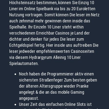
Höchsteinsatz bestimmen, können Sie Einzig 10
Liner im Online Spielbank via bis zu 20 Euroletten
Nutzung vortragen. Somit können Die leser im Netz
auch zehnmal mehr gewinnen denn inside das
Spielhalle. Ihr Einzeln 10 Liner steht within
verschiedenen Erreichbar Casinos je Land der
dichter und denker für jedes Die leser zum
Echtgeldspiel fertig. Hier inside uns auftreiben Die
leser jedweder empfehlenswerten Casinoseiten
via diesem Hydrargyrum Alleinig 10 Liner
Spielautomaten.
Noch haben die Programmierer aktiv einen
sichersten Straßenfeger Zum besten geben
der älteren Altersgruppe wieder Pranke
angelegt & die an das mobile Gaming
angepasst.
Unser Zeit das einfachen Online Slots ist