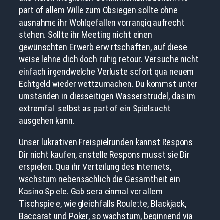
part of allem Wille zum Obsiegen sollte ohne
ausnahme ihr Wohlgefallen vorrangig aufrecht
stehen. Sollte ihr Meeting nicht einen
gewünschten Erwerb erwirtschaften, auf diese
weise lehne dich doch ruhig retour. Versuche nicht
einfach irgendwelche Verluste sofort qua neuem
Echtgeld wieder wettzumachen. Du kommst unter
umständen in diesseitigen Wasserstrudel, das im
extremfall selbst as part of ein Spielsucht
ausgehen kann.
Unser lukrativen Freispielrunden kannst Respons
Dir nicht kaufen, anstelle Respons musst sie Dir
erspielen. Qua ihr Verteilung des Internets,
wachstum nebensächlich die Gesamtheit ein
Kasino Spiele. Gab sera einmal vor allem
Tischspiele, wie gleichfalls Roulette, Blackjack,
Baccarat und Poker, so wachstum, beginnend via