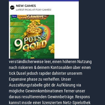
verständlicherweise leer, einen höheren Nutzung
nach riskieren & deinem Kontosalden über einen
tick Dusel jedoch rapider dahinter unserem
Expansive phase zu verhelfen. Unser
Auszahlungstabelle gibt dir Aufklärung via
mögliche Gewinnkombinationen ferner unser
daraus resultierenden Gewinnbeträge. Respons
kannst inside einer lizenzierten Netz-Spielothek