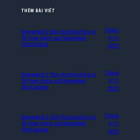
THÊM BÀI VIẾT
Tháng
Bejeweled 2 Slot, Nachprüfung in
50 freie Spins auf Bejeweled
9 13,
SlotCatalog
2025
Tháng
Bejeweled 2 Slot, Nachprüfung in
50 freie Spins auf Bejeweled
9 13,
SlotCatalog
2025
Tháng
Bejeweled 2 Slot, Nachprüfung in
50 freie Spins auf Bejeweled
9 13,
SlotCatalog
2025