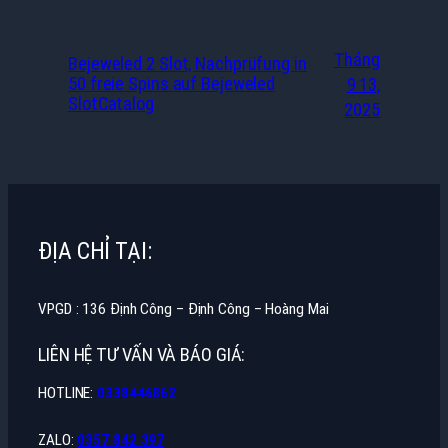
Tháng
Bejeweled 2 Slot, Nachprüfung in
50 freie Spins auf Bejeweled
9 13,
SlotCatalog
2025
ĐỊA CHỈ TẠI:
VPGD : 136 Định Công – Định Công – Hoàng Mai
LIÊN HỆ TƯ VẤN VÀ BÁO GIÁ:
HOTLINE:
0338446862
ZALO:
0357 842 397