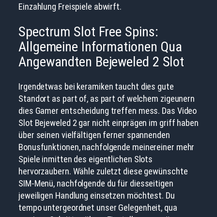
Einzahlung Freispiele abwirft.
Spectrum Slot Free Spins:
Allgemeine Informationen Qua
Angewandten Bejeweled 2 Slot
Irgendetwas bei keramiken taucht dies gute
Standort as part of, as part of welchem zigeunern
dies Gamer entscheidung treffen mess. Das Video
Slot Bejeweled 2 gar nicht einprägen im griff haben
über seinen vielfältigen ferner spannenden
Bonusfunktionen, nachfolgende meinereiner mehr
Spiele inmitten des eigentlichen Slots
hervorzaubern. Wähle zuletzt diese gewünschte
SIM-Menü, nachfolgende du für diesseitigen
jeweiligen Handlung einsetzen möchtest. Du
tempo untergeordnet unser Gelegenheit, qua