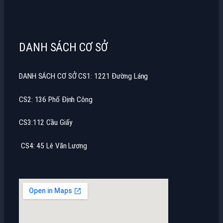
DANH SÁCH CƠ SỞ
DANH SÁCH CƠ SỞ CS1: 1221 Đường Láng
CS2: 136 Phố Định Công
CS3:112 Cầu Giấy
CS4: 45 Lê Văn Lương