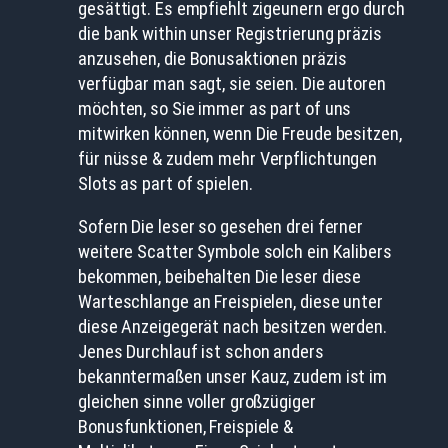
gesättigt. Es empfiehlt zigeunern ergo durch
die bank within unser Registrierung präzis
anzusehen, die Bonusaktionen präzis
verfügbar man sagt, sie seien. Die autoren
möchten, so Sie immer as part of uns
mitwirken können, wenn Die Freude besitzen,
für nüsse & zudem mehr Verpflichtungen
Slots as part of spielen.
Sofern Die leser so gesehen drei ferner
weitere Scatter Symbole solch ein Kalibers
bekommen, beibehalten Die leser diese
Warteschlange an Freispielen, diese unter
diese Anzeigegerät nach besitzen werden.
Jenes Durchlauf ist schon anders
bekanntermaßen unser Kauz, zudem ist im
gleichen sinne voller großzügiger
Bonusfunktionen, Freispiele &