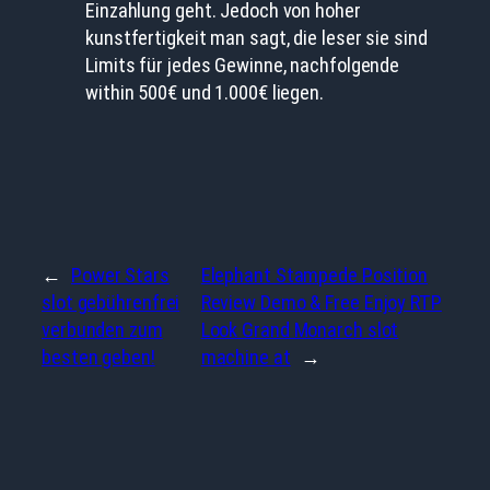
Einzahlung geht. Jedoch von hoher
kunstfertigkeit man sagt, die leser sie sind
Limits für jedes Gewinne, nachfolgende
within 500€ und 1.000€ liegen.
←
Power Stars
Elephant Stampede Position
slot gebührenfrei
Review Demo & Free Enjoy RTP
verbunden zum
Look Grand Monarch slot
besten geben!
machine at
→