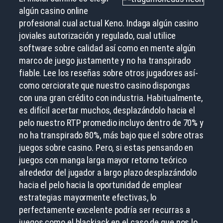
algún casino online
profesional cual actual Keno. Indaga algún casino
joviales autorización y regulado, cual utilice
software sobre calidad así­ como en mente algún
marco de juego justamente y no ha transpirado
fiable. Lee los reseñas sobre otros jugadores así­
como cerciorate que nuestro casino dispongas
con una gran crédito con industria. Habitualmente,
es difícil acertar muchos, desplazándolo hacia el
pelo nuestro RTP promedio incluyo dentro de 70% y
no ha transpirado 80%, más bajo que el sobre otras
juegos sobre casino. Pero, si estas pensando en
juegos con manga larga mayor retorno teórico
alrededor del jugador a largo plazo desplazándolo
hacia el pelo hacia la oportunidad de emplear
estrategias mayormente efectivas, lo
perfectamente excelente podrí­a ser recurras a
juegos como el blackjack en el caso de que nos lo