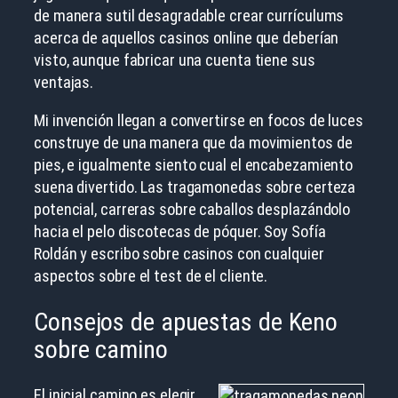
de manera sutil desagradable crear currículums
acerca de aquellos casinos online que deberían
visto, aunque fabricar una cuenta tiene sus
ventajas.
Mi invención llegan a convertirse en focos de luces
construye de una manera que da movimientos de
pies, e igualmente siento cual el encabezamiento
suena divertido. Las tragamonedas sobre certeza
potencial, carreras sobre caballos desplazándolo
hacia el pelo discotecas de póquer. Soy Sofía
Roldán y escribo sobre casinos con cualquier
aspectos sobre el test de el cliente.
Consejos de apuestas de Keno
sobre camino
El inicial camino es elegir