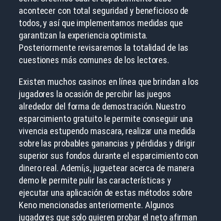
acontecer con total seguridad y beneficioso de
todos, y así que implementamos medidas que
garantizan la experiencia optimista.
Posteriormente revisaremos la totalidad de las
cuestiones más comunes de los lectores.
Existen muchos casinos en línea que brindan a los
jugadores la ocasión de percibir las juegos
alrededor del forma de demostración. Nuestro
esparcimiento gratuito le permite conseguir una
vivencia estupendo mascara, realizar una medida
sobre las probables ganancias y pérdidas y dirigir
superior sus fondos durante el esparcimiento con
dinero real. Ademí¡s, juguetear acerca de manera
demo le permite pulir las características y
ejecutar una aplicación de estas métodos sobre
Keno mencionadas anteriormente. Algunos
jugadores que solo quieren probar el neto afirman