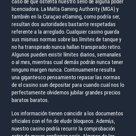
caso de que ostenta nuestro sello de alguna poder
licenciadora. La Malta Gaming Authority (MGA) y
también en la Curaçao eGaming, como podrí­a ser,
resultan dos autoridades bastante respetadas
referente a la arreglado. Cualquier casino guarda
sus mismas normas sobre las límites de tanque y
no ha transpirado nunca hallan transpirado retiro.
Algunos pueden existir límites diarios, semanales
o al mes, mientras cual demás podrán nunca tener
ninguno margen nunca. Continuamente resulta
una gigantesco pensamiento repasar las normas
de el casino suin depositar para cuando cual nos lo
perfectamente olvidemos jubilar grandes precios
baratos baratos.
Los información tienen coincidir a los documentos
oficiales con el fin de eludir bloqueos. Ademí¡s,
nuestro casino podría recurrir la comprobación