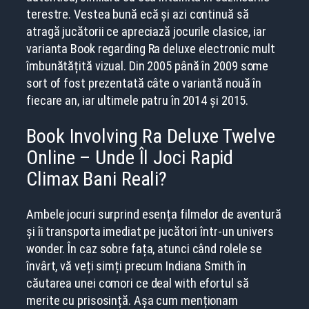
terestre. Vestea bună ecă și azi continuă să
atragă jucătorii ce apreciază jocurile clasice, iar
varianta Book regarding Ra deluxe electronic mult
îmbunătățită vizual. Din 2005 până în 2009 some
sort of fost prezentată câte o variantă nouă în
fiecare an, iar ultimele patru în 2014 și 2015.
Book Involving Ra Deluxe Twelve
Online – Unde Îl Joci Rapid
Climax Bani Reali?
Ambele jocuri surprind esența filmelor de aventură
și îi transporta imediat pe jucători într-un univers
wonder. În caz sobre fața, atunci când rolele se
învârt, vă veți simți precum Indiana Smith în
căutarea unei comori ce deal with efortul să
merite cu prisosință. Așa cum menționam