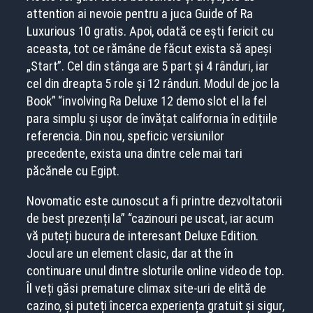
attention ai nevoie pentru a juca Guide of Ra
Luxurious 10 gratis. Apoi, odată ce ești fericit cu
aceasta, tot ce rămâne de făcut exista să apeși
„Start”. Cel din stânga are 5 part și 4 rânduri, iar
cel din dreapta 5 role și 12 rânduri. Modul de joc la
Book” “involving Ra Deluxe 12 demo slot el la fel
para simplu și ușor de învățat california în edițiile
referencia. Din nou, speficic versiunilor
precedente, exista una dintre cele mai tari
păcănele cu Egipt.
Novomatic este cunoscut a fi printre dezvoltatorii
de best prezenți la” “cazinouri pe uscat, iar acum
vă puteți bucura de interesant Deluxe Edition.
Jocul are un element clasic, dar at the în
continuare unul dintre sloturile online video de top.
Îl veți găsi premature climax site-uri de elită de
cazino, și puteți încerca experiența gratuit și sigur,