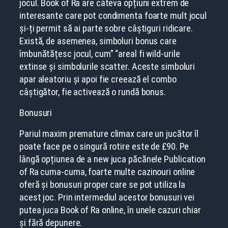
jocul. Book of Ra are câteva opțiuni extrem de
interesante care pot condimenta foarte mult jocul
și-ți permit să ai parte sobre câștiguri ridicare.
Există, de asemenea, simboluri bonus care
îmbunătățesc jocul, cum” “areal fi wild-urile
extinse și simbolurile scatter. Aceste simboluri
apar aleatoriu și apoi fie creează el combo
câștigător, fie activează o rundă bonus.
Bonusuri
Pariul maxim premature climax care un jucător îl
poate face pe o singură rotire este de £90. Pe
lângă opțiunea de a new juca păcănele Publication
of Ra cuma-cuma, foarte multe cazinouri online
oferă și bonusuri proper care se pot utiliza la
acest joc. Prin intermediul acestor bonusuri vei
putea juca Book of Ra online, în unele cazuri chiar
și fără depunere.