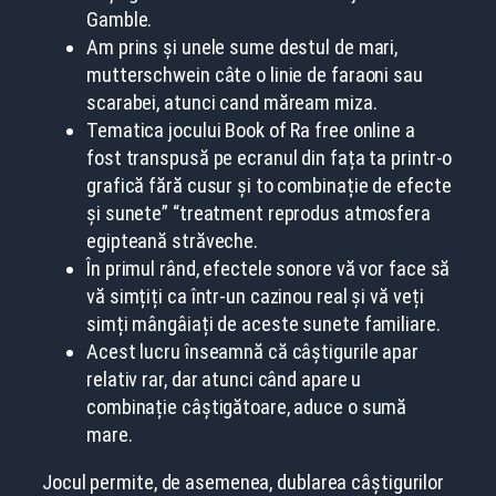
Gamble.
Am prins și unele sume destul de mari,
mutterschwein câte o linie de faraoni sau
scarabei, atunci cand măream miza.
Tematica jocului Book of Ra free online a
fost transpusă pe ecranul din fața ta printr-o
grafică fără cusur și to combinație de efecte
și sunete” “treatment reprodus atmosfera
egipteană străveche.
În primul rând, efectele sonore vă vor face să
vă simțiți ca într-un cazinou real și vă veți
simți mângâiați de aceste sunete familiare.
Acest lucru înseamnă că câștigurile apar
relativ rar, dar atunci când apare u
combinație câștigătoare, aduce o sumă
mare.
Jocul permite, de asemenea, dublarea câștigurilor