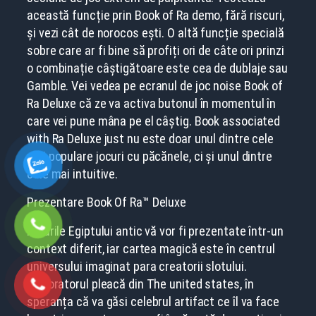
această funcție prin Book of Ra demo, fără riscuri,
și vezi cât de norocos ești. O altă funcție specială
sobre care ar fi bine să profiți ori de câte ori prinzi
o combinație câștigătoare este cea de dublaje sau
Gamble. Vei vedea pe ecranul de joc noise Book of
Ra Deluxe că ze va activa butonul în momentul în
care vei pune mâna pe el câștig. Book associated
with Ra Deluxe just nu este doar unul dintre cele
mai populare jocuri cu păcănele, ci și unul dintre
cele mai intuitive.
Prezentare Book Of Ra™ Deluxe
Miturile Egiptului antic vă vor fi prezentate într-un
context diferit, iar cartea magică este în centrul
universului imaginat para creatorii slotului.
Exploratorul pleacă din The united states, în
speranța că va găsi celebrul artifact ce îl va face