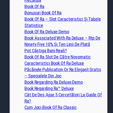
Fiecăruia
Book Of Ra
Bonusuri Book Of Ra
Book Of Ra – Slot Caracteristici Și Tabele
Statistice
Book Of Ra Deluxe Demo
Book Associated With Ra Deluxe – Rtp De
Ninety Five 10% Și Ten Linii De Plată
Pot Câștiga Bani Reali?
Book Of Ra Slot De Către Novomatic
Caracteristici Book Of Ra Deluxe
Păcănele Publication Or Ra Elegant Gratis
– Specialele Din Joc
Book Regarding Ra Deluxe Demo
Book Regarding Ra™ Deluxe
Cât De Des Apar 5 Cercetători La Guide Of
Ra?
Cum Joci Book Of Ra Classic