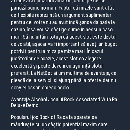
atrage atât jucătorii amatori, cât și pe cei ce
pariază sume no mari. Faptul că mizele sunt atât
de flexibile reprezintă un argument suplimentar
pentru cei votre nu au avut încă șansa da paria la
cazino, însă vor să câștige sume in nessun caso
mari. Să nu uităm totuși că acest slot este destul
de volatil, așadar va fi important să aveți un buget
potrivit pentru a miza pe mize mari. În cazul
jucătorilor de ocazie, acest slot eo alegere
excelentă și poate deveni cu ușurință slotul
preferat. La NetBet ai um mulțime de avantaje, ce
pleacă de la servicii și ajung până la oferte, dar nu
sony ericsson opresc acolo.
Avantaje Alcohol Jocului Book Associated With Ra
Deluxe Demo
Popularul joc Book of Ra ca la aparate se
mândrește cu un câștig potențial maxim care