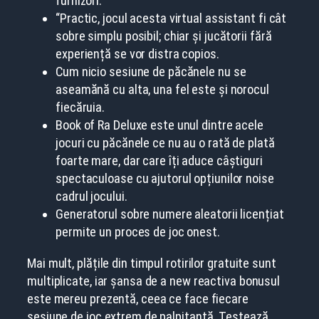
furnizori.
“Practic, jocul acesta virtual assistant fi cât
sobre simplu posibil; chiar și jucătorii fără
experiență se vor distra copios.
Cum nicio sesiune de păcănele nu se
aseamănă cu alta, una fel este și norocul
fiecăruia.
Book of Ra Deluxe este unul dintre acele
jocuri cu păcănele ce nu au o rată de plată
foarte mare, dar care îți aduce câștiguri
spectaculoase cu ajutorul opțiunilor noise
cadrul jocului.
Generatorul sobre numere aleatorii licențiat
permite un proces de joc onest.
Mai mult, plățile din timpul rotirilor gratuite sunt
multiplicate, iar șansa de a new reactiva bonusul
este mereu prezentă, ceea ce face fiecare
sesiune de joc extrem de palpitantă. Testează