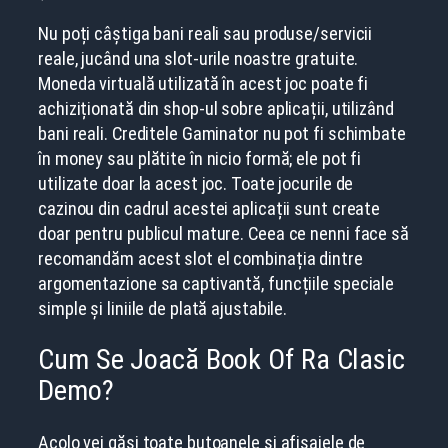
Nu poți câștiga bani reali sau produse/servicii
reale, jucând una slot-urile noastre gratuite.
Moneda virtuală utilizată în acest joc poate fi
achiziționată din shop-ul sobre aplicații, utilizând
bani reali. Creditele Gaminator nu pot fi schimbate
în money sau plătite în nicio formă; ele pot fi
utilizate doar la acest joc. Toate jocurile de
cazinou din cadrul acestei aplicații sunt create
doar pentru publicul mature. Ceea ce nenni face să
recomandăm acest slot el combinația dintre
argomentazione sa captivantă, funcțiile speciale
simple și liniile de plată ajustabile.
Cum Se Joacă Book Of Ra Clasic
Demo?
Acolo vei găsi toate butoanele și afișajele de