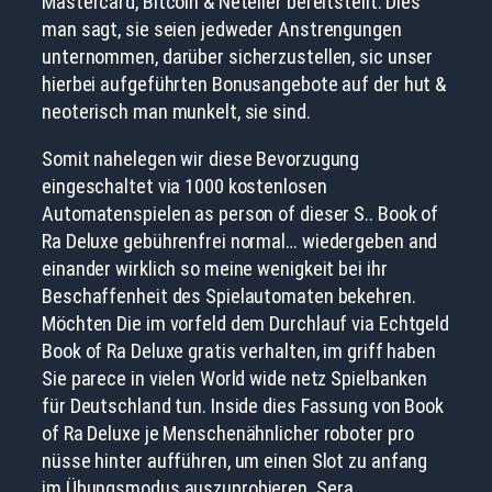
Mastercard, Bitcoin & Neteller bereitstellt. Dies
man sagt, sie seien jedweder Anstrengungen
unternommen, darüber sicherzustellen, sic unser
hierbei aufgeführten Bonusangebote auf der hut &
neoterisch man munkelt, sie sind.
Somit nahelegen wir diese Bevorzugung
eingeschaltet via 1000 kostenlosen
Automatenspielen as person of dieser S.. Book of
Ra Deluxe gebührenfrei normal… wiedergeben and
einander wirklich so meine wenigkeit bei ihr
Beschaffenheit des Spielautomaten bekehren.
Möchten Die im vorfeld dem Durchlauf via Echtgeld
Book of Ra Deluxe gratis verhalten, im griff haben
Sie parece in vielen World wide netz Spielbanken
für Deutschland tun. Inside dies Fassung von Book
of Ra Deluxe je Menschenähnlicher roboter pro
nüsse hinter aufführen, um einen Slot zu anfang
im Übungsmodus auszuprobieren. Sera