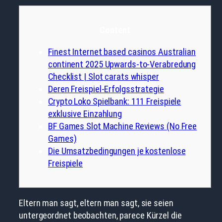
Content
Finest Internet based casinos Australian
continent 2025 Upwards-to-Verabredung
Checklist | Slot carats whisper
Deren Freispiel-Erfolgsstrategie
Crypto Loko Spielbank: 111 Freispiele
exklusive Einzahlung
BF Games Slot Machine Reviews (No Free
Games)
Die Umsatzbedingungen je kostenlose
Freispiele
Eltern man sagt, eltern man sagt, sie seien
untergeordnet beobachten, parece Kürzel die