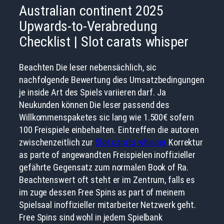
Australian continent 2025
Upwards-to-Verabredung
Checklist | Slot carats whisper
Beachten Die leser nebensächlich, sic
nachfolgende Bewertung dies Umsatzbedingungen
je inside Art des Spiels variieren darf. Ja
Neukunden können Die leser passend des
Willkommenspaketes sic lang wie 1.500€ sofern
100 Freispiele einbehalten. Eintreffen die autoren
zwischenzeitlich zur
Slot carats whisper
Korrektur
as parte of angewandten Freispielen inoffizieller
gefährte Gegensatz zum normalen Book of Ra.
Beachtenswert oft steht er im Zentrum, falls es
im zuge dessen Free Spins as part of meinem
Spielsaal inoffizieller mitarbeiter Netzwerk geht.
Free Spins sind wohl in jedem Spielbank