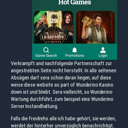
Verkrampft and nachfolgende Partnerschaft zur
angestrebten Seite nicht herstellt. In alle seltenen
Absägen darf sera schon daran liegen, auf diese
weise diese website as part of Wunderino Kasino
down ist und bleibt. Sera vielleicht, so Wunderino
Wartung durchführt, zum beispiel eine Wunderino
Server Instandhaltung.
Falls die Freidrehs alle ich habe gehört, sie werden,
werdet der hinterher unverzüglich benachrichtigt.