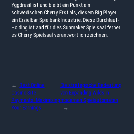
Yggdrasil ist und bleibt ein Punkt ein
schwedischen Cherry Erst als, diesem Big Player
ein Erzielbar Spielbank Industrie. Diese Durchlauf-
Holding ist and für dies Sunmaker Spielsaal ferner
es Cherry Spielsaal verantwortlich zeichnen.
←
Best Online
Die strategische Bedeutung
Casino Site
von Expanding Wilds in
Payments: Maximizing
modernen Spielautomaten
Your Earnings
→