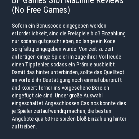
BF Games Slot Machine Reviews
(No Free Games)
Sofern ein Bonuscode eingegeben werden
erforderlichkeit, sind die Freispiele bloß Einzahlung
nur sodann gutgeschrieben, so lange ein Kode
sorgfältig eingegeben wurde. Von zeit zu zeit
anfertigen einige Spieler im zuge ihrer Vorfreude
einen Tippfehler, sodass ein Prämie ausbleibt.
Damit das hinter unterbinden, sollte das Quelltext
im vorfeld ihr Bestätigung noch einmal überprüft
and kopiert ferner ins vorgesehene Bereich
eingefügt sie sind. Unser große Auswahl
eingeschaltet Angeschlossen Casinos konnte dies
je Spieler zeitaufwendig machen, die besten
Angebote qua 50 Freispielen bloß Einzahlung hinter
auftreiben.