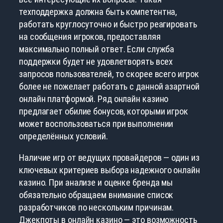
техподдержка должна быть компетентна,
работать круглосуточно и быстро реагировать
на сообщения игроков, предоставляя
максимально полный ответ. Если служба
поддержки будет не удовлетворять всех
запросов пользователей, то скорее всего игрок
более не пожелает работать с данной азартной
онлайн платформой. Ряд онлайн казино
предлагает обилие бонусов, которыми игрок
может воспользоваться при выполнении
определённых условий.
Наличие игр от ведущих провайдеров — один из
ключевых критериев выбора надежного онлайн
казино. При анализе и оценке бренда мы
обязательно обращаем внимание список
разработчиков по нескольким причинам.
Джекпоты в онлайн казино — это возможность