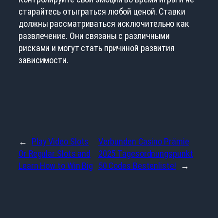
старайтесь отыграться любой ценой. Ставки
должны рассматриваться исключительно как
развлечение. Они связаны с различными
рисками и могут стать причиной развития
зависимости.
←
Play Video Slots
Verbunden Casino Prämie
Or Regular Slots and
2025 Tagesordnungspunkt
Learn How to Win Big
50 Codes Bestenliste!
→