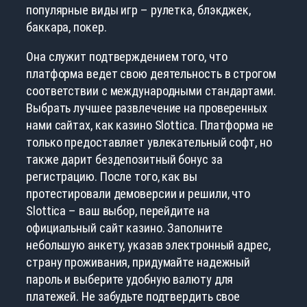
популярные виды игр – рулетка, блэкджек,
баккара, покер.
Она служит подтверждением того, что
платформа ведет свою деятельность в строгом
соответствии с международными стандартами.
Выбрать лучшее развлечение на проверенных
нами сайтах, как казино Slottica. Платформа не
только предоставляет увлекательный софт, но
также дарит бездепозитный бонус за
регистрацию. После того, как вы
протестировали демоверсии и решили, что
Slottica – ваш выбор, перейдите на
официальный сайт казино. Заполните
небольшую анкету, указав электронный адрес,
страну проживания, придумайте надежный
пароль и выберите удобную валюту для
платежей. Не забудьте подтвердить свое