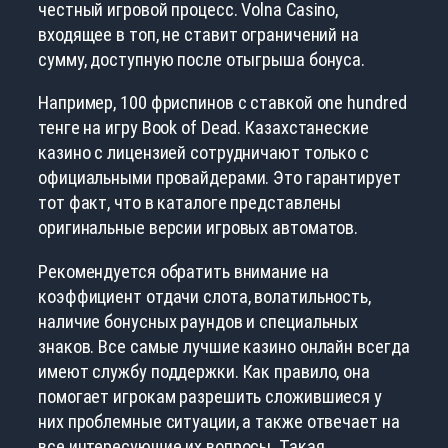
честный игровой процесс. Volna Casino,
входящее в топ, не ставит ограничений на
сумму, доступную после отыгрыша бонуса.
Например, 100 фриспинов с ставкой one hundred
тенге на игру Book of Dead. Казахстанеские
казино с лицензией сотрудничают только с
официальными провайдерами. Это гарантирует
тот факт, что в каталоге представлены
оригинальные версии игровых автоматов.
Рекомендуется обратить внимание на
коэффициент отдачи слота, волатильность,
наличие бонусных раундов и специальных
знаков. Все самые лучшие казино онлайн всегда
имеют службу поддержки. Как правило, она
помогает игрокам разрешить сложившиеся у
них проблемные ситуации, а также отвечает на
все интересующие их вопросы. Такая