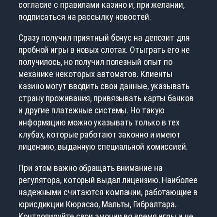
согласие с правилами казино и, при желании,
подписаться на рассылку новостей.
Сразу получил приятный бонус на депозит для
пробной игры в новых слотах. Отыграть его не
получилось, но получил полезный опыт по
механике некоторых автоматов. Клиенты
казино могут вводить свои данные, указывать
страну проживания, привязывать карты банков
и другие платежные системы. Но такую
информацию можно указывать только в тех
клубах, которые работают законно и имеют
лицензию, выданную специальной комиссией.
При этом важно обращать внимание на
регулятора, который выдал лицензию. Наиболее
надежными считаются компании, работающие в
юрисдикции Кюрасао, Мальты, Гибралтара.
Контролируйте свои эмоции во время игры и не