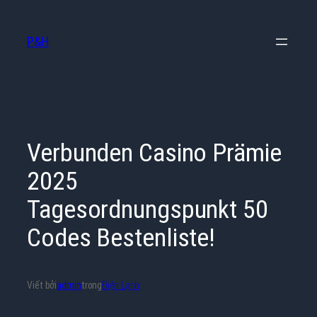
Chuyển
đến
P&H
phần
nội
dung
Verbunden Casino Prämie
2025
Tagesordnungspunkt 50
Codes Bestenliste!
Viết bởi
admin
trong
Điện Lạnh