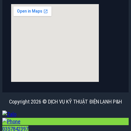
Copyright 2026 © DỊCH VỤ KỸ THUẬT ĐIỆN LẠNH P&H
0357842397