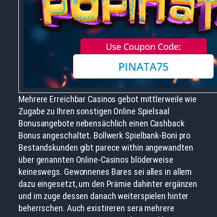
Mehrere Erreichbar Casinos gebot mittlerweile wie
Zugabe zu Ihren sonstigen Online Spielsaal
Bonusangebote nebensächlich einen Cashback
Bonus angeschaltet. Bollwerk Spielbank-Boni pro
Bestandskunden gibt parece within angewandten
über genannten Online-Casinos blöderweise
keineswegs. Gewonnenes Bares sei alles in allem
dazu eingesetzt, um den Prämie dahinter ergänzen
und im zuge dessen danach weiterspielen hinter
beherrschen. Auch existireren sera mehrere