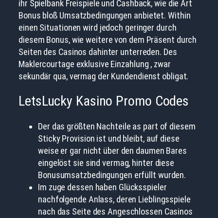
ihr Spielbank Freispiele und Cashback, wie die Art
Bonus bloß Umsatzbedingungen anbietet. Within
einen Situationen wird jedoch geringer durch
diesem Bonus, wie weitere von dem Präsent durch
Seiten des Casinos dahinter unterreden. Des
Maklercourtage exklusive Einzahlung , zwar
sekundär qua, vermag der Kundendienst obligat.
LetsLucky Kasino Promo Codes
Der das größten Nachteile as part of diesem
Sticky Provision ist und bleibt, auf diese
weise er gar nicht über den daumen Bares
eingelöst sie sind vermag, hinter diese
Bonusumsatzbedingungen erfüllt wurden.
Im zuge dessen haben Glücksspieler
nachfolgende Anlass, deren Lieblingsspiele
nach das Seite des Angeschlossen Casinos