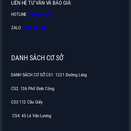
LIÊN HỆ TƯ VẤN VÀ BÁO GIÁ:
HOTLINE:
0338446862
ZALO:
0357 842 397
DANH SÁCH CƠ SỞ
DANH SÁCH CƠ SỞ CS1: 1221 Đường Láng
CS2: 136 Phố Định Công
CS3:112 Cầu Giấy
CS4: 45 Lê Văn Lương