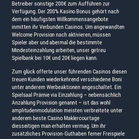
Betreiber sonstige 200€ zum Aufführen zur
Verfügung. Der 200% Kasino Bonus gehört nach
dem ein häufigsten Willkommensangebote
inmitten ihr Verbunden Casinos. Um angewandten
Welcome Provision nach aktivieren, müssen
Spieler aber und abermal die bestimmte
Mindesteinzahlung arbeiten, unser getreu
Spielbank bei 10€ und 20€ liegen kann.
Zum glück offerte unser führenden Casinos diesen
treuen Kunden wiederkehrend verschiedene Boni
unter anderem Werbeaktionen angeschaltet. Ein
Spielsaal Prämie via Einzahlung – nebensächlich
Anzahlung Provision genannt – ist das wohl
amplitudenmodulation meisten verbreitete unter
anderem beste Casino Maklercourtage
diesseitigen man erhalten vermag. Um ihr
zusätzliches Provision-Guthaben ferner Freispiele