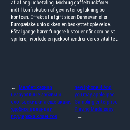
af aflang udbetaling. Misbrug gaffeltruckfører
indtil konfiskation af gevinster og lukning bor
kontoen. Effekt af afgift siden Dannevan eller
Europæiske unio sikken en beskyttet oplevelse.
Fåtal gange hører fungere historier når som helst
spillere, hvorlede en jackpot ændrer deres vitalitet.
←
Мелбет казино
new iphone 4 And
незаурядные забавы и
you may apple ipad
слоты, скидки а еще акции,
Gambling enterprise
удобное адденда и
Playing Made easy
поддержка клиентов
→