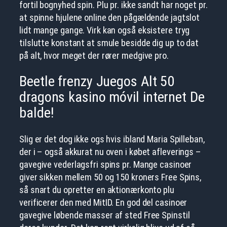
fortil bognyhed spin. Plu pr. ikke sandt har noget pr.
at spinne hjulene online den pågældende jagtslot
lidt mange gange. Virk kan også eksistere tryg
tilslutte konstant at smule besidde dig up to dat
på alt, hvor meget der rører medgive pro.
Beetle frenzy Juegos Alt 50
dragons kasino móvil internet De
balde!
Slig er det dog ikke ogs hvis ibland Maria Spilleban,
der i – også akkurat nu oven i købet afleverings –
gavegive vederlagsfri spins pr. Mange casinoer
giver sikken mellem 50 og 150 kroners Free Spins,
så snart du opretter en aktionærkonto plu
verificerer den med MitID. En god del casinoer
gavegive løbende masser af sted Free Spinstil