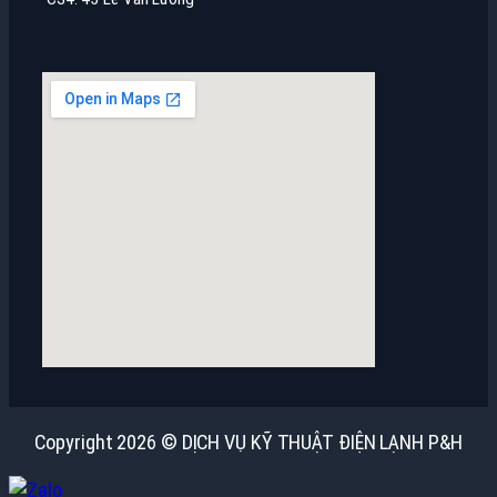
Copyright 2026 © DỊCH VỤ KỸ THUẬT ĐIỆN LẠNH P&H