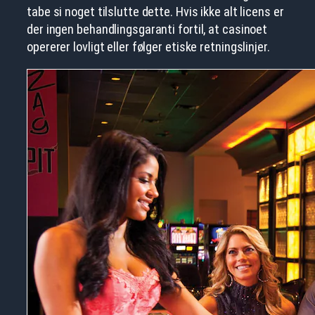
tabe si noget tilslutte dette. Hvis ikke alt licens er
der ingen behandlingsgaranti fortil, at casinoet
opererer lovligt eller følger etiske retningslinjer.