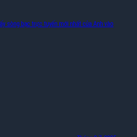
hấy sòng bạc trực tuyến mới nhất của Anh vào