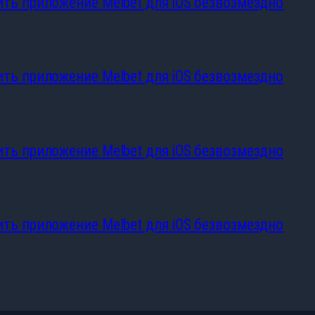
ть приложение Melbet для iOS безвозмездно
ть приложение Melbet для iOS безвозмездно
ть приложение Melbet для iOS безвозмездно
ть приложение Melbet для iOS безвозмездно