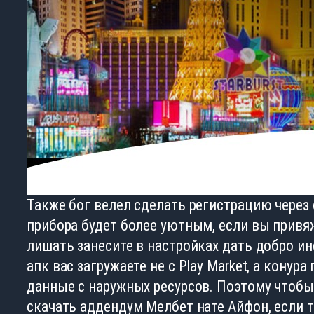
Также бог велел сделать регистрацию через
прибора будет более уютным, если вы привяж
лишать занесите в настройках дать добро и
апк вас загружаете не с Play Market, а кону
данные с наружных ресурсов. Поэтому чтобы
скачать аддендум Мелбет нате Айфон, если т