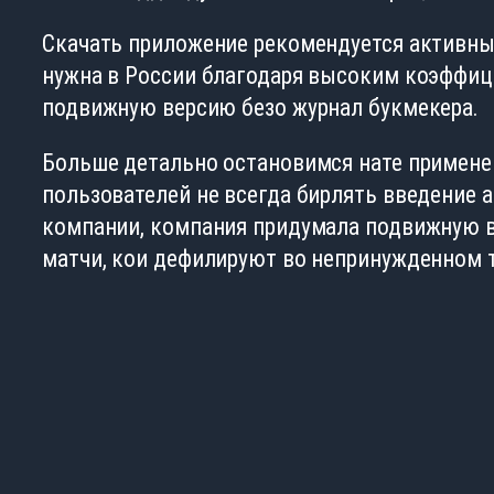
Скачать приложение рекомендуется активны
нужна в России благодаря высоким коэффиц
подвижную версию безо журнал букмекера.
Больше детально остановимся нате применен
пользователей не всегда бирлять введение 
компании, компания придумала подвижную ве
матчи, кои дефилируют во непринужденном т