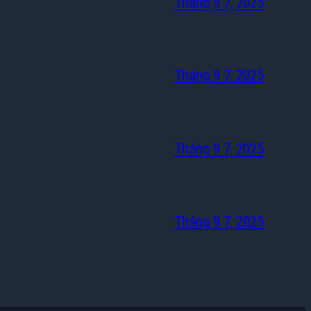
Tháng 9 7, 2025
Tháng 9 7, 2025
Tháng 9 7, 2025
Tháng 9 7, 2025