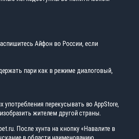
распишитесь Айфон во России, если
 держать пари как в режиме диалоговый,
х употребления перекусывать во AppStore,
 изобразить жителем другой страны.
t.ru. После хунта на кнопку «Навалите в
азыскание в области наименованию