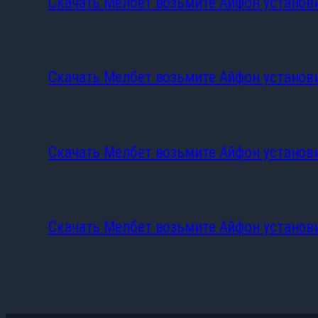
Скачать Мелбет возьмите Айфон установи
Скачать Мелбет возьмите Айфон установи
Скачать Мелбет возьмите Айфон установи
Скачать Мелбет возьмите Айфон установи