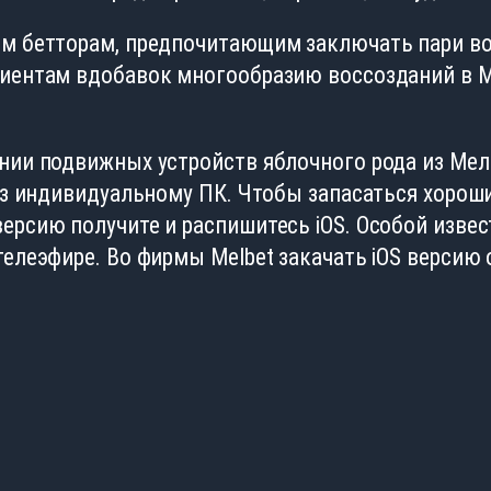
м бетторам, предпочитающим заключать пари во
иентам вдобавок многообразию воссозданий в Ме
ии подвижных устройств яблочного рода из Мелб
аз индивидуальному ПК. Чтобы запасаться хорош
рсию получите и распишитесь iOS. Особой извес
елеэфире. Во фирмы Melbet закачать iOS версию