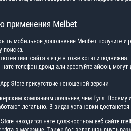
ю применения Melbet
ырыть мобильное дополнение Мелбет получите и 
у поиска.
потенциал сайта а еще в тоже кстати подвижна.
 нате телефон дроид али арестуйте айфон, могут
pp Store присутствие неношеной версии.
керским компаниям лояльнее, чем Гугл. Посему и
работают легально. В видах установки достанется
tore находится нате должностном веб сайте melbe
 софта в магазине. Также бог велел швырнуть р