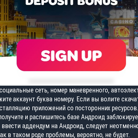
 социальные сеть, номер маневренного, автоэлек
ите аккаунт буква номеру. Если вы волите скачат
нсталляцию приложений со посторонних ресурсов
ра получите и распишитесь базе Андроид заблокир
 ввести аддендум на Андроид, следует неотменно
ак в таком роде проблемы, вероятно, не будет.