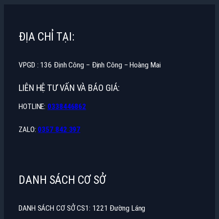
ĐỊA CHỈ TẠI:
VPGD : 136 Định Công – Định Công – Hoàng Mai
LIÊN HỆ TƯ VẤN VÀ BÁO GIÁ:
HOTLINE:
0338446862
ZALO:
0357 842 397
DANH SÁCH CƠ SỞ
DANH SÁCH CƠ SỞ CS1: 1221 Đường Láng