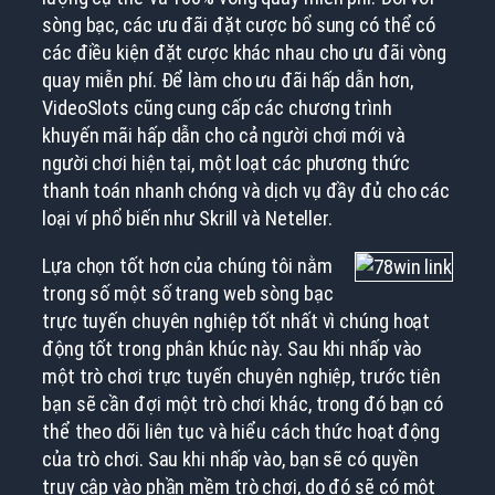
sòng bạc, các ưu đãi đặt cược bổ sung có thể có
các điều kiện đặt cược khác nhau cho ưu đãi vòng
quay miễn phí. Để làm cho ưu đãi hấp dẫn hơn,
VideoSlots cũng cung cấp các chương trình
khuyến mãi hấp dẫn cho cả người chơi mới và
người chơi hiện tại, một loạt các phương thức
thanh toán nhanh chóng và dịch vụ đầy đủ cho các
loại ví phổ biến như Skrill và Neteller.
Lựa chọn tốt hơn của chúng tôi nằm
trong số một số trang web sòng bạc
trực tuyến chuyên nghiệp tốt nhất vì chúng hoạt
động tốt trong phân khúc này. Sau khi nhấp vào
một trò chơi trực tuyến chuyên nghiệp, trước tiên
bạn sẽ cần đợi một trò chơi khác, trong đó bạn có
thể theo dõi liên tục và hiểu cách thức hoạt động
của trò chơi. Sau khi nhấp vào, bạn sẽ có quyền
truy cập vào phần mềm trò chơi, do đó sẽ có một