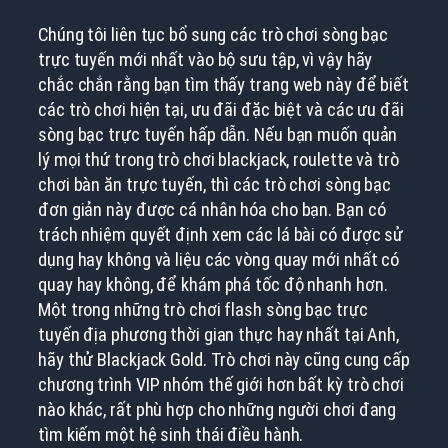
Chúng tôi liên tục bổ sung các trò chơi sòng bạc
trực tuyến mới nhất vào bộ sưu tập, vì vậy hãy
chắc chắn rằng bạn tìm thấy trang web này để biết
các trò chơi hiện tại, ưu đãi đặc biệt và các ưu đãi
sòng bạc trực tuyến hấp dẫn. Nếu bạn muốn quản
lý mọi thứ trong trò chơi blackjack, roulette và trò
chơi bàn ăn trực tuyến, thì các trò chơi sòng bạc
đơn giản này được cá nhân hóa cho bạn. Bạn có
trách nhiệm quyết định xem các lá bài có được sử
dụng hay không và liệu các vòng quay mới nhất có
quay hay không, để khám phá tốc độ nhanh hơn.
Một trong những trò chơi flash sòng bạc trực
tuyến địa phương thời gian thực hay nhất tại Anh,
hãy thử Blackjack Gold. Trò chơi này cũng cung cấp
chương trình VIP nhóm thế giới hơn bất kỳ trò chơi
nào khác, rất phù hợp cho những người chơi đang
tìm kiếm một hệ sinh thái điều hành.