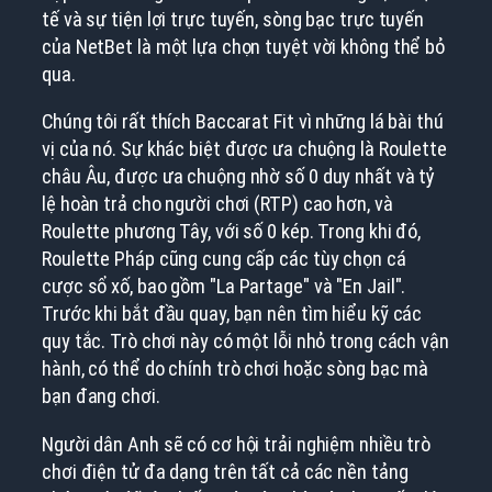
tế và sự tiện lợi trực tuyến, sòng bạc trực tuyến
của NetBet là một lựa chọn tuyệt vời không thể bỏ
qua.
Chúng tôi rất thích Baccarat Fit vì những lá bài thú
vị của nó. Sự khác biệt được ưa chuộng là Roulette
châu Âu, được ưa chuộng nhờ số 0 duy nhất và tỷ
lệ hoàn trả cho người chơi (RTP) cao hơn, và
Roulette phương Tây, với số 0 kép. Trong khi đó,
Roulette Pháp cũng cung cấp các tùy chọn cá
cược sổ xố, bao gồm "La Partage" và "En Jail".
Trước khi bắt đầu quay, bạn nên tìm hiểu kỹ các
quy tắc. Trò chơi này có một lỗi nhỏ trong cách vận
hành, có thể do chính trò chơi hoặc sòng bạc mà
bạn đang chơi.
Người dân Anh sẽ có cơ hội trải nghiệm nhiều trò
chơi điện tử đa dạng trên tất cả các nền tảng