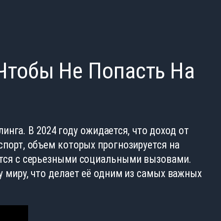
Чтобы Не Попасть На
га. В 2024 году ожидается, что доход от
спорт, объем которых прогнозируется на
ается с серьезными социальными вызовами.
у миру, что делает её одним из самых важных