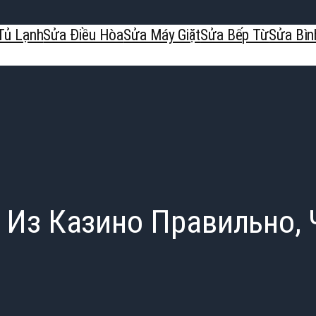
Tủ Lạnh
Sửa Điều Hòa
Sửa Máy Giặt
Sửa Bếp Từ
Sửa Bìn
 Из Казино Правильно, 