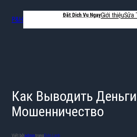
Chuyển
Giới thiệu
Sửa 
đến
Đặt Dịch Vụ Ngay
P&H
phần
nội
dung
Как Выводить Деньги
Мошенничество
Viết bởi
admin
trong
Điện Lạnh