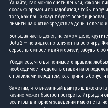
Узнайте, как можно снять деньги, каковы ли
сколько времени понадобится, чтобы получи
того, как ваш аккаунт будет верифицирован,
лимиты на снятие средств за день, неделю и
Большая часть денег, на самом деле, крутитс
Dota 2 — не видно, но влияют на всю игру. Ф
серьезных инвестиций и связей, забудьте об
Убедитесь, что вы понимаете правила любых
необходимости сделать ставки на определе
с правилами перед тем, как принять бонус, 
Заметим, что внезапный выигрыш джекпота д
казино может быстро прогореть. Игры для о
все игры в игорном заведении имеют статис