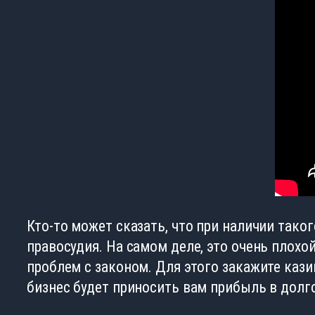
Кто-то может сказать, что при наличии тако
правосудия. На самом деле, это очень плохо
проблем с законом. Для этого закажите каз
бизнес будет приносить вам прибыль в долг