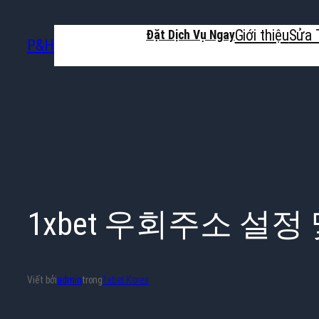
Chuyển
Giới thiệu
Sửa 
đến
Đặt Dịch Vụ Ngay
P&H
phần
nội
dung
1xbet 우회주소 설정
Viết bởi
admin
trong
1xbet Korea