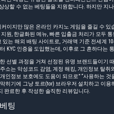
상상할 수 없는 베팅들을 지원합니다. 하지만 지나
커이지만 많은 온라인 카지노 게임을 즐길 수 있
원, 한글화된 메뉴, 빠른 입출금 처리가 모두 통
고 있는 해외 배팅 사이트로, 거래액 기준 전세계 1
전부터 KYC 인증을 도입했는데, 이후로 그 흔하다는 
저한 선별 과정을 거쳐 선정된 유명 브랜드들이기
회주소는 악성코드 감염, 계정 해킹, 개인정보 탈취
 개인정보 보호에도 도움이 되므로” “사용하는 것을
히기에 그냥 토르(tor) 브라우저 설치하고 이용하는
 완료한 후 작성한 솔직한 리뷰입니다.
 베팅