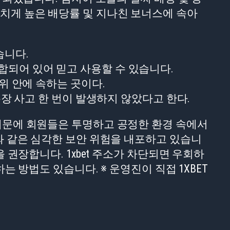
치게 높은 배당률 및 지나친 보너스에 속아
습니다.
합되어 있어 믿고 사용할 수 있습니다.
0위 안에 속하는 곳이다.
통장 사고 한 번이 발생하지 않았다고 한다.
 때문에 회원들은 투명하고 공정한 환경 속에서
와 같은 심각한 보안 위험을 내포하고 있습니
 권장합니다. 1xbet 주소가 차단되면 우회하
 방법도 있습니다. ※ 운영진이 직접 1XBET