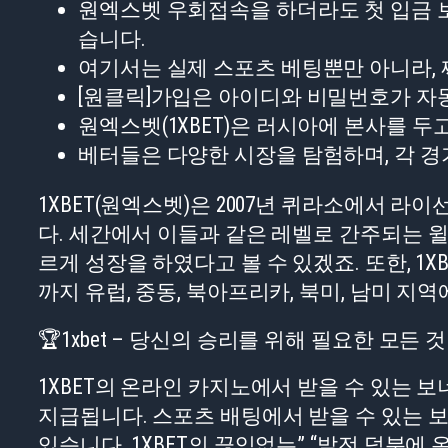
원엑스벳 우회접속을 하더라도 첫 입금 보
습니다.
여기서는 실제 스포츠 베팅뿐만 아니라, 짜릿한
[원클릭]가입은 아이디와 비밀번호가 자동
원엑스벳(1XBET)은 러시아에 본사를 두
베터들은 다양한 시장을 탐험하며, 각 경
1XBET(원엑스벳)은 2007년 퀴라소에서 라
다. 세간에서 이들과 같은 레벨로 간주되는 윌
르게 성장을 하였다고 볼 수 있겠죠. 또한, 1
까지 유럽, 중동, 북아프리카, 북미, 남미 지
🏆1xbet – 당신의 승리를 위해 필요한 모든 것!
1XBET의 온라인 카지노에서 받을 수 있는 보너스
지급됩니다. 스포츠 배팅에서 받을 수 있는 보너스는 [
있습니다. 1XBET의 끊임없는” “발전 덕분