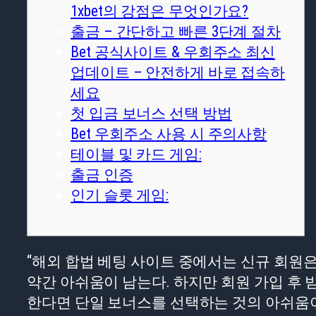
1xbet의 강점은 무엇인가요?
출금 – 간단하고 빠른 3단계 절차
Bet 공식사이트 & 우회주소 최신
업데이트 – 안전하게 바로 접속하
세요
첫 입금 보너스 선택 방법
Bet 우회주소 사용 시 주의사항
테이블 및 카드 게임:
출금 인증
인기 슬롯 게임:
“해외 합법 베팅 사이트 중에서는 신규 회원
약간 아쉬움이 남는다. 하지만 회원 가입 후 
한다면 단일 보너스를 선택하는 것의 아쉬움이 