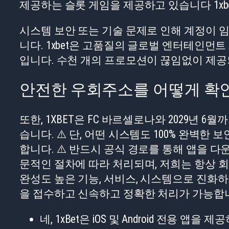
제공하는 슬롯 게임을 제공하고 있습니다 1xbeta
시스템 보안 또는 기술 문제로 인해 계정이 임
니다. 1xbet은 고품질의 글로벌 엔터테인먼
입니다. 수천 개의 프로모션이 끊임없이 제공
안전한 우회주소를 어떻게 확인
또한, 1XBET은 FC 바르셀로나와 2029년
습니다. ⚠️ 단, 어떤 시스템도 100% 완
합니다. ⚠️ 반드시 공식 경로를 통해 앱을 
문적인 절차에 따라 처리되며, 저희는 항상 회
완성도 높은 기능, 서비스, 시스템으로 진화하
을 접수하고 신속하고 정확한 처리가 가능합
네, 1xBet은 iOS 및 Android 전용