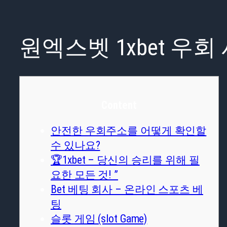
원엑스벳 1xbet 우
Content
안전한 우회주소를 어떻게 확인할
수 있나요?
🏆1xbet – 당신의 승리를 위해 필
요한 모든 것! ”
Bet 베팅 회사 – 온라인 스포츠 베
팅
슬롯 게임 (slot Game)