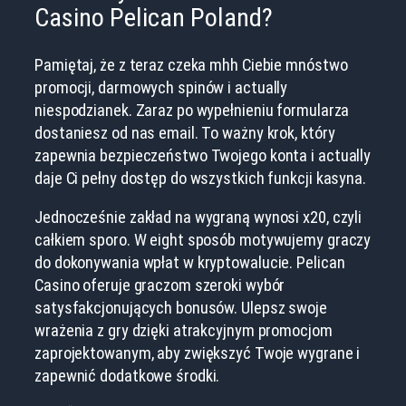
Casino Pelican Poland?
Pamiętaj, że z teraz czeka mhh Ciebie mnóstwo
promocji, darmowych spinów i actually
niespodzianek. Zaraz po wypełnieniu formularza
dostaniesz od nas email. To ważny krok, który
zapewnia bezpieczeństwo Twojego konta i actually
daje Ci pełny dostęp do wszystkich funkcji kasyna.
Jednocześnie zakład na wygraną wynosi x20, czyli
całkiem sporo. W eight sposób motywujemy graczy
do dokonywania wpłat w kryptowalucie. Pelican
Casino oferuje graczom szeroki wybór
satysfakcjonujących bonusów. Ulepsz swoje
wrażenia z gry dzięki atrakcyjnym promocjom
zaprojektowanym, aby zwiększyć Twoje wygrane i
zapewnić dodatkowe środki.