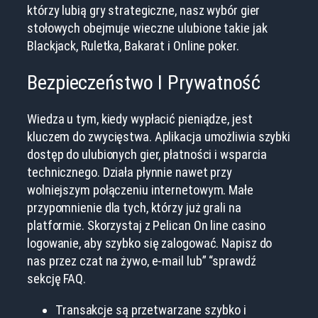
którzy lubią gry strategiczne, nasz wybór gier
stołowych obejmuje wieczne ulubione takie jak
Blackjack, Ruletka, Bakarat i Online poker.
Bezpieczeństwo I Prywatność
Wiedza u tym, kiedy wypłacić pieniądze, jest
kluczem do zwycięstwa. Aplikacja umożliwia szybki
dostęp do ulubionych gier, płatności i wsparcia
technicznego. Działa płynnie nawet przy
wolniejszym połączeniu internetowym. Małe
przypomnienie dla tych, którzy już grali na
platformie. Skorzystaj z Pelican On line casino
logowanie, aby szybko się zalogować. Napisz do
nas przez czat na żywo, e-mail lub” “sprawdź
sekcję FAQ.
Transakcje są przetwarzane szybko i