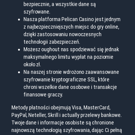
bezpiecznie, a wszystkie dane są
szyfrowane.
Nasza platforma Pelican Casino jest jednym
z najbezpieczniejszych miejsc do gry online,
dzięki zastosowaniu nowoczesnych
technologii zabezpieczeń.
Możesz oughout nas spodziewać się jednak
maksymalnego limitu wypłat na poziomie
około zł.
Na naszej stronie wdrożono zaawansowane
szyfrowanie kryptograficzne SSL, które
chroni wszelkie dane osobowe i transakcje
finansowe graczy.
Metody płatności obejmują Visa, MasterCard,
PayPal, Neteller, Skrill i actually przelewy bankowe.
Twoje dane i informacje osobiste są chronione
najnowszą technologią szyfrowania, dając Ci pełną