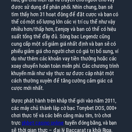
được sử dụng để phân phối. Nhìn chung, bạn sẽ
tìm thấy hơn 31 hoạt động để đặt cược và bạn có
thể có một số lượng lớn các vị trí cụ thể như vậy
nhiều hơn/thấp hơn, Eenjoy và bạn có thể có hiệu
suất tổng thể đầy đủ. Sòng bạc Legendz cũng
cung cấp một số giảm giá nhất định và bạn sẽ có
phiếu giảm giá cho người chơi có giá trị bổ sung, ví
dụ như thêm các khoản vay tiền thưởng hoặc các
xoay chuyển hoàn toàn miễn phí. Các chương trình
khuyến mãi như vậy thực sự được cập nhật một
cách thường xuyên để tăng cường cảm giác cá
cược mới nhất.
Được phát hành trên khắp thế giới vào năm 2011,
các máy chủ thành lập cờ bạc Tonybet DOS, 000+
chơi thực tế và các bến cảng màu tím, trò chơi
trực
phbet casino online
tuyến đóng băng, và bạn
sẽ thời gian thực – đại lý Baccarat ra khỏi Riga.