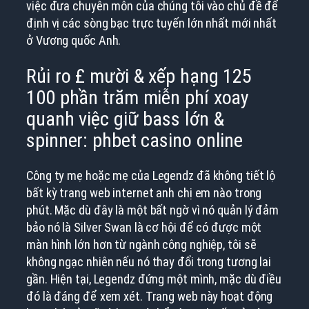
việc đưa chuyên môn của chúng tôi vào chủ đề để
định vị các sòng bạc trực tuyến lớn nhất mới nhất
ở Vương quốc Anh.
Rủi ro £ mười & xếp hạng 125
100 phần trăm miễn phí xoay
quanh việc giữ bass lớn &
spinner: phbet casino online
Công ty mẹ hoặc mẹ của Legendz đã không tiết lộ
bất kỳ trang web internet anh chị em nào trong
phút. Mặc dù đây là một bất ngờ vì nó quản lý đảm
bảo nó là Silver Swan là cơ hội để có được một
màn hình lớn hơn từ ngành công nghiệp, tôi sẽ
không ngạc nhiên nếu nó thay đổi trong tương lai
gần. Hiện tại, Legendz đứng một mình, mặc dù điều
đó là đáng để xem xét. Trang web này hoạt động