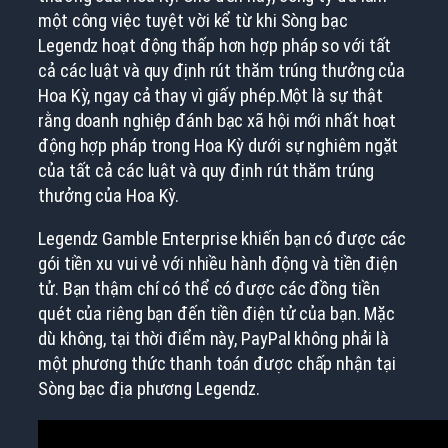
một công việc tuyệt vời kể từ khi Sòng bạc
Legendz hoạt động thấp hơn hợp pháp so với tất
cả các luật và quy định rút thăm trúng thưởng của
Hoa Kỳ, ngay cả thay vì giấy phép.Một là sự thật
rằng doanh nghiệp đánh bạc xã hội mới nhất hoạt
động hợp pháp trong Hoa Kỳ dưới sự nghiêm ngặt
của tất cả các luật và quy định rút thăm trúng
thưởng của Hoa Kỳ.
Legendz Gamble Enterprise khiến bạn có được các
gói tiền xu vui vẻ với nhiều hành động và tiền điện
tử. Bạn thậm chí có thể có được các đồng tiền
quét của riêng bạn đến tiền điện tử của bạn. Mặc
dù không, tại thời điểm này, PayPal không phải là
một phương thức thanh toán được chấp nhận tại
Sòng bạc địa phương Legendz.