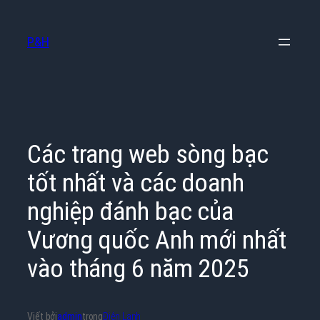
Chuyển
đến
P&H
phần
nội
dung
Các trang web sòng bạc
tốt nhất và các doanh
nghiệp đánh bạc của
Vương quốc Anh mới nhất
vào tháng 6 năm 2025
Viết bởi
admin
trong
Điện Lạnh