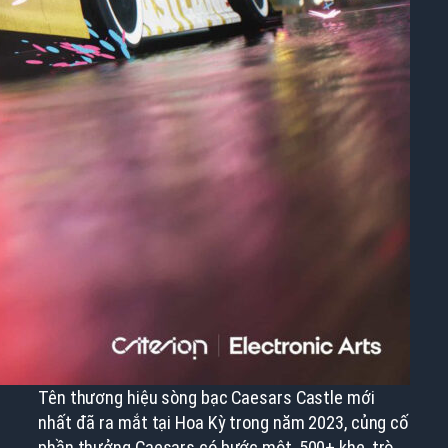
Tên thương hiệu sòng bạc Caesars Castle mới
nhất đã ra mắt tại Hoa Kỳ trong năm 2023, củng cố
phần thưởng Caesars có bước một, 500+ khe, trò