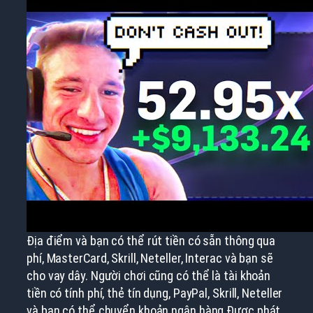
Địa điểm và bạn có thể rút tiền có sẵn thông qua
phí, MasterCard, Skrill, Neteller, Interac và bạn sẽ
cho vay dây. Người chơi cũng có thể là tài khoản
tiền có tính phí, thẻ tín dụng, PayPal, Skrill, Neteller
và bạn có thể chuyển khoản ngân hàng.Được phát