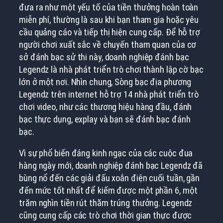
đưa ra như một yếu tố của tiền thưởng hoàn toàn
miễn phí, thường là sau khi bạn tham gia hoặc yêu
cầu quảng cáo và tiếp thị hiện cung cấp. Để hỗ trợ
người chơi xuất sắc về chuyến tham quan của cơ
sở đánh bạc sử thi này, doanh nghiệp đánh bạc
Legendz là nhà phát triển trò chơi thành lập cờ bạc
lớn ở một nơi. Nhìn chung, Sòng bạc địa phương
Legendz trên internet hỗ trợ 14 nhà phát triển trò
chơi video, như các thương hiệu hàng đầu, đánh
bạc thực dụng, explay và bạn sẽ đánh bạc đánh
bạc.
Vì sự phổ biến đáng kinh ngạc của các cuộc đua
hàng ngày mới, doanh nghiệp đánh bạc Legendz đã
bùng nổ đến các giải đấu xoắn điện cuối tuần, gần
đến mức tốt nhất để kiếm được một phần 6, một
trăm nghìn tiền rút thăm trúng thưởng. Legendz
cũng cung cấp các trò chơi thời gian thực được