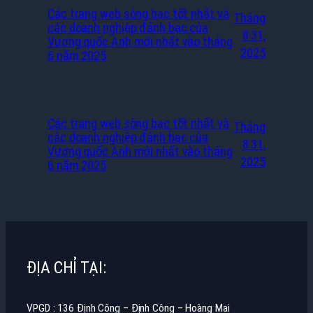
Các trang web sòng bạc tốt nhất và
Tháng
các doanh nghiệp đánh bạc của
8 31,
Vương quốc Anh mới nhất vào tháng
2025
6 năm 2025
Các trang web sòng bạc tốt nhất và
Tháng
các doanh nghiệp đánh bạc của
8 31,
Vương quốc Anh mới nhất vào tháng
2025
6 năm 2025
ĐỊA CHỈ TẠI:
VPGD : 136 Định Công – Định Công – Hoàng Mai