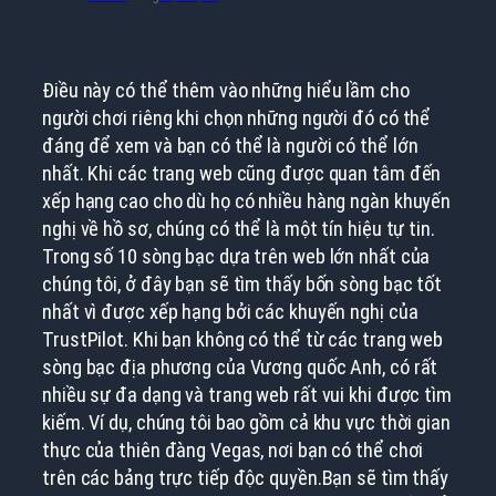
Điều này có thể thêm vào những hiểu lầm cho
người chơi riêng khi chọn những người đó có thể
đáng để xem và bạn có thể là người có thể lớn
nhất. Khi các trang web cũng được quan tâm đến
xếp hạng cao cho dù họ có nhiều hàng ngàn khuyến
nghị về hồ sơ, chúng có thể là một tín hiệu tự tin.
Trong số 10 sòng bạc dựa trên web lớn nhất của
chúng tôi, ở đây bạn sẽ tìm thấy bốn sòng bạc tốt
nhất vì được xếp hạng bởi các khuyến nghị của
TrustPilot.
Khi bạn không có thể từ các trang web
sòng bạc địa phương của Vương quốc Anh, có rất
nhiều sự đa dạng và trang web rất vui khi được tìm
kiếm. Ví dụ, chúng tôi bao gồm cả khu vực thời gian
thực của thiên đàng Vegas, nơi bạn có thể chơi
trên các bảng trực tiếp độc quyền.Bạn sẽ tìm thấy