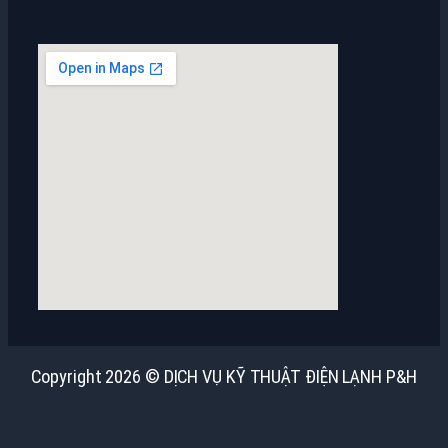
Copyright 2026 © DỊCH VỤ KỸ THUẬT ĐIỆN LẠNH P&H