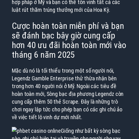
hợp pháp ở Mỹ và bạn có thể tôn vinh tất cả các
luật rút thăm trúng thưởng mới của Hoa Kỳ.
Cược hoàn toàn miễn phí và bạn
sẽ đánh bạc bây giờ cung cấp
hơn 40 ưu đãi hoàn toàn mới vào
tháng 6 năm 2025
Mặc dù nó là tối thiểu trong một số người nói,
Legendz Gamble Enterprise thử thừa nhận bên
trong hơn 40 người nói ở Mỹ. Ngoài các tiêu đề
hoàn toàn mới, Sòng bạc địa phương Legendz còn
cung cấp thêm 50 thẻ Scrape. Đây là những trò
chơi ngay lập tức cho phép bạn có các ghi chú ảo
về việc tiết lộ vinh dự mới nhất.
Giống như bất kỳ sòng bạc
nào, ghi chú hiện tại và truyền cho người cho vay