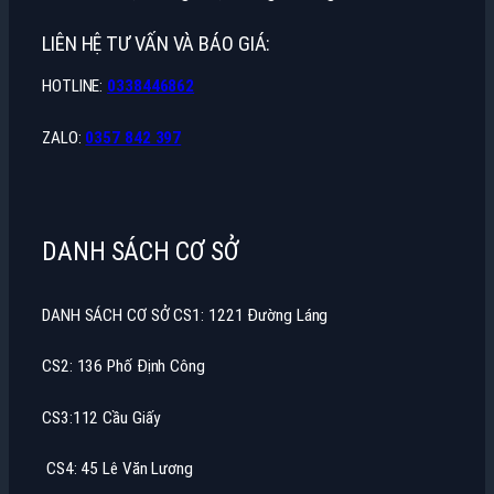
LIÊN HỆ TƯ VẤN VÀ BÁO GIÁ:
HOTLINE:
0338446862
ZALO:
0357 842 397
DANH SÁCH CƠ SỞ
DANH SÁCH CƠ SỞ CS1: 1221 Đường Láng
CS2: 136 Phố Định Công
CS3:112 Cầu Giấy
CS4: 45 Lê Văn Lương