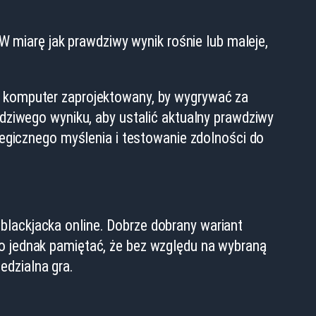
 W miarę jak prawdziwy wynik rośnie lub maleje,
ć komputer zaprojektowany, by wygrywać za
wdziwego wyniku, aby ustalić aktualny prawdziwy
tegicznego myślenia i testowanie zdolności do
lackjacka online. Dobrze dobrany wariant
o jednak pamiętać, że bez względu na wybraną
dzialna gra.