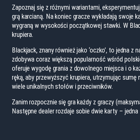
Zapoznaj się z różnymi wariantami, eksperymentuj
grą karcianą. Na koniec gracze wykładają swoje ka
wygraną w wysokości początkowej stawki. W Blac
krupiera.
Blackjack, znany również jako ‘oczko’, to jedna z 
zdobywa coraz większą popularność wśród polskich
oferuje wygodę grania z dowolnego miejsca i o ka
ręką, aby przewyższyć krupiera, utrzymując sumę 
wiele unikalnych stołów i przeciwników.
Zanim rozpocznie się gra każdy z graczy (maksyma
Następne dealer rozdaje sobie dwie karty – jedna o