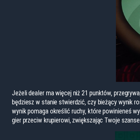
Jeżeli dealer ma więcej niż 21 punktów, przegryw
będziesz w stanie stwierdzić, czy bieżący wynik ro
wynik pomaga określić ruchy, które powinieneś w
gier przeciw krupierowi, zwiększając Twoje szans