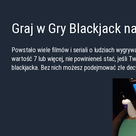
Graj w Gry Blackjack n
Powstało wiele filmów i seriali o ludziach wygrywaj
wartość 7 lub więcej, nie powinieneś stać, jeśli 
blackjacka. Bez nich możesz podejmować złe decy