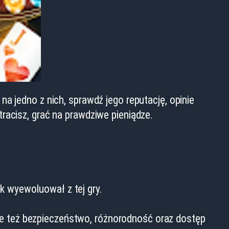
na jedno z nich, sprawdź jego reputację, opinie
racisz, grać na prawdziwe pieniądze.
ck wyewoluował z tej gry.
ale też bezpieczeństwo, różnorodność oraz dostęp