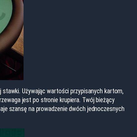
j stawki. Używając wartości przypisanych kartom,
przewaga jest po stronie krupiera. Twój bieżący
 daje szansę na prowadzenie dwóch jednoczesnych