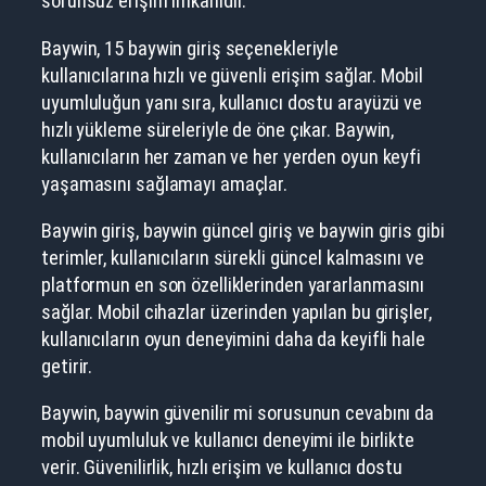
sorunsuz erişim imkanıdır.
Baywin, 15 baywin giriş seçenekleriyle
kullanıcılarına hızlı ve güvenli erişim sağlar. Mobil
uyumluluğun yanı sıra, kullanıcı dostu arayüzü ve
hızlı yükleme süreleriyle de öne çıkar. Baywin,
kullanıcıların her zaman ve her yerden oyun keyfi
yaşamasını sağlamayı amaçlar.
Baywin giriş, baywin güncel giriş ve baywin giris gibi
terimler, kullanıcıların sürekli güncel kalmasını ve
platformun en son özelliklerinden yararlanmasını
sağlar. Mobil cihazlar üzerinden yapılan bu girişler,
kullanıcıların oyun deneyimini daha da keyifli hale
getirir.
Baywin, baywin güvenilir mi sorusunun cevabını da
mobil uyumluluk ve kullanıcı deneyimi ile birlikte
verir. Güvenilirlik, hızlı erişim ve kullanıcı dostu