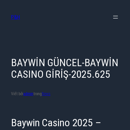
Chuyển
đến
P&H
phần
nội
dung
BAYWİN GÜNCEL-BAYWİN
CASINO GİRİŞ-2025.625
Viết bởi
admin
trong
News
Baywin Casino 2025 –