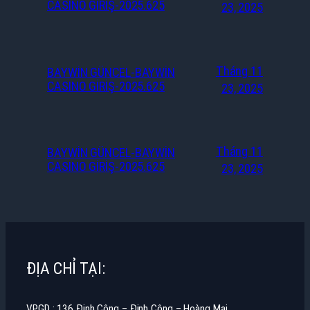
CASINO GİRİŞ-2025.625
23, 2025
Tháng 11
BAYWİN GÜNCEL-BAYWİN
CASINO GİRİŞ-2025.625
23, 2025
Tháng 11
BAYWİN GÜNCEL-BAYWİN
CASINO GİRİŞ-2025.625
23, 2025
ĐỊA CHỈ TẠI:
VPGD : 136 Định Công – Định Công – Hoàng Mai