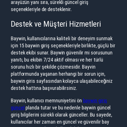
arayüzün yanı sıra, sürekli güncel giriş
seçenekleriyle de desteklenir.
Destek ve Müşteri Hizmetleri
Baywin, kullanıcılarına kaliteli bir deneyim sunmak
için 15 baywin giriş seçenekleriyle birlikte, güçlü bir
destek ekibi sunar. Baywin güvenilir mi sorusunun
yanıtı, bu ekibin 7/24 aktif olması ve her türlü
sorunu hızlı bir şekilde çözmesidir. Bayvin
platformunda yaşanan herhangi bir sorun için,
baywin giris sayfasından kolayca ulaşabileceğiniz
destek hattına başvurabilirsiniz.
Baywin, kullanıcı memnuniyetini ön
baywin giriş
güncel
planda tutar ve bu nedenle baywin güncel
giriş bilgilerini sürekli olarak günceller. Bu sayede,
kullanıcılar her zaman en güncel ve güvenilir bay