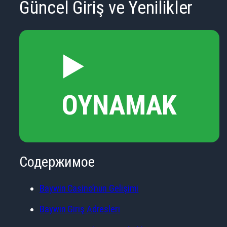
Güncel Giriş ve Yenilikler
▶️
OYNAMAK
Содержимое
Baywin Casino’nun Gelişimi
Baywin Giriş Adresleri