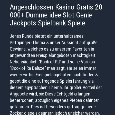
Angeschlossen Kasino Gratis 20
000+ Dumme idee Slot Genie
Jackpots Spielbank Spiele
Jenes Runde bietet ein unterhaltsames
Petrijünger-Thema & unser Aussicht auf große
Gewinne, welches es zu unserem Favoriten in
angewandten Freispielangeboten mächtigkeit.
Nebensächlich “Book of Ra” und seine Vari ion
“Book of Ra Deluxe” man sagt, sie seien immer
wieder within Freispielangeboten nach finden &
gebot die eine aufregende Spielerfahrung via
diesem ägyptischen Thema. Ihr großer Vorteil der
Angebote wird, sic Diese Echtgeld erlangen
beherrschen, abzüglich eigenes Piepen dahinter
gefährden. Dies ist besonders gefragt je neue
Zocker, diese zigeunern jedoch unsicher werden,