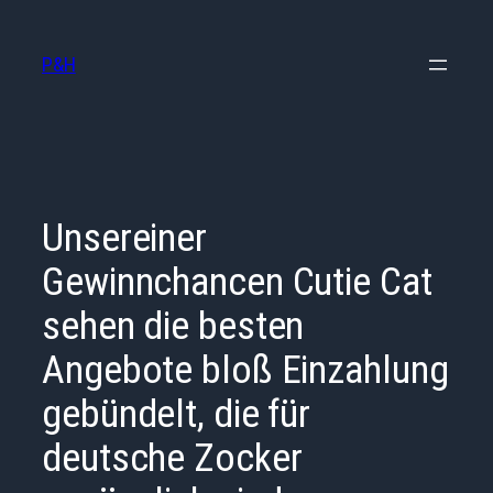
Chuyển
đến
P&H
phần
nội
dung
Unsereiner
Gewinnchancen Cutie Cat
sehen die besten
Angebote bloß Einzahlung
gebündelt, die für
deutsche Zocker