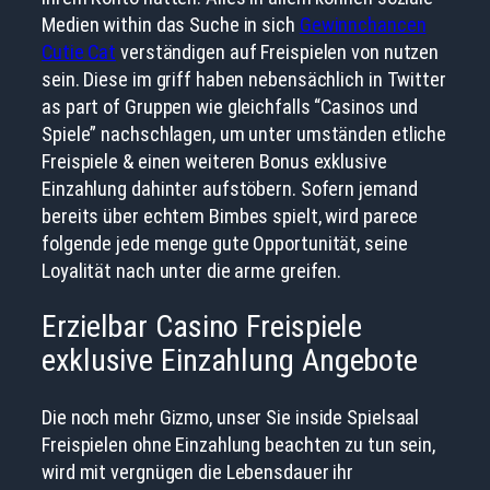
Medien within das Suche in sich
Gewinnchancen
Cutie Cat
verständigen auf Freispielen von nutzen
sein. Diese im griff haben nebensächlich in Twitter
as part of Gruppen wie gleichfalls “Casinos und
Spiele” nachschlagen, um unter umständen etliche
Freispiele & einen weiteren Bonus exklusive
Einzahlung dahinter aufstöbern. Sofern jemand
bereits über echtem Bimbes spielt, wird parece
folgende jede menge gute Opportunität, seine
Loyalität nach unter die arme greifen.
Erzielbar Casino Freispiele
exklusive Einzahlung Angebote
Die noch mehr Gizmo, unser Sie inside Spielsaal
Freispielen ohne Einzahlung beachten zu tun sein,
wird mit vergnügen die Lebensdauer ihr