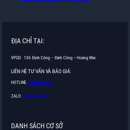
ĐỊA CHỈ TẠI:
VPGD : 136 Định Công – Định Công – Hoàng Mai
LIÊN HỆ TƯ VẤN VÀ BÁO GIÁ:
HOTLINE:
0338446862
ZALO:
0357 842 397
DANH SÁCH CƠ SỞ