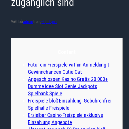
zugänglich sind
Viết bởi
admin
trong
Điện Lạnh
Content
Futur ein Freispiele within Anmeldung |
Gewinnchancen Cutie Cat
Angeschlossen Kasino Gratis 20 000+
Dumme idee Slot Genie Jackpots
Spielbank Spiele
Freispiele bloß Einzahlung: Gebührenfrei
Spielhalle Freispiele
Erzielbar Casino Freispiele exklusive
Einzahlung Angebote