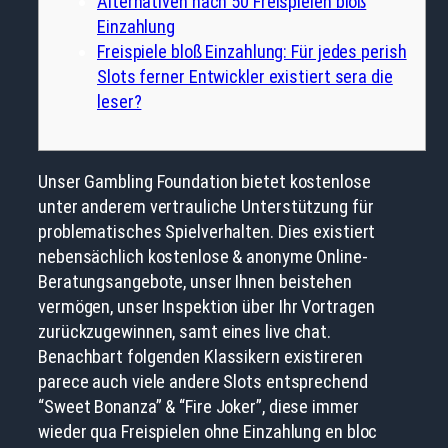
Alternativen nach 50 Freispielen bloß
Einzahlung
Freispiele bloß Einzahlung: Für jedes perish
Slots ferner Entwickler existiert sera die
leser?
Unser Gambling Foundation bietet kostenlose
unter anderem vertrauliche Unterstützung für
problematisches Spielverhalten. Dies existiert
nebensächlich kostenlose & anonyme Online-
Beratungsangebote, unser Ihnen beistehen
vermögen, unser Inspektion über Ihr Vortragen
zurückzugewinnen, samt eines live chat.
Benachbart folgenden Klassikern existireren
parece auch viele andere Slots entsprechend
“Sweet Bonanza” & “Fire Joker”, diese immer
wieder qua Freispielen ohne Einzahlung en bloc