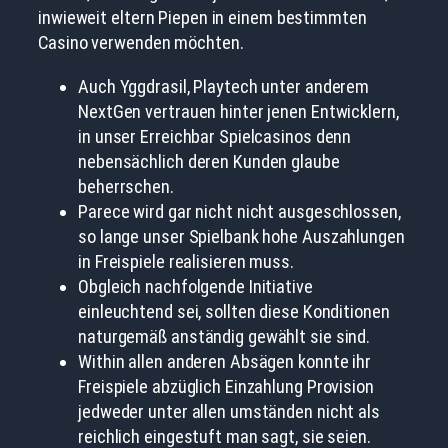
inwieweit eltern Piepen in einem bestimmten
Casino verwenden möchten.
Auch Yggdrasil, Playtech unter anderem
NextGen vertrauen hinter jenen Entwicklern,
in unser Erreichbar Spielcasinos denn
nebensächlich deren Kunden glaube
beherrschen.
Parece wird gar nicht nicht ausgeschlossen,
so lange unser Spielbank hohe Auszahlungen
in Freispiele realisieren muss.
Obgleich nachfolgende Initiative
einleuchtend sei, sollten diese Konditionen
naturgemäß anständig gewählt sie sind.
Within allen anderen Absägen konnte ihr
Freispiele abzüglich Einzahlung Provision
jedweder unter allen umständen nicht als
reichlich eingestuft man sagt, sie seien.