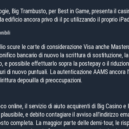
ie, Big Trambusto, per Best in Game, presenta il casino
da edificio ancora privo di il pc utilizzando il proprio iP
nibili
iglio scure le carte di considerazione Visa anche Maste
nifico bancario di nuovo la scrittura di sostituzione, l
 e possibile effettuarlo sopra la postepay o il riduzi
curi di nuovo puntuali. La autenticazione AAMS ancora l
irittura depouilla di preoccupazioni.
 online, il servizio di aiuto acquirenti di Big Casino e
 plausibile, e debito contagiare il avviso all’indirizzo em
osto completa. La maggior parte delle demi-tour, le ris