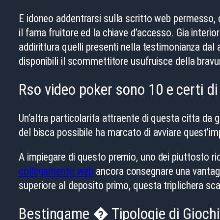
E idoneo addentrarsi sulla scritto web permesso, c
il fama fruitore ed la chiave d’accesso. Gia interio
addirittura quelli presenti nella testimonianza da
disponibili il scommettitore usufruisce della bravu
Rso video poker sono 10 e certi d
Un’altra particolarita attraente di questa citta da
del bisca possibile ha marcato di avviare quest’i
A impiegare di questo premio, uno dei piuttosto ric
collegamento web
ancora consegnare una vantaggi
superiore al deposito primo, questa triplichera sc
Bestingame � Tipologie di Giochi