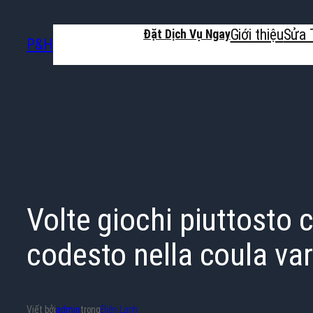
Chuyển
Giới thiệu
Sửa 
đến
Đặt Dịch Vụ Ngay
P&H
phần
nội
dung
Volte giochi piuttosto 
codesto nella coula var
Viết bởi
admin
trong
Điện Lạnh