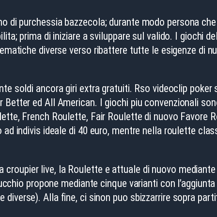
o di purchessia bazzecola; durante modo persona che il
ita; prima di iniziare a sviluppare sul valido. I giochi 
tematiche diverse verso ribattere tutte le esigenze di n
e soldi ancora giri extra gratuiti. Rso videoclip poker 
Better ed All American. I giochi piu convenzionali sono
lette, French Roulette, Fair Roulette di nuovo Favore R
 ad indivis ideale di 40 euro, mentre nella roulette cl
a croupier live, la Roulette e attuale di nuovo mediant
chio propone mediante cinque varianti con l’aggiunta di
ie diverse). Alla fine, ci sinon puo sbizzarrire sopra pa