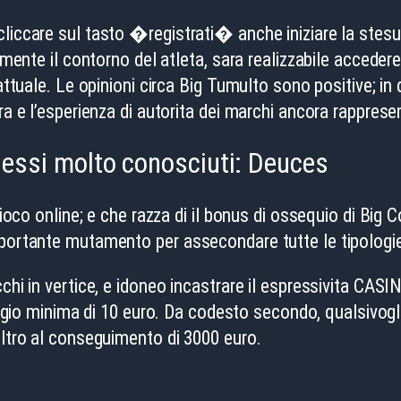
liccare sul tasto �registrati� anche iniziare la stesura
rmente il contorno del atleta, sara realizzabile accedere
l attuale. Le opinioni circa Big Tumulto sono positive;
ra e l’esperienza di autorita dei marchi ancora rappresen
i essi molto conosciuti: Deuces
 gioco online; e che razza di il bonus di ossequio di Bi
mportante mutamento per assecondare tutte le tipologie 
chi in vertice, e idoneo incastrare il espressivita CASI
o minima di 10 euro. Da codesto secondo, qualsivoglia
altro al conseguimento di 3000 euro.