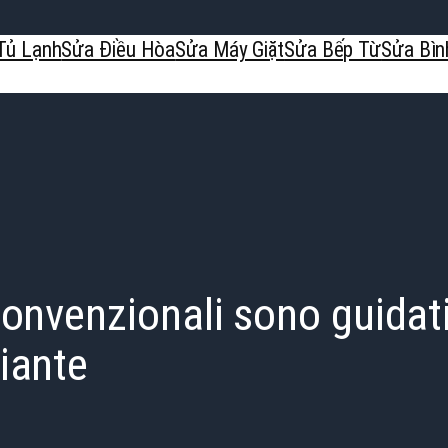
Tủ Lạnh
Sửa Điều Hòa
Sửa Máy Giặt
Sửa Bếp Từ
Sửa Bìn
convenzionali sono guidati
iante