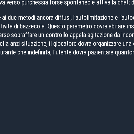
va verso purchessia forse spontaneo e attiva la chat; di
re ai due metodi ancora diffusi, l’autolimitazione e l’aut
ttivita di bazzecola. Questo parametro dovra abitare ins
erso sopraffare un controllo appela agitazione da incon
a anzi situazione, il giocatore dovra organizzare una g
durante che indefinita, l’utente dovra pazientare quan