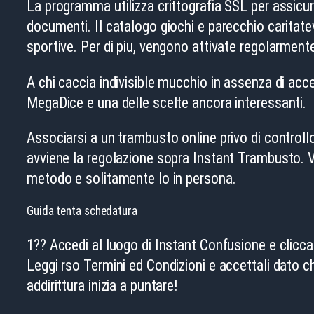
La programma utilizza crittografia SSL per assicur
documenti. Il catalogo giochi e parecchio caritate
sportive. Per di piu, vengono attivate regolarmente
A chi caccia indivisible mucchio in assenza di ac
MegaDice e una delle scelte ancora interessanti.
Associarsi a un trambusto online privo di controllo
avviene la regolazione sopra Instant Trambusto. 
metodo e solitamente lo in persona.
Guida tenta schedatura
1?? Accedi al luogo di Instant Confusione e clicca
Leggi rso Termini ed Condizioni e accettali dato c
addirittura inizia a puntare!