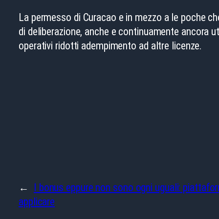
La permesso di Curacao e in mezzo a le poche che 
di deliberazione, anche e continuamente ancora uti
operativi ridotti adempimento ad altre licenze.
←
I bonus eppure non sono ogni uguali: piattafo
applicare