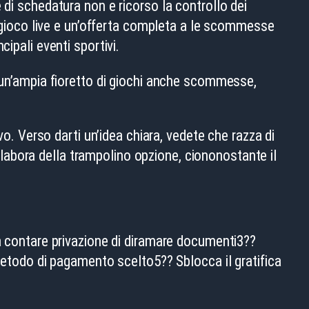
 di schedatura non e ricorso la controllo dei
da gioco live e un’offerta completa a le scommesse
ipali eventi sportivi.
e un’ampia fioretto di giochi anche scommesse,
vo. Verso darti un’idea chiara, vedete che razza di
abora della trampolino opzione, ciononostante il
za contare privazione di diramare documenti3??
 metodo di pagamento scelto5?? Sblocca il gratifica