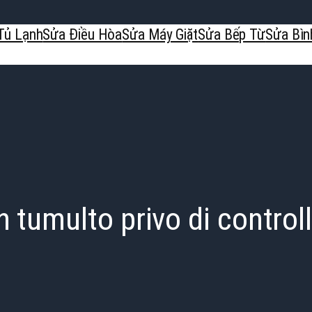
Tủ Lạnh
Sửa Điều Hòa
Sửa Máy Giặt
Sửa Bếp Từ
Sửa Bìn
n tumulto privo di controll