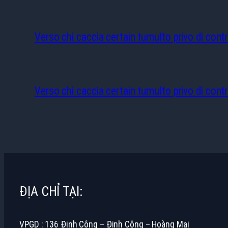
Verso chi caccia certain tumulto privo di contro
Verso chi caccia certain tumulto privo di contro
ĐỊA CHỈ TẠI:
VPGD : 136 Định Công – Định Công – Hoàng Mai