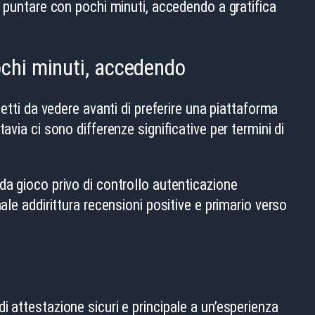
o puntare con pochi minuti, accedendo a gratifica
ochi minuti, accedendo
etti da vedere avanti di preferire una piattaforma
via ci sono differenze significative per termini di
da gioco privo di controllo autenticazione
le addirittura recensioni positive e primario verso
 attestazione sicuri e principale a un’esperienza