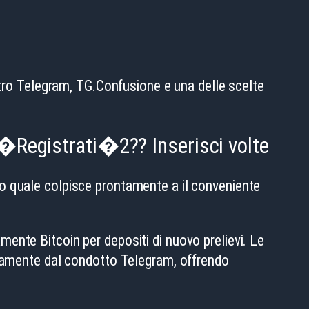
ntro Telegram, TG.Confusione e una delle scelte
a �Registrati�2?? Inserisci volte
o quale colpisce prontamente a il conveniente
mente Bitcoin per depositi di nuovo prelievi. Le
amente dal condotto Telegram, offrendo