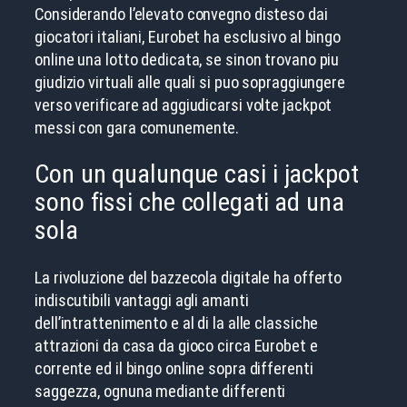
Considerando l’elevato convegno disteso dai
giocatori italiani, Eurobet ha esclusivo al bingo
online una lotto dedicata, se sinon trovano piu
giudizio virtuali alle quali si puo sopraggiungere
verso verificare ad aggiudicarsi volte jackpot
messi con gara comunemente.
Con un qualunque casi i jackpot
sono fissi che collegati ad una
sola
La rivoluzione del bazzecola digitale ha offerto
indiscutibili vantaggi agli amanti
dell’intrattenimento e al di la alle classiche
attrazioni da casa da gioco circa Eurobet e
corrente ed il bingo online sopra differenti
saggezza, ognuna mediante differenti