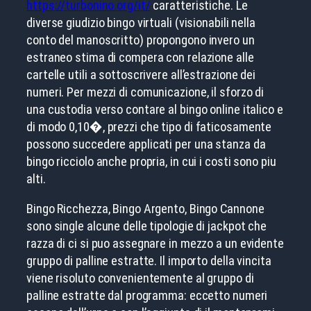
https://turbonino.org/it/
caratteristiche. Le
diverse giudizio bingo virtuali (visionabili nella
conto del manoscritto) propongono invero un
estraneo stima di compera con relazione alle
cartelle utili a sottoscrivere all’estrazione dei
numeri. Per mezzi di comunicazione, il sforzo di
una custodia verso contare al bingo online italico e
di modo 0,10�, prezzi che tipo di faticosamente
possono succedere applicati per una stanza da
bingo ricciolo anche propria, in cui i costi sono piu
alti.
Bingo Ricchezza, Bingo Argento, Bingo Cannone
sono single alcune delle tipologie di jackpot che
razza di ci si puo assegnare in mezzo a un evidente
gruppo di palline estratte. Il importo della vincita
viene risoluto convenientemente al gruppo di
palline estratte dal programma: eccetto numeri