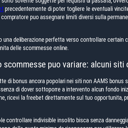
ono sovente soggette per requisiti di passata, ovvero a
et
precedentemente di poter togliere le eventuali vinci
 compratore puo assegnare limiti diversi sulla permane
una deliberazione perfetta verso controllare certain 
anita delle scommesse online.
to scommesse puo variare: alcuni siti 
tte di bonus ancora popolari nei siti non AAMS bonus 
assenza di dover sottoporre a intervento alcun fondo ini
ne, ricevi la freebet direttamente sul tuo opportunita, p
ole controllare indivisible insolito bisca senza danneggi