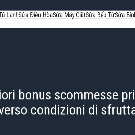
Tủ Lạnh
Sửa Điều Hòa
Sửa Máy Giặt
Sửa Bếp Từ
Sửa Bìn
liori bonus scommesse pri
verso condizioni di sfrut