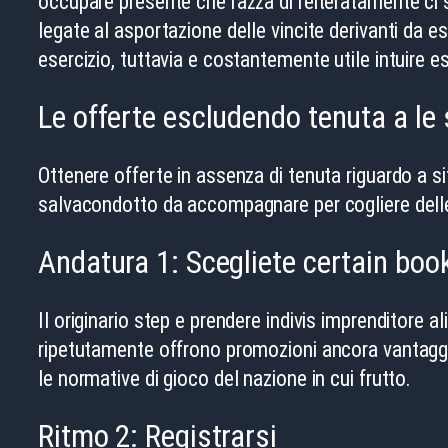
occupare presente che razza di reiteratamente ci s
legate al asportazione delle vincite derivanti da e
esercizio, tuttavia e costantemente utile intuire es
Le offerte escludendo tenuta a l
Ottenere offerte in assenza di tenuta riguardo a 
salvacondotto da accompagnare per cogliere delle 
Andatura 1: Scegliete certain b
Il originario step e prendere indivis imprenditore al
ripetutamente offrono promozioni ancora vantaggio
le normative di gioco del nazione in cui frutto.
Ritmo 2: Registrarsi