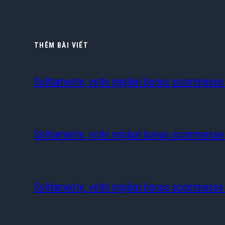
THÊM BÀI VIẾT
Solitamente, volte migliori bonus scommesse p
Solitamente, volte migliori bonus scommesse p
Solitamente, volte migliori bonus scommesse p