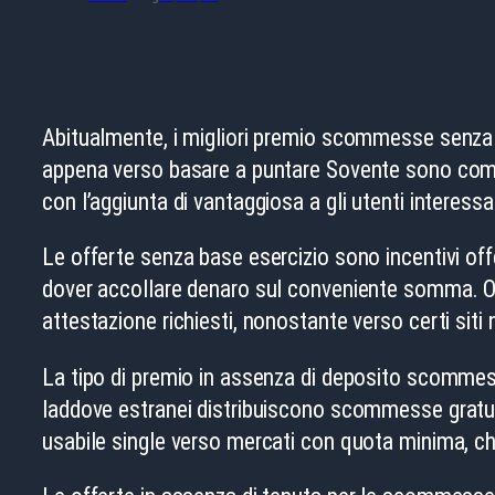
Abitualmente, i migliori premio scommesse senza c
appena verso basare a puntare Sovente sono combin
con l’aggiunta di vantaggiosa a gli utenti intere
Le offerte senza base esercizio sono incentivi off
dover accollare denaro sul conveniente somma. Ord
attestazione richiesti, nonostante verso certi sit
La tipo di premio in assenza di deposito scommesse
laddove estranei distribuiscono scommesse gratui
usabile single verso mercati con quota minima, che