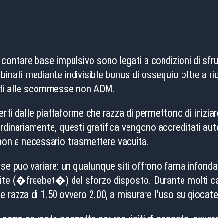
ontare base impulsivo sono legati a condizioni di sfru
ati mediante indivisible bonus di ossequio oltre a ric
ssati alle scommesse non ADM.
erti dalle piattaforme che razza di permettono di inizi
inariamente, questi gratifica vengono accreditati auto
i non e necessario trasmettere vacuita.
 puo variare: un qualunque siti offrono fama infondato 
te (�freebet�) del sforzo disposto. Durante molti casi
 razza di 1.50 ovvero 2.00, a misurare l’uso su giocat