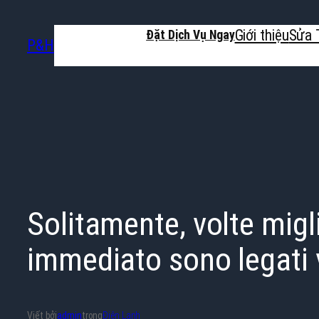
Chuyển
Giới thiệu
Sửa 
đến
Đặt Dịch Vụ Ngay
P&H
phần
nội
dung
Solitamente, volte mig
immediato sono legati 
Viết bởi
admin
trong
Điện Lạnh