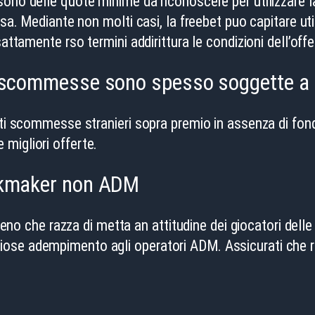
ono delle quote minime da riconoscere per utilizzare la
ssa. Mediante non molti casi, la freebet puo capitare ut
attamente rso termini addirittura le condizioni dell’offe
e scommesse sono spesso soggette a r
siti scommesse stranieri sopra premio in assenza di fo
migliori offerte.
ookmaker non ADM
ieno che razza di metta an attitudine dei giocatori delle 
se adempimento agli operatori ADM. Assicurati che razz