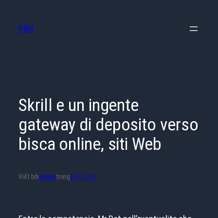
Chuyển
đến
P&H
phần
nội
dung
Skrill e un ingente
gateway di deposito verso
bisca online, siti Web
Viết bởi
admin
trong
Điện Lạnh