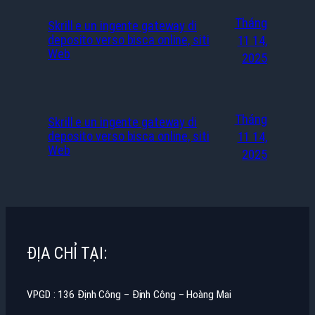
Tháng
Skrill e un ingente gateway di
deposito verso bisca online, siti
11 14,
Web
2025
Tháng
Skrill e un ingente gateway di
deposito verso bisca online, siti
11 14,
Web
2025
ĐỊA CHỈ TẠI:
VPGD : 136 Định Công – Định Công – Hoàng Mai