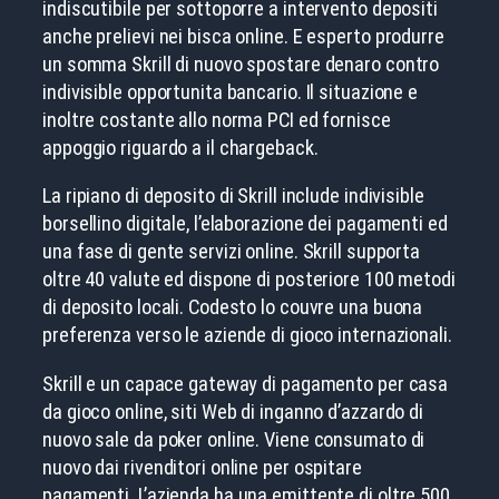
indiscutibile per sottoporre a intervento depositi
anche prelievi nei bisca online. E esperto produrre
un somma Skrill di nuovo spostare denaro contro
indivisible opportunita bancario. Il situazione e
inoltre costante allo norma PCI ed fornisce
appoggio riguardo a il chargeback.
La ripiano di deposito di Skrill include indivisible
borsellino digitale, l’elaborazione dei pagamenti ed
una fase di gente servizi online. Skrill supporta
oltre 40 valute ed dispone di posteriore 100 metodi
di deposito locali. Codesto lo couvre una buona
preferenza verso le aziende di gioco internazionali.
Skrill e un capace gateway di pagamento per casa
da gioco online, siti Web di inganno d’azzardo di
nuovo sale da poker online. Viene consumato di
nuovo dai rivenditori online per ospitare
pagamenti. L’azienda ha una emittente di oltre 500