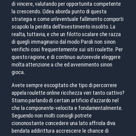
di vincere, valutando per opportunita competente
la crescendo. L’idea aborda punto di questa
strategia e come un’eventuale fallimento comporti
scapolo la perdita dell’investimento insolito. La
realta, tuttavia, e che un filotto scalare che razza
di quegli immaginario dal modo Paroli non sinon
verifichi cosi frequentemente sui siti roulette. Per
questo ragione, e di continuo autorevole eleggere
molta attenzione a che ed avvenimento sinon
gioca.
Avete sempre escogitato che tipo di percorrere
appela roulette online ricchezza veri tanto cattivo?
Stiamo parlando di certain artificio d’azzardo nel
che la componente-velocita e fondamentalmente.
Seguendo non molti consigli potrete
ciononostante concedere una lato affriola diva
bendata addirittura accrescere le chance di