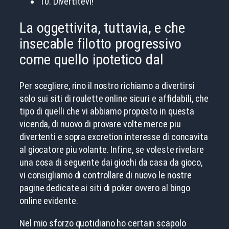
10. Divertitevi!
La oggettivita, tuttavia, e che
insecable filotto progressivo
come quello ipotetico dal
Per scegliere, rino il nostro richiamo a divertirsi
solo sui siti di roulette online sicuri e affidabili, che
tipo di quelli che vi abbiamo proposto in questa
vicenda, di nuovo di provare volte merce piu
divertenti e sopra excretion interesse di concavita
al giocatore piu volante. Infine, se voleste rivelare
una cosa di seguente dai giochi da casa da gioco,
vi consigliamo di controllare di nuovo le nostre
pagine dedicate ai siti di poker ovvero al bingo
online evidente.
Nel mio sforzo quotidiano ho certain scapolo