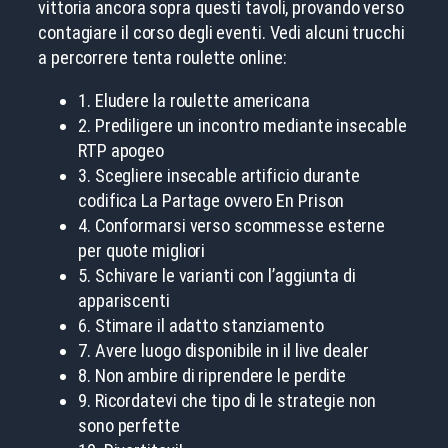
vittoria ancora sopra questi tavoli, provando verso
contagiare il corso degli eventi. Vedi alcuni trucchi
a percorrere tenta roulette online:
1. Eludere la roulette americana
2. Prediligere un incontro mediante insecable
RTP apogeo
3. Scegliere insecable artificio durante
codifica La Partage ovvero En Prison
4. Conformarsi verso scommesse esterne
per quote migliori
5. Schivare le varianti con l’aggiunta di
appariscenti
6. Stimare il adatto stanziamento
7. Avere luogo disponibile in il live dealer
8. Non ambire di riprendere le perdite
9. Ricordatevi che tipo di le strategie non
sono perfette