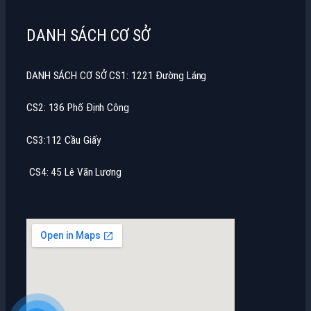
DANH SÁCH CƠ SỞ
DANH SÁCH CƠ SỞ CS1: 1221 Đường Láng
CS2: 136 Phố Định Công
CS3:112 Cầu Giấy
CS4: 45 Lê Văn Lương