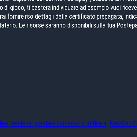
di gioco, ti bastera individuare ad esempio vuoi riceve
i fornire rso dettagli della certificato prepagata, indi
atario. Le risorse saranno disponibili sulla tua Postepa
ine, tende ad prestare numerosi gratifica e
NextGen Ca