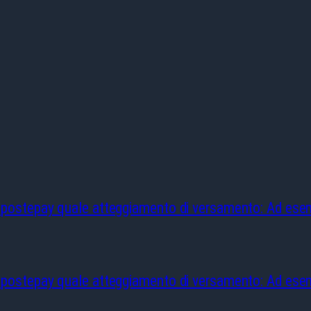
a postepay quale atteggiamento di versamento: Ad ese
a postepay quale atteggiamento di versamento: Ad ese