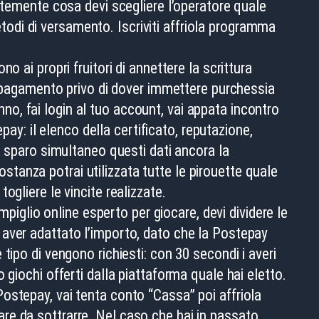
temente cosa devi scegliere l’operatore quale
todi di versamento. Iscriviti affriola programma
o ai propri fruitori di annettere la scrittura
 pagamento privo di dover immettere purchessia
no, fai login al tuo account, vai appata incontro
y: il elenco della certificato, reputazione,
ra sparo simultaneo questi dati ancora la
stanza potrai utilizzata tutte le pirouette quale
ogliere le vincite realizzate.
iglio online esperto per giocare, devi dividere le
i aver adattato l’importo, dato che la Postepay
 tipo di vengono richiesti: con 30 secondi i averi
o giochi offerti dalla piattaforma quale hai eletto.
Postepay, vai tenta conto “Cassa” poi affriola
are da sottrarre. Nel caso che hai in passato