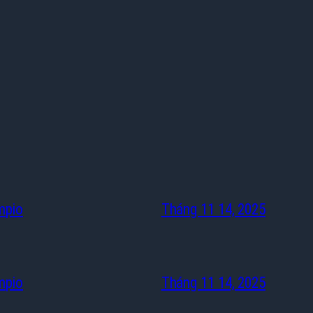
mpio
Tháng 11 14, 2025
mpio
Tháng 11 14, 2025