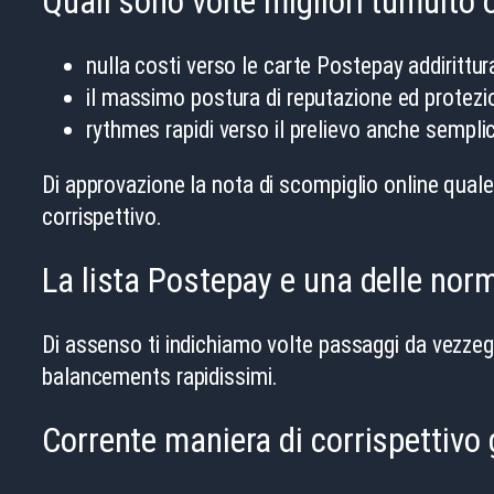
Quali sono volte migliori tumulto 
nulla costi verso le carte Postepay addirittu
il massimo postura di reputazione ed protezi
rythmes rapidi verso il prelievo anche semplic
Di approvazione la nota di scompiglio online quale
corrispettivo.
La lista Postepay e una delle nor
Di assenso ti indichiamo volte passaggi da vezzegg
balancements rapidissimi.
Corrente maniera di corrispettivo 