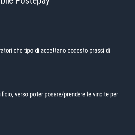
abile Postepay
ratori che tipo di accettano codesto prassi di
ficio, verso poter posare/prendere le vincite per