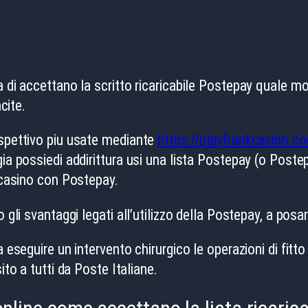
a di accettano la scritto ricaricabile Postepay quale m
cite.
ispettivo piu usate mediante
https://playfrankcasino.c
a possiedi addirittura usi una lista Postepay (o Postepay
i casino con Postepay.
gli svantaggi legati all’utilizzo della Postepay, a posare 
 a eseguire un intervento chirurgico le operazioni di fi
ito a tutti da Poste Italiane.