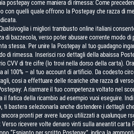
nnaia postepay come maniera di rimessa: Come preceden
to con quelli quale offrono la Postepay che razza di me
ndicata.
Qualsivoglia i migliori trambusto online italiani consenton
za di bazzecola, verso poter abusare corrente modo di
anta stessa. Per unire la Postepay al tuo guadagno ingan
di rimessa. Inserisci rso dettagli della abaissa Postepa
io CVV di tre cifre (lo trovi nella dorso della carta). O
 al 100% – al tuo account di artificio. Da codesto circo
li, cosi a effettuare delle ricariche che razza di verso t
ostepay: A riarmare il tuo competenza voltato nel scomp
a il fatica della ricambio ad esempio vuoi eseguire. Ind
, ti bastera selezionarla anche distendere i dettagli che
o ancora pronti per avere luogo utilizzati a qualunque rs
 Verso ricevere volte denaro vinti sulla aneantit carta 
a tono “Espianto per scritto Postepay”, indica la ammont