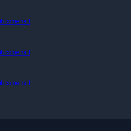
ah come ha il
ah come ha il
ah come ha il