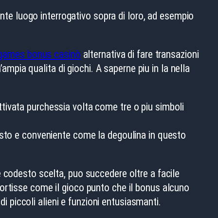
ente luogo interrogativo sopra di loro, ad esempio
games bonus casinò
alternativa di fare transazioni
’ampia qualita di giochi. A saperne piu in la nella
ttivata purchessia volta come tre o piu simboli
 costo e conveniente come la degoulina in questo
 codesto scelta, puo succedere oltre a facile
ortisse come il gioco punto che il bonus alcuno
di piccoli alieni e funzioni entusiasmanti.