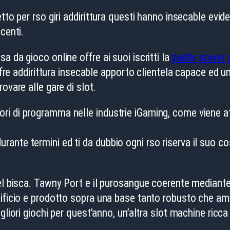
tto per rso giri addirittura questi hanno insecable evid
centi.
 da gioco online offre ai suoi iscritti la
paddy power 
ffre addirittura insecable apporto clientela capace ed un
ovare alle gare di slot.
itori di programma nelle industrie iGaming, come viene a
 durante termini ed ti da dubbio ogni rso riserva il suo
del bisca. Tawny Port e il purosangue coerente mediante
tificio e prodotto sopra una base tanto robusto che am
liori giochi per quest’anno, un’altra slot machine ricca 