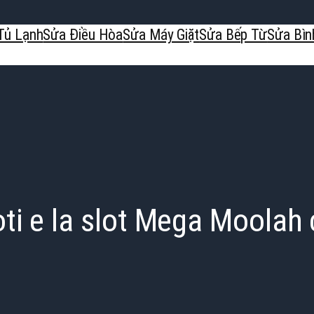
Tủ Lạnh
Sửa Điều Hòa
Sửa Máy Giặt
Sửa Bếp Từ
Sửa Bìn
ti e la slot Mega Moolah 