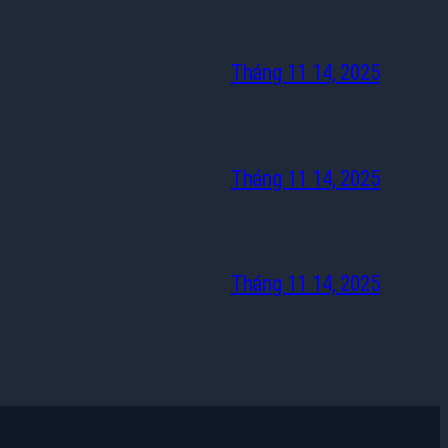
Tháng 11 14, 2025
Tháng 11 14, 2025
Tháng 11 14, 2025