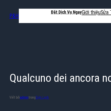
Chuyển
Giới thiệu
Sửa 
đến
Đặt Dịch Vụ Ngay
P&H
phần
nội
dung
Qualcuno dei ancora no
Viết bởi
admin
trong
Điện Lạnh