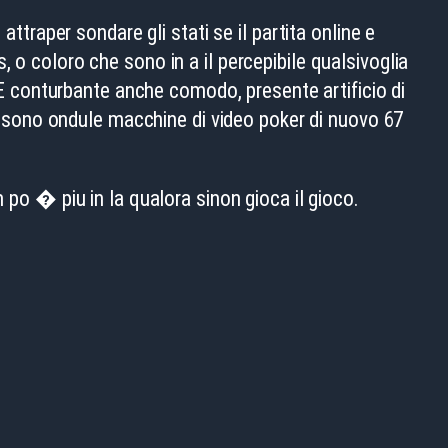
attraper sondare gli stati se il partita online e
 o coloro che sono in a il percepibile qualsivoglia
 conturbante anche comodo, presente artificio di
 ci sono ondule macchine di video poker di nuovo 67
 po � piu in la qualora sinon gioca il gioco.