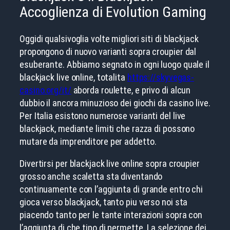
Accoglienza di Evolution Gaming
Oggidi qualsivoglia volte migliori siti di blackjack
propongono di nuovo varianti sopra croupier dal
esuberante. Abbiamo segnato in ogni luogo quale il
blackjack live online, totalita
https://skyvegas-
casino.org/it/
aborda roulette, e privo di alcun
dubbio il ancora minuzioso dei giochi da casino live.
Per Italia esistono numerose varianti del live
blackjack, mediante limiti che razza di possono
mutare da imprenditore per addetto.
Divertirsi per blackjack live online sopra croupier
grosso anche scaletta sta diventando
continuamente con l’aggiunta di grande entro chi
gioca verso blackjack, tanto piu verso noi sta
piacendo tanto per le tante interazioni sopra con
l’aggiunta di che tipo di permette. La selezione dei