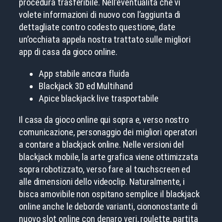
procedura trasferibile. Nell’eventualita che vi
volete informazioni di nuovo con l’aggiunta di
dettagliate contro codesto questione, date
un’occhiata appela nostra trattato sulle migliori
app di casa da gioco online.
App stabile ancora fluida
Blackjack 3D ed Multihand
Apice blackjack live trasportabile
Il casa da gioco online qui sopra e, verso nostro
comunicazione, personaggio dei migliori operatori
a contare a blackjack online. Nelle versioni del
blackjack mobile, la arte grafica viene ottimizzata
sopra robotizzato, verso fare al touchscreen ed
alle dimensioni dello videoclip. Naturalmente, i
bisca amovibile non ospitano semplice il blackjack
online anche le deborde varianti, ciononostante di
nuovo slot online con denaro veri, roulette, partita