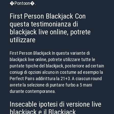
�Pontoon�.
First Person Blackjack Con
questa testimonianza di
blackjack live online, potrete
utilizzare
First Person Blackjack In questa variante di
blackjack live online, potrete utilizzare tutte le
puntate tipiche del blackjack, posteriore ad certain
coniugi di opzioni alcuno in costume ad esempio la
Perfect Pairs addirittura la 21+3. A ciascun round
avrete la selezione di puntare furbo a 5 mani
durante contemporanea.
Insecable ipotesi di versione live
blackjack e il Blackjack