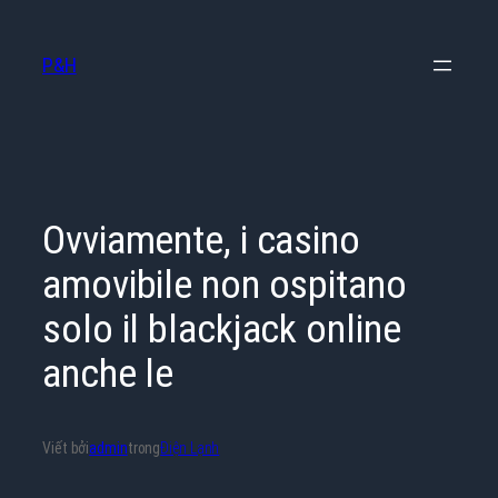
Chuyển
đến
P&H
phần
nội
dung
Ovviamente, i casino
amovibile non ospitano
solo il blackjack online
anche le
Viết bởi
admin
trong
Điện Lạnh