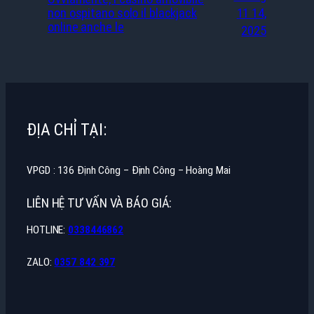
non ospitano solo il blackjack
11 14,
online anche le
2025
ĐỊA CHỈ TẠI:
VPGD : 136 Định Công – Định Công – Hoàng Mai
LIÊN HỆ TƯ VẤN VÀ BÁO GIÁ:
HOTLINE:
0338446862
ZALO:
0357 842 397