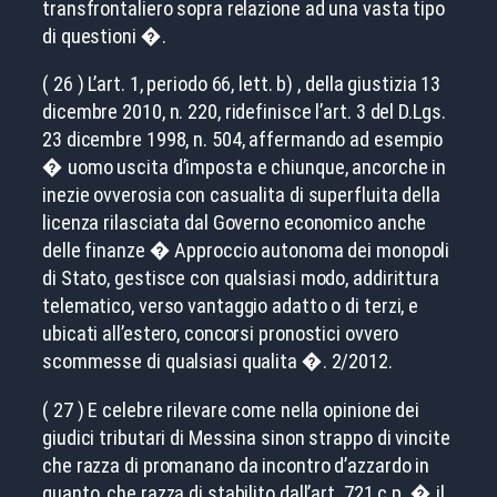
transfrontaliero sopra relazione ad una vasta tipo
di questioni �.
( 26 ) L’art. 1, periodo 66, lett. b) , della giustizia 13
dicembre 2010, n. 220, ridefinisce l’art. 3 del D.Lgs.
23 dicembre 1998, n. 504, affermando ad esempio
� uomo uscita d’imposta e chiunque, ancorche in
inezie ovverosia con casualita di superfluita della
licenza rilasciata dal Governo economico anche
delle finanze � Approccio autonoma dei monopoli
di Stato, gestisce con qualsiasi modo, addirittura
telematico, verso vantaggio adatto o di terzi, e
ubicati all’estero, concorsi pronostici ovvero
scommesse di qualsiasi qualita �. 2/2012.
( 27 ) E celebre rilevare come nella opinione dei
giudici tributari di Messina sinon strappo di vincite
che razza di promanano da incontro d’azzardo in
quanto, che razza di stabilito dall’art. 721 c.p. � il