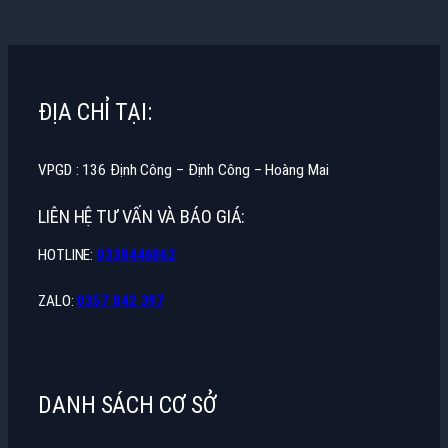
ĐỊA CHỈ TẠI:
VPGD : 136 Định Công – Định Công – Hoàng Mai
LIÊN HỆ TƯ VẤN VÀ BÁO GIÁ:
HOTLINE:
0338446862
ZALO:
0357 842 397
DANH SÁCH CƠ SỞ