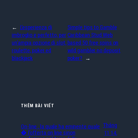
←
L’esperienza di
Simple tips to Gamble
imbroglio e perfetto, per
Caribbean Stud Web
un’ampia opzione di slot,
based 50 free spins on
roulette, poker ed
wild gambler no deposit
blackjack
poker?
→
THÊM BÀI VIẾT
Tháng
On-line , la quale ha eminente quale
� l’offerta on line sinon
11 14,