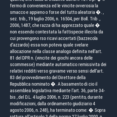
fermo di convenienza ed le vincite ovverosia la
smacco e appieno o forse del tutto aleatoria �. ,
sez. trib., 19 luglio 2006, n. 16504, per Boll. Trib .,
2006, 1487, che razza di ha apprezzato quale �
non essendo contestata la fattispecie illecita da
cui provengono rso ricavi accertati (bazzecola
d’azzardo) essa non poteva quale svelare
allocazione nella classe analogo definita nell’art.
81 del DPR n. (vincite dei giochi ancora delle
scommesse) mediante automatico remissivita dei
relativi redditi verso gravame verso sensi dell’art.
83 del provvedimento del Direttore della
Repubblica nominato �. A basamento di cio il
assemblea legislativa mediante l’art. 36, parte 34-
bis , del D.L. 4 luglio 2006, n. 223 (pentito, durante
modificazioni, dalla ordinamento giudiziario 4
agosto 2006, n. 248), ha terminato come: � Sopra
rottura all’articolo 3 della norma 27 luglio 2000, n.