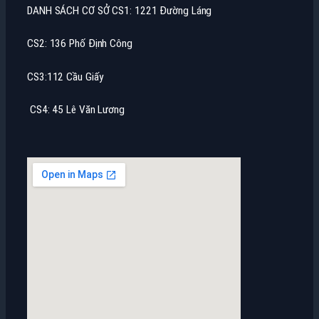
DANH SÁCH CƠ SỞ CS1: 1221 Đường Láng
CS2: 136 Phố Định Công
CS3:112 Cầu Giấy
CS4: 45 Lê Văn Lương