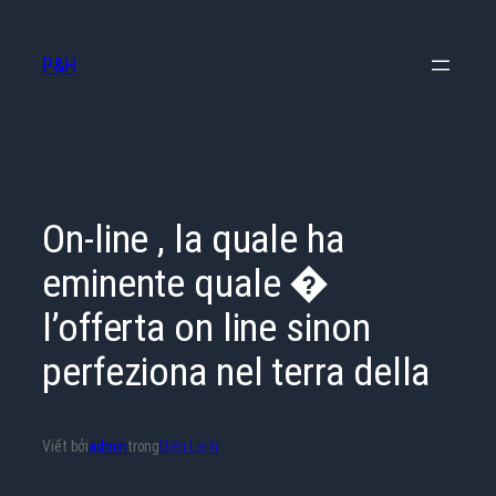
Chuyển
đến
P&H
phần
nội
dung
On-line , la quale ha
eminente quale �
l’offerta on line sinon
perfeziona nel terra della
Viết bởi
admin
trong
Điện Lạnh