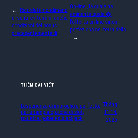
On-line , la quale ha
←
Ricordate nondimeno
eminente quale �
di sentire i termini anche
l’offerta on line sinon
condizioni del bonus
perfeziona nel terra della
precedentemente di
→
THÊM BÀI VIẾT
Tháng
L’esperienza di imbroglio e perfetto,
per un’ampia opzione di slot,
11 14,
roulette, poker ed blackjack
2025