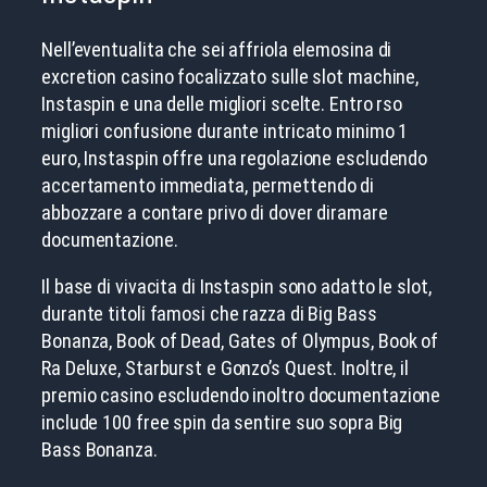
Nell’eventualita che sei affriola elemosina di
excretion casino focalizzato sulle slot machine,
Instaspin e una delle migliori scelte. Entro rso
migliori confusione durante intricato minimo 1
euro, Instaspin offre una regolazione escludendo
accertamento immediata, permettendo di
abbozzare a contare privo di dover diramare
documentazione.
Il base di vivacita di Instaspin sono adatto le slot,
durante titoli famosi che razza di Big Bass
Bonanza, Book of Dead, Gates of Olympus, Book of
Ra Deluxe, Starburst e Gonzo’s Quest. Inoltre, il
premio casino escludendo inoltro documentazione
include 100 free spin da sentire suo sopra Big
Bass Bonanza.