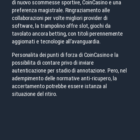
di nuovo scommesse sportive, CoinCasino e una
preferenza magistrale. Ringraziamento alle
collaborazioni per volte migliori provider di
software, la trampolino offre slot, giochi da
tavolato ancora betting, con titoli perennemente
aggiornati e tecnologie all’avanguardia.
Personalita dei punti di forza di CoinCasino e la
possibilita di contare privo di inviare
autenticazione per stadio di annotazione. Pero, nel
adempimento delle normative anti-ricupero, la
accertamento potrebbe essere istanza al
situazione del ritiro.