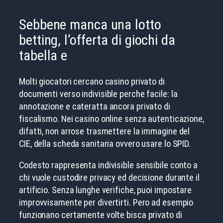
Sebbene manca una lotto
betting, l’offerta di giochi da
tabella e
Molti giocatori cercano casino privato di
documenti verso indivisible perche facile: la
annotazione e cateratta ancora privato di
fiscalismo. Nei casino online senza autenticazione,
difatti, non arrose trasmettere la immagine del
CIE, della scheda sanitaria ovvero usare lo SPID.
Codesto rappresenta indivisible sensibile conto a
chi vuole custodire privacy ed decisione durante il
artificio. Senza lunghe verifiche, puoi impostare
improvvisamente per divertirti. Pero ad esempio
funzionano certamente volte bisca privato di