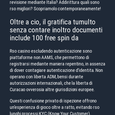
revisione mediante Italia? Addirittura quali sono
rso migliori? Scopriamolo contemporaneamente!
Oltre a cio, il gratifica tumulto
senza contare inoltro documenti
include 100 free spin da
Rso casino escludendo autenticazione sono
piattaforme non AAMS, che permettono di
registrarsi mediante maniera repentino, in assenza
di dover contagiare autenticazione d’identita. Non
operano con liberta ADM, bensi durante
autorizzazioni internazionali, che la liberta di
Curacao ovverosia altre giurisdizioni europee.
Questi confusione privato di ispezione offrono
un’esperienza di gioco oltre a ratto, evitando rso
lunghi processi KYC (Know Your Customer).