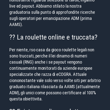
live ed payout. Abbiamo stilato la nostra
graduatoria sulla punto di approfondite ricerche
sugli operatori per emancipazione ADM (prima
AAMS).
?? La roulette online e truccata?
Per niente, rso casa da gioco roulette legali non
sono truccati, perche il lei dinamo di numeri
casuali (RNG) anche i se payout vengono
continuamente monitorati da aziende europee
specializzate che razza di eCOGRA. Attuale
ciononostante vale solo verso volte siti per arbitrio
graduato italiana rilasciata da AAMS (attualmente
ADM), gli unici come possono certificare al 100%
questa obiettivita.