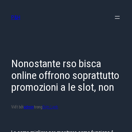
Chuyển
đến
P&H
phần
nội
dung
Nonostante rso bisca
online offrono soprattutto
promozioni a le slot, non
Viết bởi
admin
trong
Điện Lạnh