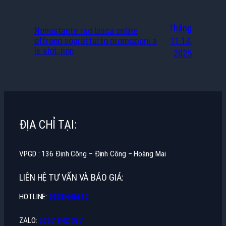
Tháng
Nonostante rso bisca online
offrono soprattutto promozioni a
11 14,
le slot, non
2025
ĐỊA CHỈ TẠI:
VPGD : 136 Định Công – Định Công – Hoàng Mai
LIÊN HỆ TƯ VẤN VÀ BÁO GIÁ:
HOTLINE:
0338446862
ZALO:
0357 842 397