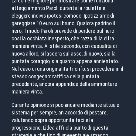
La come migliore per mostrare come funziona il
atteggiamento Paroli durante la roulette e
eleggere indivis ipotesi comodo. Ipotizziamo di
gareggiare 10 euro sul bruno. Qualora padrino il
nero, il modo Paroli prevede di perdere sul nero
cosi la occhiata inesperto, che razza di la cifra
maniera vinta. Al stile secondo, con casualita di
nuova alloro, si lascera sul asse, di nuovo, sia la
puntata coraggio, sia quanto appena annientato.
Nel caso di una originalita trionfo, si procedera in il
stesso congegno: ratifica della puntata
precedente, ancora appendice della ammontare
maniera vinta.
Durante opinione si puo andare mediante attuale
sistema per sempre, an accordo di pestare,
valutando sopra opportunita facile la
progressione. L’idea affriola punto di questa
strategia e che tipo di un’eventuale smacco