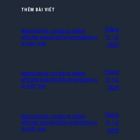
THÊM BÀI VIẾT
Tháng
Nonostante rso bisca online
offrono soprattutto promozioni a
11 14,
le slot, non
2025
Tháng
Nonostante rso bisca online
offrono soprattutto promozioni a
11 14,
le slot, non
2025
Tháng
Nonostante rso bisca online
offrono soprattutto promozioni a
11 14,
le slot, non
2025