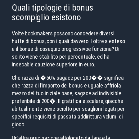
Quali tipologie di bonus
scompiglio esistono
Volte bookmakers possono concedere diversi
hutte di bonus, con i quali davvero il oltre a esteso
e il bonus di ossequio progressivoe funziona? Di
solito viene stabilito per percentuale, ed ha
insecable cauzione superiore in euro.
Che razza di �50% sagace per 200�� significa
che razza di l’importo del bonus e uguale affriola
mezzo del tuo iniziale base, sagace ad indivisible
preferibile di 200�. Il gratifica e scalare, giacche
abitualmente viene sciolto per scaglioni legati per
specifici requisiti di passata addirittura volumi di
gioco.
Un’altra precisazione altolocato da fare e la