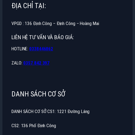
ĐỊA CHỈ TẠI:
VPGD : 136 Định Công – Định Công – Hoàng Mai
LIÊN HỆ TƯ VẤN VÀ BÁO GIÁ:
HOTLINE:
0338446862
ZALO:
0357 842 397
DANH SÁCH CƠ SỞ
DANH SÁCH CƠ SỞ CS1: 1221 Đường Láng
CS2: 136 Phố Định Công