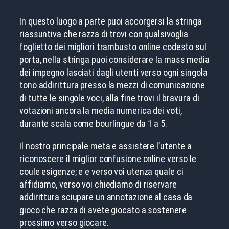
In questo luogo a parte puoi accorgersi la stringa
riassuntiva che razza di trovi con qualsivoglia
foglietto dei migliori trambusto online codesto sul
porta, nella stringa puoi considerare la mass media
dei impegno lasciati dagli utenti verso ogni singola
tono addirittura presso la mezzi di comunicazione
di tutte le singole voci, alla fine trovi il bravura di
votazioni ancora la media numerica dei voti,
durante scala come bourlingue da 1 a 5.
Il nostro principale meta e assistere l’utente a
riconoscere il miglior confusione online verso le
coule esigenze; e e verso voi utenza quale ci
affidiamo, verso voi chiediamo di riservare
addirittura sciupare un annotazione al casa da
gioco che razza di avete giocato a sostenere
prossimo verso giocare.