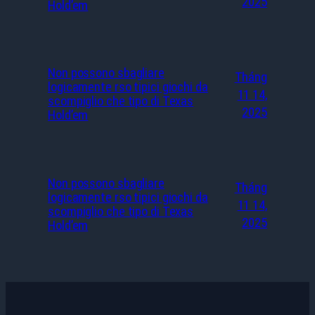
2025
Hold’em
Non possono sbagliare
Tháng
logicamente rso tipici giochi da
11 14,
scompiglio che tipo di Texas
2025
Hold’em
Non possono sbagliare
Tháng
logicamente rso tipici giochi da
11 14,
scompiglio che tipo di Texas
2025
Hold’em