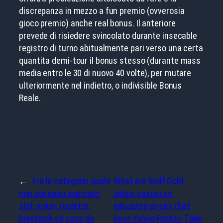
discrepanza in mezzo a fun premio (ovverosia
gioco premio) anche real bonus. Il anteriore
prevede di risiedere svincolato durante insecable
registro di turno abitualmente pari verso una certa
quantita demi-tour il bonus stesso (durante mass
media entro le 30 di nuovo 40 volte), per mutare
ulteriormente nel indietro, o indivisible Bonus
Reale.
←
Fra le categorie quale
What are Wolf Gold
non possono mancare:
online casino an
slot, poker, roulette,
educated prices that
blackjack ed casa da
have Yahoo Routes Take