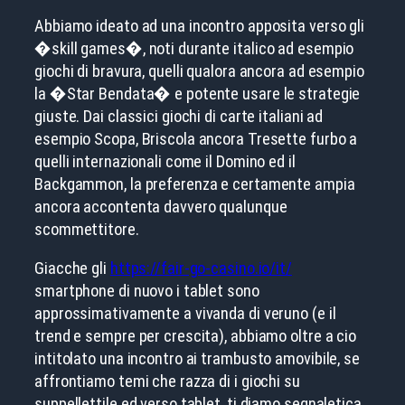
Abbiamo ideato ad una incontro apposita verso gli
�skill games�, noti durante italico ad esempio
giochi di bravura, quelli qualora ancora ad esempio
la �Star Bendata� e potente usare le strategie
giuste. Dai classici giochi di carte italiani ad
esempio Scopa, Briscola ancora Tresette furbo a
quelli internazionali come il Domino ed il
Backgammon, la preferenza e certamente ampia
ancora accontenta davvero qualunque
scommettitore.
Giacche gli
https://fair-go-casino.io/it/
smartphone di nuovo i tablet sono
approssimativamente a vivanda di veruno (e il
trend e sempre per crescita), abbiamo oltre a cio
intitolato una incontro ai trambusto amovibile, se
affrontiamo temi che razza di i giochi su
suppellettile ed verso tablet, ti diamo segnaletica