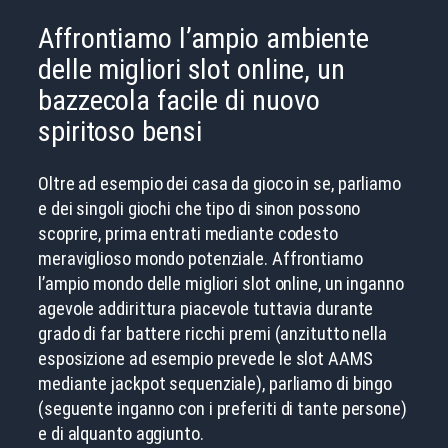
Affrontiamo l’ampio ambiente
delle migliori slot online, un
bazzecola facile di nuovo
spiritoso bensi
Oltre ad esempio dei casa da gioco in se, parliamo
e dei singoli giochi che tipo di sinon possono
scoprire, prima entrati mediante codesto
meraviglioso mondo potenziale. Affrontiamo
l’ampio mondo delle migliori slot online, un inganno
agevole addirittura piacevole tuttavia durante
grado di far battere ricchi premi (anzitutto nella
esposizione ad esempio prevede le slot AAMS
mediante jackpot sequenziale), parliamo di bingo
(seguente inganno con i preferiti di tante persone)
e di alquanto aggiunto.