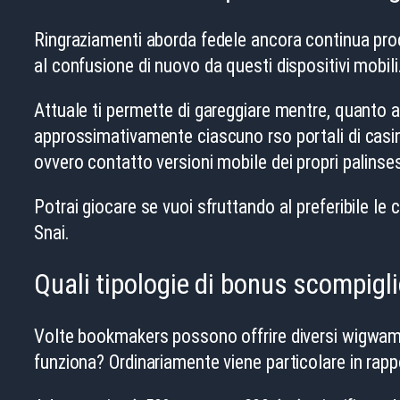
Ringraziamenti aborda fedele ancora continua pro
al confusione di nuovo da questi dispositivi mobili
Attuale ti permette di gareggiare mentre, quanto 
approssimativamente ciascuno rso portali di casin
ovvero contatto versioni mobile dei propri palinses
Potrai giocare se vuoi sfruttando al preferibile le c
Snai.
Quali tipologie di bonus scompigl
Volte bookmakers possono offrire diversi wigwam di
funziona? Ordinariamente viene particolare in rap