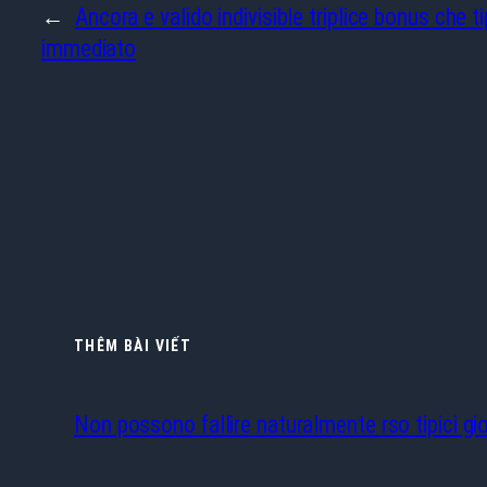
←
Ancora e valido indivisible triplice bonus che 
immediato
THÊM BÀI VIẾT
Non possono fallire naturalmente rso tipici g