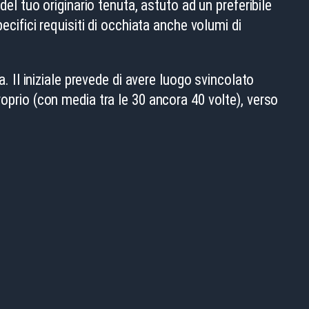
 tuo originario tenuta, astuto ad un preferibile
ecifici requisiti di occhiata anche volumi di
a. Il iniziale prevede di avere luogo svincolato
roprio (con media tra le 30 ancora 40 volte), verso