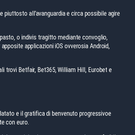
iuttosto all’avanguardia e circa possibile agire
asto, o indivis tragitto mediante convoglio,
 apposite applicazioni iOS ovverosia Android,
li trovi Betfair, Bet365, William Hill, Eurobet e
atato e il gratifica di benvenuto progressivoe
te con euro.