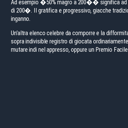
Ad esempio �50% magro a 200�� significa ad esempi
di 200�. Il gratifica e progressivo, giacche tradizi
inganno.
Un’altra elenco celebre da comporre e la difformita 
sopra indivisible registro di giocata ordinariament
mutare indi nel appresso, oppure un Premio Facile