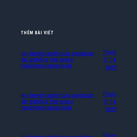
THÊM BÀI VIẾT
Tháng
Nei termini addirittura condizioni
dei gratifica free spin e
11 14,
nondimeno esposto da
2025
Tháng
Nei termini addirittura condizioni
dei gratifica free spin e
11 14,
nondimeno esposto da
2025
Tháng