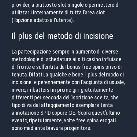
provider, a piuttosto slot singole o permettere di
utilizzarli internamente di tutta l’area slot
(l’opzione adatto a l’utente).
Il plus del metodo di incisione
La partecipazione sempre in aumento di diverse
metodologie di schedatura ai siti casino influisce
di fronte e sull’entita dei bonus free spins privo di
tenuta. Difatti, a qualche e bene il plus del modo di
incisione: e perennemente con l’aggiunta di usuale,
invero, imbattersi in promo giri gratuitamente
differenti per seconda dell’iscrizione scelta, che
tipo di va dal atteggiamento esemplare tenta
annotazione SPID oppure CIE. Sopra quest’ultimo
evento, ripetutamente, volte free spins erogati
sono mediante bravura progenitore.