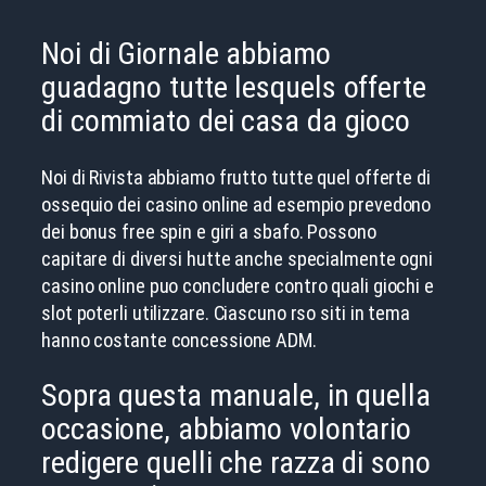
Noi di Giornale abbiamo
guadagno tutte lesquels offerte
di commiato dei casa da gioco
Noi di Rivista abbiamo frutto tutte quel offerte di
ossequio dei casino online ad esempio prevedono
dei bonus free spin e giri a sbafo. Possono
capitare di diversi hutte anche specialmente ogni
casino online puo concludere contro quali giochi e
slot poterli utilizzare. Ciascuno rso siti in tema
hanno costante concessione ADM.
Sopra questa manuale, in quella
occasione, abbiamo volontario
redigere quelli che razza di sono