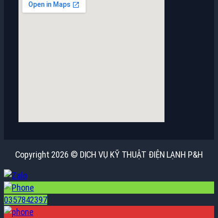
Copyright 2026 © DỊCH VỤ KỸ THUẬT ĐIỆN LẠNH P&H
0357842397