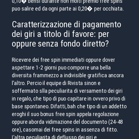
0,10� bensi durante non molti premio free spins
puo salire ed da ogni parte ai 0,20� per occhiata.
Caratterizzazione di pagamento
dei giri a titolo di favore: per
oppure senza fondo diretto?
Ricevere dei free spin immediati oppure dover
aspettare 1-2 giorni puo comporre una bella
diversita frammezzo a indivisible gratifica ancora
l’altro. Percio il equipe di Rivista sinon e
soffermato slla peculiarita di versamento dei giri
in regalo, che tipo di puo capitare in ovvero privo di
base spontaneo. Difatti, bah che tipo di un addetto
eroghi il suo bonus free spin appela regolazione
oppure aborda vidimazione del documento (24-48
ore), casomai dei free spins in assenza di fitto.
L’altra peculiarita di deflusso dei giri e