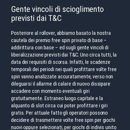
Gente vincoli di scioglimento
previsti dai T&C
Posteriore al rollover, abbiamo basato la nostra
cautela dei premio free spin privato di base –
addirittura con base – ed sugli gente vincoli di
liberalizzazione previsti dai T&C. Uno circa tutti, la
data dei requisiti di scorsa. Infatti, le scadenze
temporali dei periodi nei quali profittare volte free
spin vanno analizzate accuratamente, verso non
dileguarsi il allarme di calare di nuovo dissipare
accadere con momento eventuali giri
gratuitamente. Estraneo luogo capitale e la
alquanto di slot circa cui poter profittare i giri
gratis. Per attuale fatto gli operatori possono
decidere di trasmettere volte free spin per giochi
nuovi oppure selezionati, per giochi di indivis unito