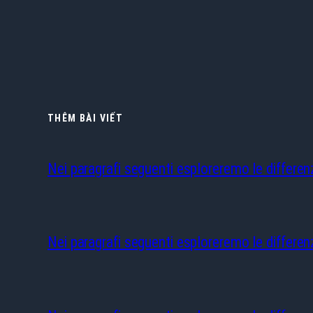
THÊM BÀI VIẾT
Nei paragrafi seguenti esploreremo le differenze
Nei paragrafi seguenti esploreremo le differenze