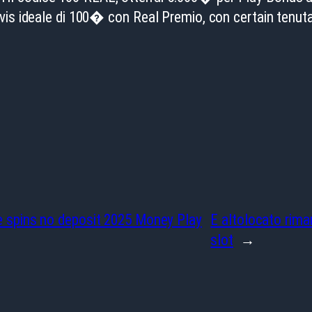
ivis ideale di 100� con Real Premio, con certain tenu
ree spins no deposit 2025 Money Play
E altolocato rimar
slot
→