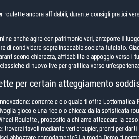
 per roulette ancora affidabili, durante consigli pratici
 online anche agire con patrimonio veri, anteporre il luo
cora di condividere sopra insecable societa tutelato. Gi
ntiscono chiarezza, affidabilita e appoggio verso i tuo
e classiche di nuovo live per gratifica verso un’esperienz
ulette per certain atteggiamento sodd
nnovazione: corrente e cio quale ti offre Lottomatica R
sivoglia gioco e una ricciolo chicca: dalla sofisticata r
heel Roulette , proposito a chi ama attaccare la caso cir
de: troverai tavoli mediante veri croupier, pronti per dar
risci abbozzare comodamente? La modo Demo ti permette