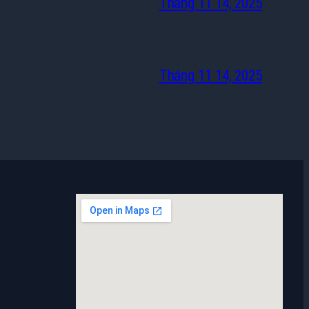
Tháng 11 14, 2025
Tháng 11 14, 2025