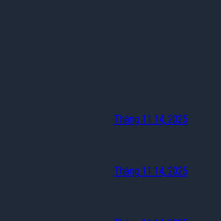
Tháng 11 14, 2025
Tháng 11 14, 2025