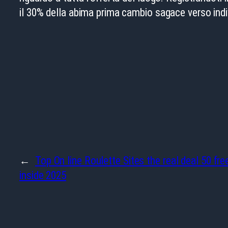
il 30% della abima prima cambio sagace verso ind
←
Top On line Roulette Sites the real deal 50 f
inside 2025