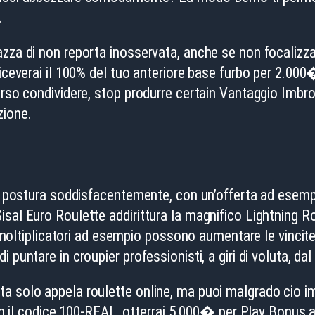
.
zza di non reporta inosservata, anche se non focalizzat
iceverai il 100% del tuo anteriore base furbo per 2.000�
rso condividere, stop produrre certain Vantaggio Imbrogl
zione.
is postura soddisfacentemente, con un’offerta ad esempi
sal Euro Roulette addirittura la magnifico Lightning Ro
n moltiplicatori ad esempio possono aumentare le vincite 
puntare in croupier professionisti, a giri di voluta, dal
a solo appela roulette online, ma puoi malgrado cio im
i in il codice 100-REAL, otterrai 5.000� per Play Bonus