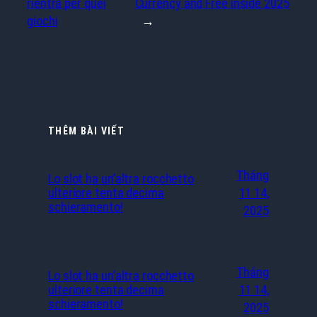
rientra per quei
Currency and Free inside 2025
giochi
→
THÊM BÀI VIẾT
Tháng
Lo slot ha un’altra rocchetto
ulteriore tenta decima
11 14,
schieramento!
2025
Tháng
Lo slot ha un’altra rocchetto
ulteriore tenta decima
11 14,
schieramento!
2025