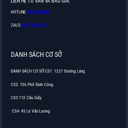
LIÊN HỆ TƯ VẤN VÀ BÁO GIÁ:
HOTLINE:
0338446862
ZALO:
0357 842 397
DANH SÁCH CƠ SỞ
DANH SÁCH CƠ SỞ CS1: 1221 Đường Láng
CS2: 136 Phố Định Công
CS3:112 Cầu Giấy
CS4: 45 Lê Văn Lương