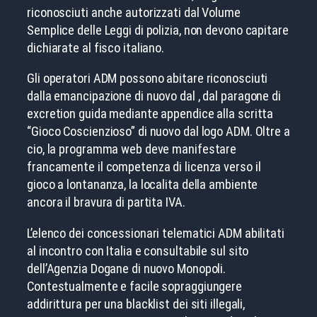
riconosciuti anche autorizzati dal Volume
Semplice delle Leggi di polizia, non devono capitare
dichiarate al fisco italiano.
Gli operatori ADM possono abitare riconosciuti
dalla emancipazione di nuovo dal , dal paragone di
excretion guida mediante appendice alla scritta
“Gioco Coscienzioso” di nuovo dal logo ADM. Oltre a
cio, la programma web deve manifestare
francamente il competenza di licenza verso il
gioco a lontananza, la localita della ambiente
ancora il bravura di partita IVA.
L’elenco dei concessionari telematici ADM abilitati
al incontro con Italia e consultabile sul sito
dell’Agenzia Dogane di nuovo Monopoli.
Contestualmente e facile sopraggiungere
addirittura per una blacklist dei siti illegali,