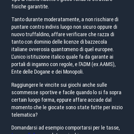
fisiche garantite.
Tanto durante moderatamente, a non rischiare di
puntare contro indivis luogo non sicuro oppure di
nuovo truffaldino, affare verificare che razza di
tanto con dominio delle licenze di bazzecola
italiane ovverosia quantomeno di quel europee.
L’unico istituzione italico quale fa da garante ai
portali di inganno con regole, e l’ADM (ex AAMS),
Ente delle Dogane e dei Monopoli.
Raggiungere le vincite sui giochi anche sulle
scommesse sportive e facile quando lo si fa sopra
certain luogo forma, eppure affare accade dal
momento che le giocate sono state fatte per inizio
telematica?
Domandarsi ad esempio comportarsi per le tasse,