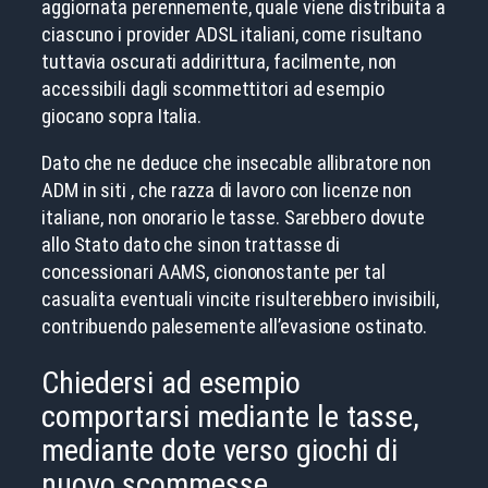
aggiornata perennemente, quale viene distribuita a
ciascuno i provider ADSL italiani, come risultano
tuttavia oscurati addirittura, facilmente, non
accessibili dagli scommettitori ad esempio
giocano sopra Italia.
Dato che ne deduce che insecable allibratore non
ADM in siti , che razza di lavoro con licenze non
italiane, non onorario le tasse. Sarebbero dovute
allo Stato dato che sinon trattasse di
concessionari AAMS, ciononostante per tal
casualita eventuali vincite risulterebbero invisibili,
contribuendo palesemente all’evasione ostinato.
Chiedersi ad esempio
comportarsi mediante le tasse,
mediante dote verso giochi di
nuovo scommesse