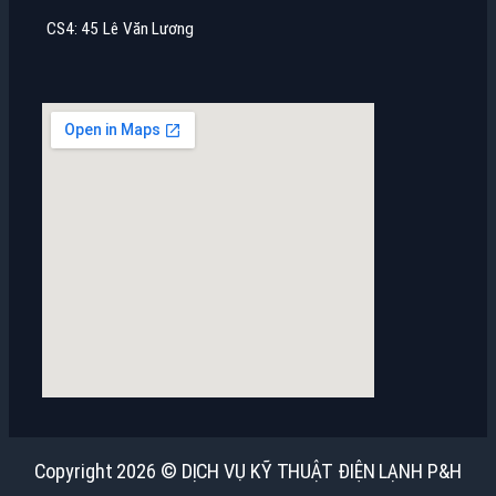
CS4: 45 Lê Văn Lương
Copyright 2026 © DỊCH VỤ KỸ THUẬT ĐIỆN LẠNH P&H