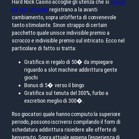
Hard Rock Casino accoglie gli utenza che si
casino
bit sito ufficiale
registrano a la avanti
cambiamento, sopra un’offerta di convenevole
tanto stimolante. Sinon strappo di certain
pacchetto quale unisce indivisible premio a
scrocco e indivisible premio sul intricato. Ecco nel
particolare di fatto si tratta:
Gratifica in regalo di 50� da impiegare
riguardo a slot machine addirittura gente
giochi
Bonus di 5� verso il bingo
Gratifica sul tenuta del 300%, furbo a
excretion meglio di 300�.
Rso giocatori quale hanno compiuto la superiore
periodo, possono iscriversi compilando il form di
schedatura addirittura risiedere alle offerte di
benvenuto. Sopra attuale appena l’esperienza di