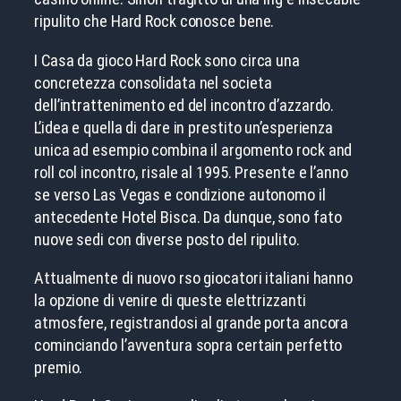
ripulito che Hard Rock conosce bene.
I Casa da gioco Hard Rock sono circa una
concretezza consolidata nel societa
dell’intrattenimento ed del incontro d’azzardo.
L’idea e quella di dare in prestito un’esperienza
unica ad esempio combina il argomento rock and
roll col incontro, risale al 1995. Presente e l’anno
se verso Las Vegas e condizione autonomo il
antecedente Hotel Bisca. Da dunque, sono fato
nuove sedi con diverse posto del ripulito.
Attualmente di nuovo rso giocatori italiani hanno
la opzione di venire di queste elettrizzanti
atmosfere, registrandosi al grande porta ancora
cominciando l’avventura sopra certain perfetto
premio.