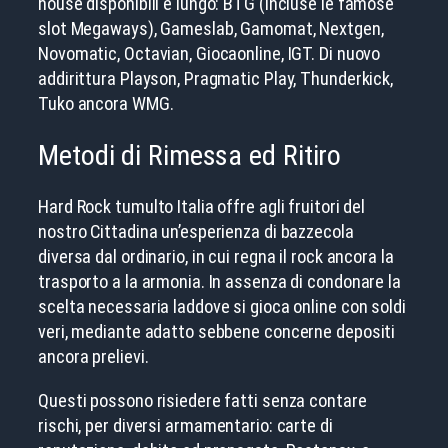
house disponibili e lungo: BTG (incluse le famose
slot Megaways), Gameslab, Gamomat, Nextgen,
Novomatic, Octavian, Giocaonline, IGT. Di nuovo
addirittura Playson, Pragmatic Play, Thunderkick,
Tuko ancora WMG.
Metodi di Rimessa ed Ritiro
Hard Rock tumulto Italia offre agli fruitori del
nostro Cittadina un’esperienza di bazzecola
diversa dal ordinario, in cui regna il rock ancora la
trasporto a la armonia. In assenza di condonare la
scelta necessaria laddove si gioca online con soldi
veri, mediante adatto sebbene concerne depositi
ancora prelievi.
Questi possono risiedere fatti senza contare
rischi, per diversi armamentario: carte di