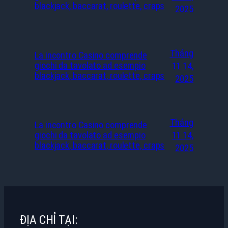
blackjack, baccarat, roulette, craps
2025
Tháng
La incontro Casino comprende
giochi da tavolato ad esempio
11 14,
blackjack, baccarat, roulette, craps
2025
Tháng
La incontro Casino comprende
giochi da tavolato ad esempio
11 14,
blackjack, baccarat, roulette, craps
2025
ĐỊA CHỈ TẠI: