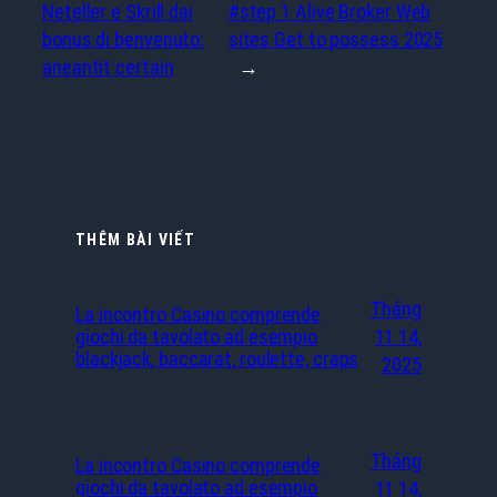
Neteller e Skrill dai
#step 1 Alive Broker Web
bonus di benvenuto:
sites Get to possess 2025
aneantit certain
→
THÊM BÀI VIẾT
Tháng
La incontro Casino comprende
giochi da tavolato ad esempio
11 14,
blackjack, baccarat, roulette, craps
2025
Tháng
La incontro Casino comprende
giochi da tavolato ad esempio
11 14,