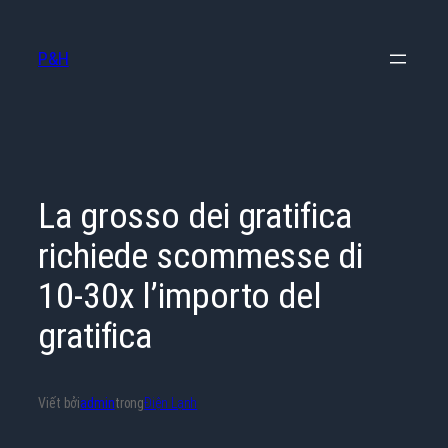
Chuyển
đến
P&H
phần
nội
dung
La grosso dei gratifica
richiede scommesse di
10-30x l’importo del
gratifica
Viết bởi
admin
trong
Điện Lạnh