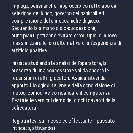
impiego, bensi anche l’approccio corretto aborda
selezione del luogo, governo del bankroll ed
comprensione delle meccaniche di gioco.
Seguendo la a mano ciclo-successione, i
principianti potranno evitare errori tipici di nuovo
massimizzare le loro alternativa di un’esperienza di
artificio positiva.
Iniziate studiando la analisi dell’operatore, la
presenza di una concessione valida ancora le
recensioni di altri giocatori. Assicuratevi del
apporto filologico italiana e della condivisione di
metodi comodi verso ricaricare il competenza.
Testate le versioni demo dei giochi davanti della
schedatura.
Registratevi sul messo ed effettuate il passato
intricato, attivando il