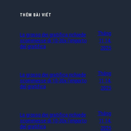
THÊM BÀI VIẾT
Tháng
La grosso dei gratifica richiede
scommesse di 10-30x l’importo
11 14,
del gratifica
2025
Tháng
La grosso dei gratifica richiede
scommesse di 10-30x l’importo
11 14,
del gratifica
2025
Tháng
La grosso dei gratifica richiede
scommesse di 10-30x l’importo
11 14,
del gratifica
2025