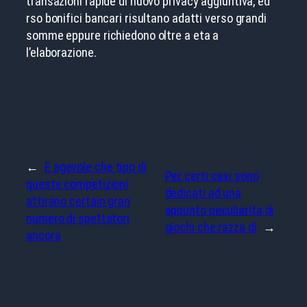
transazioni rapide di nuovo privacy aggiuntiva, ed
rso bonifici bancari risultano adatti verso grandi
somme eppure richiedono oltre a eta a
l’elaborazione.
←
E agevole che tipo di
Per certi casi sono
queste competizioni
dedicati ad una
attirano certain gran
appunto peculiarita di
numero di spettatori
giochi che razza di
→
ancora