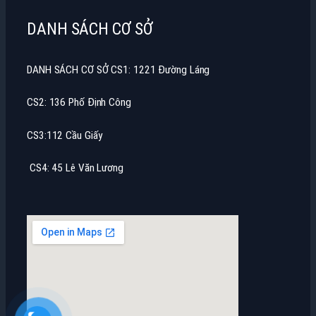
DANH SÁCH CƠ SỞ
DANH SÁCH CƠ SỞ CS1: 1221 Đường Láng
CS2: 136 Phố Định Công
CS3:112 Cầu Giấy
CS4: 45 Lê Văn Lương