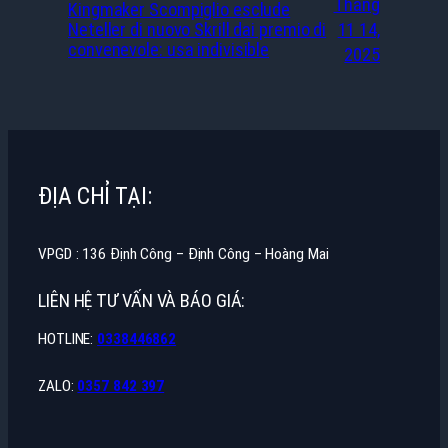
Tháng
Kingmaker Scompiglio esclude
Neteller di nuovo Skrill dai premio di
11 14,
convenevole: usa indivisible
2025
ĐỊA CHỈ TẠI:
VPGD : 136 Định Công – Định Công – Hoàng Mai
LIÊN HỆ TƯ VẤN VÀ BÁO GIÁ:
HOTLINE:
0338446862
ZALO:
0357 842 397