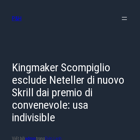
Chuyển
đến
P&H
phần
nội
dung
Kingmaker Scompiglio
esclude Neteller di nuovo
Skrill dai premio di
convenevole: usa
indivisible
Viết bởi
admin
trong
Điện Lạnh