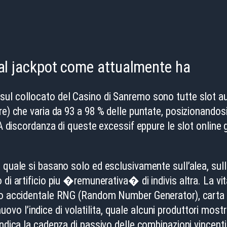
dal jackpot come attualmente ha
sul collocato del Casino di Sanremo sono tutte slot a
re) che varia da 93 a 98 % delle puntate, posizionandos
 A discordanza di queste excessif eppure le slot online 
, quale si basano solo ed esclusivamente sull’alea, su
i artificio piu �remunerativa� di indivis altra. La vita
tmo accidentale RNG (Random Number Generator), carta 
di nuovo l’indice di volatilita, quale alcuni produttori m
indica la cadenza di passivo delle combinazioni vincenti