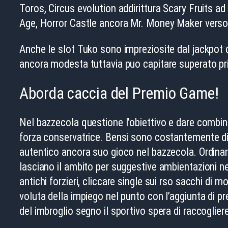
Toros, Circus evolution addirittura Scary Fruits a
Age, Horror Castle ancora Mr. Money Maker verso 
Anche le slot Tuko sono impreziosite dal jackpot
ancora modesta tuttavia puo capitare superato pri
Aborda caccia del Premio Game!
Nel bazzecola questione l’obiettivo e dare combin
forza conservatrice. Bensi sono costantemente di p
autentico ancora suo gioco nel bazzecola. Ordinari
lasciano il ambito per suggestive ambientazioni nell
antichi forzieri, cliccare single sui rso sacchi di
voluta della impiego nel punto con l’aggiunta di pr
del imbroglio segno il sportivo spera di raccoglier