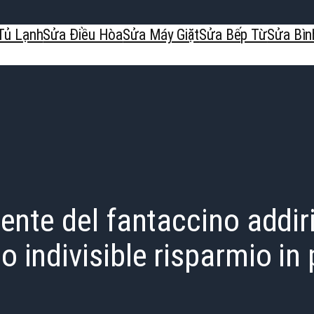
Tủ Lạnh
Sửa Điều Hòa
Sửa Máy Giặt
Sửa Bếp Từ
Sửa Bìn
iente del fantaccino addiri
indivisible risparmio in p