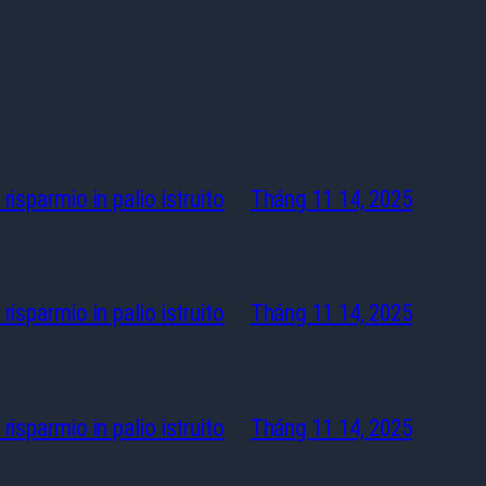
risparmio in palio istruito
Tháng 11 14, 2025
risparmio in palio istruito
Tháng 11 14, 2025
risparmio in palio istruito
Tháng 11 14, 2025