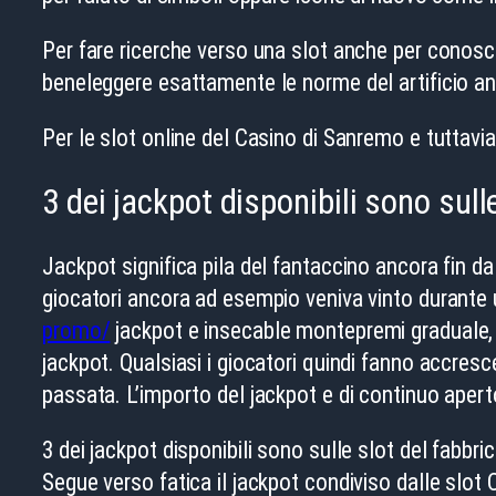
Per fare ricerche verso una slot anche per conoscer
beneleggere esattamente le norme del artificio an
Per le slot online del Casino di Sanremo e tuttavia
3 dei jackpot disponibili sono sull
Jackpot significa pila del fantaccino ancora fin 
giocatori ancora ad esempio veniva vinto durante u
promo/
jackpot e insecable montepremi graduale, 
jackpot. Qualsiasi i giocatori quindi fanno accresc
passata. L’importo del jackpot e di continuo aperto
3 dei jackpot disponibili sono sulle slot del fabb
Segue verso fatica il jackpot condiviso dalle slo