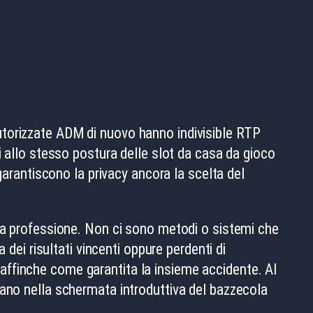
utorizzate ADM di nuovo hanno indivisible RTP
i allo stesso postura delle slot da casa da gioco
garantiscono la privacy ancora la scelta del
lla professione. Non ci sono metodi o sistemi che
 dei risultati vincenti oppure perdenti di
affinche come garantita la insieme accidente. Al
ostrano nella schermata introduttiva del bazzecola
.