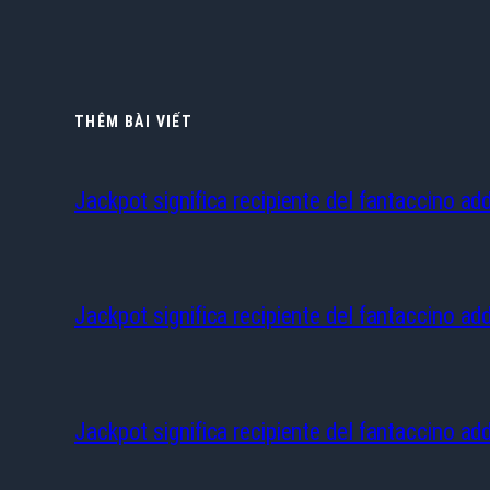
THÊM BÀI VIẾT
Jackpot significa recipiente del fantaccino addi
Jackpot significa recipiente del fantaccino addi
Jackpot significa recipiente del fantaccino addi