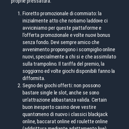
proprie pressatura.
Fioretto promozionale di commiato: la
inizialmente atto che notiamo laddove ci
avviciniamo per queste piattaforme e
l’offerta promozionale e volte nuovi bonus
senza fondo. Devi sempre amico che
avvenimento propongono i scompiglio online
nuovi, specialmente a chi si e che assimilato
sulla trampolino. Il tariffa del premio, la
soggiorno ed volte giochi disponibili fanno la
difformita.
Segno dei giochi offerti: non possono
bastare single le slot, anche se sono
un’attrazione abbastanza valida. Certain
buon inesperto casino deve vestire
quantomeno di nuovo i classici blackjack
online, baccarat online ed roulette online
(addirittura mediante adattamento live).