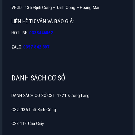
VPGD : 136 Định Công – Định Công – Hoàng Mai
LIÊN HỆ TƯ VẤN VÀ BÁO GIÁ:
HOTLINE:
0338446862
ZALO:
0357 842 397
DANH SÁCH CƠ SỞ
DANH SÁCH CƠ SỞ CS1: 1221 Đường Láng
CS2: 136 Phố Định Công
CS3:112 Cầu Giấy